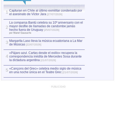
Capturan en Chile al último exmilitar condenado por
La comparsa Bantú
1
el asesinato de Víctor Jara
mayor desfile de
1
[27/07/2026]
hecho fuera de U
por Manel Gausachs
La comparsa Bantú celebra su 10º aniversario con el
mayor desfile de llamadas de candombe jamás
2
Capturan en Chile
2
hecho fuera de Uruguay
[25/07/2026]
el asesinato de Ví
por Manel Gausachs
Margarita Laso lleva la música ecuatoriana a La Mar
3
de Músicas
[22/07/2026]
«Pájaro azul. Cartas desde el exilio» recupera la
4
correspondencia inédita de Mercedes Sosa durante
la dictadura argentina
[21/07/2026]
«Cançons del Grec» celebra medio siglo de música
5
en una noche única en el Teatre Grec
[21/07/2026]
PUBLICIDAD