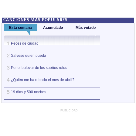
CANCIONES MÁS POPULARES
Esta semana
Acumulado
Más votado
1
1
Peces de ciudad
Nos sobran los m
2
2
Sálvese quien pueda
Así estoy yo sin ti
3
3
Por el bulevar de los sueños rotos
A la orilla de la 
4
4
¿Quién me ha robado el mes de abril?
Amo el amor de l
5
5
19 días y 500 noches
Otro jueves coba
PUBLICIDAD