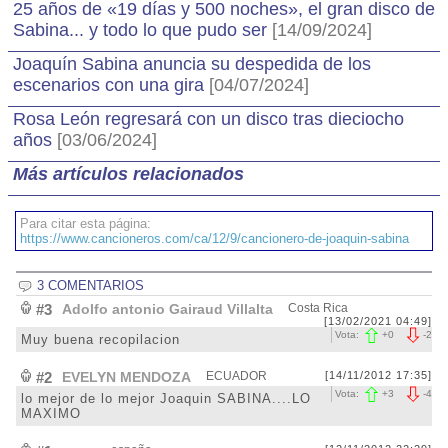
25 años de «19 días y 500 noches», el gran disco de
Sabina... y todo lo que pudo ser
[14/09/2024]
Joaquín Sabina anuncia su despedida de los
escenarios con una gira
[04/07/2024]
Rosa León regresará con un disco tras dieciocho
años
[03/06/2024]
Más artículos relacionados
Para citar esta página:
https://www.cancioneros.com/ca/12/9/cancionero-de-joaquin-sabina
3 COMENTARIOS
#3
Adolfo antonio Gairaud Villalta
Costa Rica
[13/02/2021 04:49]
Vota:
+
0
-
2
Muy buena recopilacion
#2
EVELYN MENDOZA
ECUADOR
[14/11/2012 17:35]
Vota:
+
3
-
4
lo mejor de lo mejor Joaquin SABINA....LO
MAXIMO