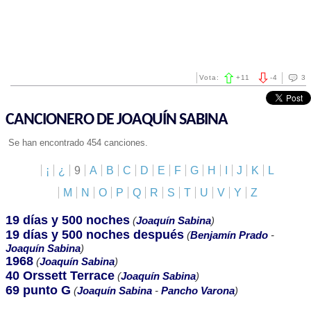
Vota:
+
11
-
4
3
CANCIONERO DE JOAQUÍN SABINA
Se han encontrado 454 canciones.
¡
¿
9
A
B
C
D
E
F
G
H
I
J
K
L
M
N
O
P
Q
R
S
T
U
V
Y
Z
19 días y 500 noches
(
Joaquín Sabina
)
19 días y 500 noches después
(
Benjamín Prado
-
Joaquín Sabina
)
1968
(
Joaquín Sabina
)
40 Orssett Terrace
(
Joaquín Sabina
)
69 punto G
(
Joaquín Sabina
-
Pancho Varona
)