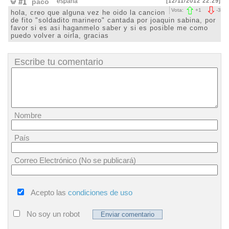
#1
paco
españa
[12/11/2012 22:29]
Vota:
+
1
-
3
hola, creo que alguna vez he oido la cancion
de fito "soldadito marinero" cantada por joaquin sabina, por
favor si es asi haganmelo saber y si es posible me como
puedo volver a oirla, gracias
Escribe tu comentario
Nombre
País
Correo Electrónico (No se publicará)
Acepto las
condiciones de uso
No soy un robot