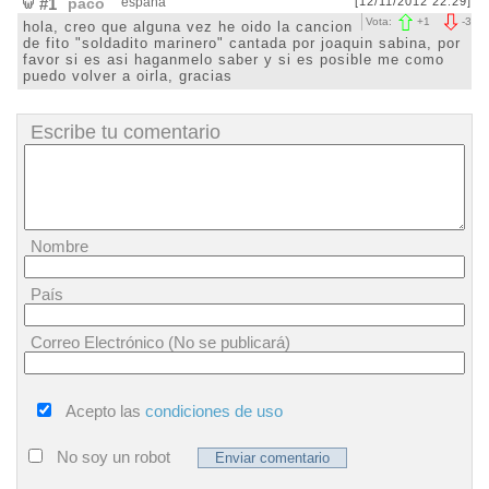
#1
paco
españa
[12/11/2012 22:29]
Vota:
+
1
-
3
hola, creo que alguna vez he oido la cancion
de fito "soldadito marinero" cantada por joaquin sabina, por
favor si es asi haganmelo saber y si es posible me como
puedo volver a oirla, gracias
Escribe tu comentario
Nombre
País
Correo Electrónico (No se publicará)
Acepto las
condiciones de uso
No soy un robot