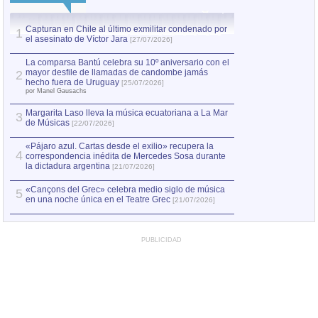
Capturan en Chile al último exmilitar condenado por
La comparsa Bantú
1
el asesinato de Víctor Jara
mayor desfile de
1
[27/07/2026]
hecho fuera de U
por Manel Gausachs
La comparsa Bantú celebra su 10º aniversario con el
mayor desfile de llamadas de candombe jamás
2
Capturan en Chile
2
hecho fuera de Uruguay
[25/07/2026]
el asesinato de Ví
por Manel Gausachs
Margarita Laso lleva la música ecuatoriana a La Mar
3
de Músicas
[22/07/2026]
«Pájaro azul. Cartas desde el exilio» recupera la
4
correspondencia inédita de Mercedes Sosa durante
la dictadura argentina
[21/07/2026]
«Cançons del Grec» celebra medio siglo de música
5
en una noche única en el Teatre Grec
[21/07/2026]
PUBLICIDAD