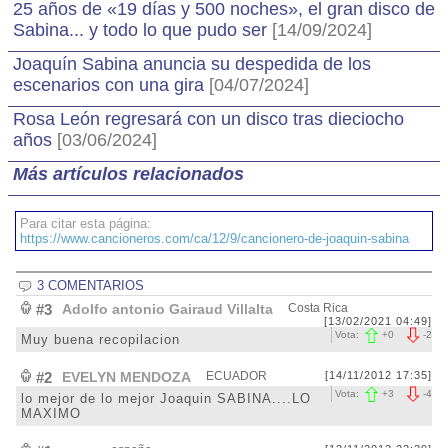
25 años de «19 días y 500 noches», el gran disco de
Sabina... y todo lo que pudo ser
[14/09/2024]
Joaquín Sabina anuncia su despedida de los
escenarios con una gira
[04/07/2024]
Rosa León regresará con un disco tras dieciocho
años
[03/06/2024]
Más artículos relacionados
Para citar esta página:
https://www.cancioneros.com/ca/12/9/cancionero-de-joaquin-sabina
3 COMENTARIOS
#3
Adolfo antonio Gairaud Villalta
Costa Rica
[13/02/2021 04:49]
Vota:
+
0
-
2
Muy buena recopilacion
#2
EVELYN MENDOZA
ECUADOR
[14/11/2012 17:35]
Vota:
+
3
-
4
lo mejor de lo mejor Joaquin SABINA....LO
MAXIMO