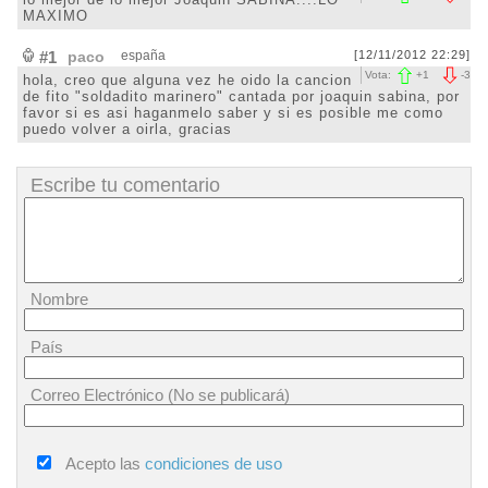
MAXIMO
#1
paco
españa
[12/11/2012 22:29]
Vota:
+
1
-
3
hola, creo que alguna vez he oido la cancion
de fito "soldadito marinero" cantada por joaquin sabina, por
favor si es asi haganmelo saber y si es posible me como
puedo volver a oirla, gracias
Escribe tu comentario
Nombre
País
Correo Electrónico (No se publicará)
Acepto las
condiciones de uso