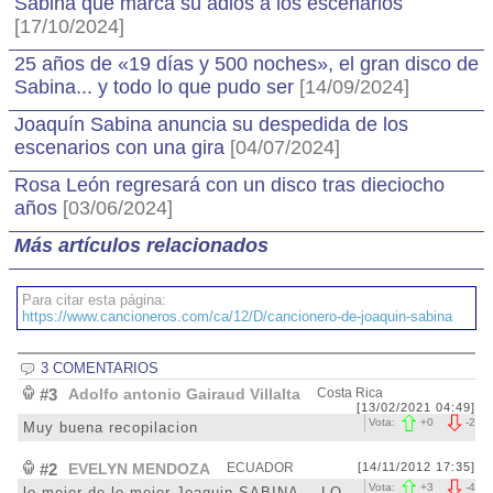
Sabina que marca su adiós a los escenarios
[17/10/2024]
25 años de «19 días y 500 noches», el gran disco de
Sabina... y todo lo que pudo ser
[14/09/2024]
Joaquín Sabina anuncia su despedida de los
escenarios con una gira
[04/07/2024]
Rosa León regresará con un disco tras dieciocho
años
[03/06/2024]
Más artículos relacionados
Para citar esta página:
https://www.cancioneros.com/ca/12/D/cancionero-de-joaquin-sabina
3 COMENTARIOS
#3
Adolfo antonio Gairaud Villalta
Costa Rica
[13/02/2021 04:49]
Vota:
+
0
-
2
Muy buena recopilacion
#2
EVELYN MENDOZA
ECUADOR
[14/11/2012 17:35]
Vota:
+
3
-
4
lo mejor de lo mejor Joaquin SABINA....LO