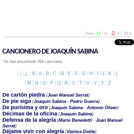
Vota:
+
11
-
4
3
CANCIONERO DE JOAQUÍN SABINA
Se han encontrado 454 canciones.
¡
¿
9
A
B
C
D
E
F
G
H
I
J
K
L
M
N
O
P
Q
R
S
T
U
V
Y
Z
De cartón piedra
(
Joan Manuel Serrat
)
De pie sigo
(
Joaquín Sabina
-
Pedro Guerra
)
De purísima y oro
(
Joaquín Sabina
-
Antonio Oliver
)
Décimas de la oficina
(
Joaquín Sabina
)
Defensa de la alegría
(
Mario Benedetti
-
Joan Manuel
Serrat
)
Déjame vivir con alegría
(
Vainica Doble
)