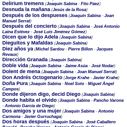
Delirium tremens
(
Joaquín Sabina
-
Fito Páez
)
Desnuda la mañana
(
Jesús de la Rosa
)
Después de los despueses
(
Joaquín Sabina
-
Joan
Manuel Serrat
)
Después del concierto
(
Joaquín Sabina
-
José Antonio
Laina Estévez
-
José Luis Jiménez Gómez
)
Dicen que lo dijo Adela
(
Joaquín Sabina
)
Dieguitos y Mafaldas
(
Joaquín Sabina
)
Diez años ya
(
Michel Sardou
-
Pierre Billon
-
Jacques
Revaux
)
Dirección Granada
(
Joaquín Sabina
)
Doble vida
(
Joaquín Sabina
-
Jaime Asúa
-
José Nodar
)
Dolent de mena
(
Joaquín Sabina
-
Joan Manuel Serrat
)
Don Andrés Octogenario
(
Jorge Krahe
-
Javier Krahe
)
Doña Pura
(
Joaquín Sabina
-
Noel Soto
-
Miguel Ángel
Campos
)
Donde dijeron digo, decid Diego
(
Joaquín Sabina
)
Donde habita el olvido
(
Joaquín Sabina
-
Pancho Varona
-
Antonio García de Diego
)
Dos amigos y una mujer
(
Joaquín Sabina
-
Antonio
Carmona
-
Javier Gurruchaga
)
Dos horas después
(
Joaquín Sabina
-
José Caballero