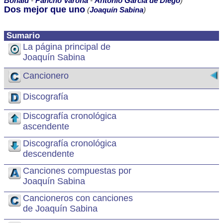
Bonald
-
Pancho Varona
-
Antonio García de Diego
)
Dos mejor que uno
(
Joaquín Sabina
)
Sumario
La página principal de
Joaquín Sabina
Cancionero
Discografía
Discografía cronológica
ascendente
Discografía cronológica
descendente
Canciones compuestas por
Joaquín Sabina
Cancioneros con canciones
de Joaquín Sabina