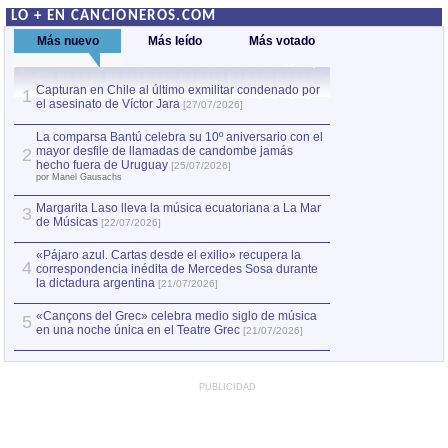
LO + EN CANCIONEROS.COM
Más nuevo
Más leído
Más votado
Capturan en Chile al último exmilitar condenado por
La comparsa Bantú
1
el asesinato de Víctor Jara
mayor desfile de
1
[27/07/2026]
hecho fuera de U
por Manel Gausachs
La comparsa Bantú celebra su 10º aniversario con el
mayor desfile de llamadas de candombe jamás
2
Capturan en Chile
2
hecho fuera de Uruguay
[25/07/2026]
el asesinato de Ví
por Manel Gausachs
Margarita Laso lleva la música ecuatoriana a La Mar
3
de Músicas
[22/07/2026]
«Pájaro azul. Cartas desde el exilio» recupera la
4
correspondencia inédita de Mercedes Sosa durante
la dictadura argentina
[21/07/2026]
«Cançons del Grec» celebra medio siglo de música
5
en una noche única en el Teatre Grec
[21/07/2026]
PUBLICIDAD