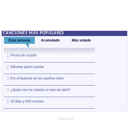
CANCIONES MÁS POPULARES
Esta semana
Acumulado
Más votado
1
1
Peces de ciudad
Nos sobran los m
2
2
Sálvese quien pueda
Así estoy yo sin ti
3
3
Por el bulevar de los sueños rotos
A la orilla de la 
4
4
¿Quién me ha robado el mes de abril?
Amo el amor de l
5
5
19 días y 500 noches
Otro jueves coba
PUBLICIDAD