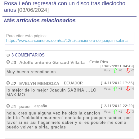
Rosa León regresará con un disco tras dieciocho
años
[03/06/2024]
Más artículos relacionados
Para citar esta página:
https://www.cancioneros.com/ca/12/E/cancionero-de-joaquin-sabina
3 COMENTARIOS
#3
Adolfo antonio Gairaud Villalta
Costa Rica
[13/02/2021 04:49]
Vota:
+
0
-
2
Muy buena recopilacion
#2
EVELYN MENDOZA
ECUADOR
[14/11/2012 17:35]
Vota:
+
3
-
4
lo mejor de lo mejor Joaquin SABINA....LO
MAXIMO
#1
paco
españa
[12/11/2012 22:29]
Vota:
+
1
-
3
hola, creo que alguna vez he oido la cancion
de fito "soldadito marinero" cantada por joaquin sabina, por
favor si es asi haganmelo saber y si es posible me como
puedo volver a oirla, gracias