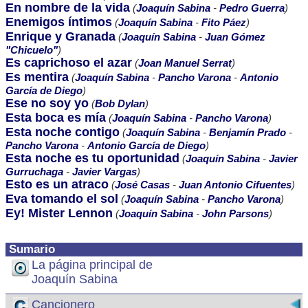
En nombre de la vida
(
Joaquín Sabina
-
Pedro Guerra
)
Enemigos íntimos
(
Joaquín Sabina
-
Fito Páez
)
Enrique y Granada
(
Joaquín Sabina
-
Juan Gómez
"Chicuelo"
)
Es caprichoso el azar
(
Joan Manuel Serrat
)
Es mentira
(
Joaquín Sabina
-
Pancho Varona
-
Antonio
García de Diego
)
Ese no soy yo
(
Bob Dylan
)
Esta boca es mía
(
Joaquín Sabina
-
Pancho Varona
)
Esta noche contigo
(
Joaquín Sabina
-
Benjamín Prado
-
Pancho Varona
-
Antonio García de Diego
)
Esta noche es tu oportunidad
(
Joaquín Sabina
-
Javier
Gurruchaga
-
Javier Vargas
)
Esto es un atraco
(
José Casas
-
Juan Antonio Cifuentes
)
Eva tomando el sol
(
Joaquín Sabina
-
Pancho Varona
)
Ey! Mister Lennon
(
Joaquín Sabina
-
John Parsons
)
Sumario
La página principal de
Joaquín Sabina
Cancionero