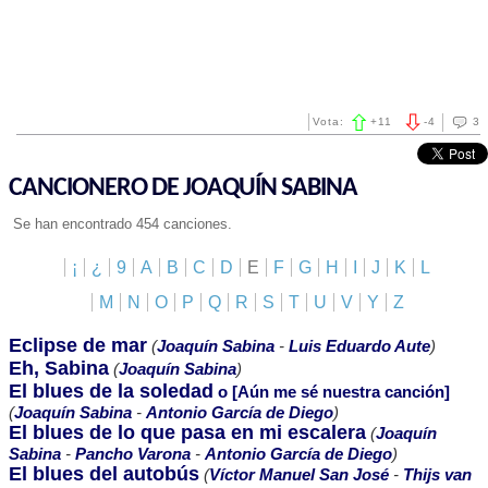
Vota:
+
11
-
4
3
CANCIONERO DE JOAQUÍN SABINA
Se han encontrado 454 canciones.
¡
¿
9
A
B
C
D
E
F
G
H
I
J
K
L
M
N
O
P
Q
R
S
T
U
V
Y
Z
Eclipse de mar
(
Joaquín Sabina
-
Luis Eduardo Aute
)
Eh, Sabina
(
Joaquín Sabina
)
El blues de la soledad
o [Aún me sé nuestra canción]
(
Joaquín Sabina
-
Antonio García de Diego
)
El blues de lo que pasa en mi escalera
(
Joaquín
Sabina
-
Pancho Varona
-
Antonio García de Diego
)
El blues del autobús
(
Víctor Manuel San José
-
Thijs van