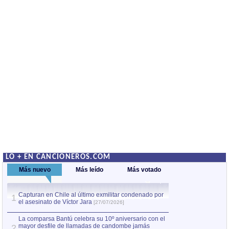
LO + EN CANCIONEROS.COM
Más nuevo
Más leído
Más votado
Capturan en Chile al último exmilitar condenado por
Capturan en Chile
1
1
el asesinato de Víctor Jara
el asesinato de Ví
[27/07/2026]
La comparsa Bantú celebra su 10º aniversario con el
mayor desfile de llamadas de candombe jamás
2