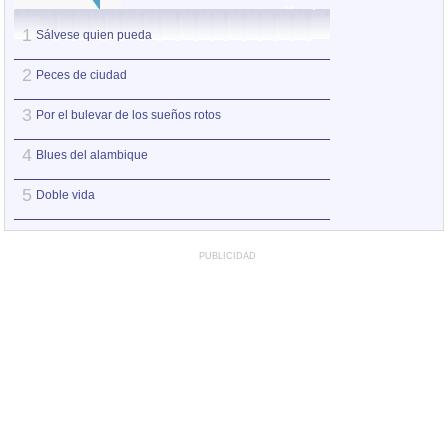
1
1
Sálvese quien pueda
Nos sobran los m
2
2
Peces de ciudad
Así estoy yo sin ti
3
3
Por el bulevar de los sueños rotos
A la orilla de la 
4
4
Blues del alambique
Amo el amor de l
5
5
Doble vida
Otro jueves coba
PUBLICIDAD