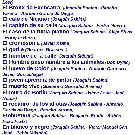
Leer
)
El Bronx de Fuencarral
(
Joaquín Sabina
-
Pancho
Varona
-
Antonio García de Diego
)
El café de Nicanor
(
Joaquín Sabina
)
El capitán de su calle
(
Joaquín Sabina
-
Pedro Guerra
)
El caso de la rubia platino
(
Joaquín Sabina
-
Alejo Stivel
-
Enrique Berro
)
El cromosoma
(
Javier Krahe
)
El gorila
(
Georges Brassens
)
El hombre de la calle
(
Joaquín Sabina
)
El Hombre puso nombre a los animales
(
Bob Dylan
)
El huevo de Colón
(
Joaquín Sabina
-
Antonio Carmona
-
Javier Gurruchaga
)
El joven aprendiz de pintor
(
Joaquín Sabina
)
El muerto vivo
(
Guillermo González Arenas
)
El muro de Berlín
(
Joaquín Sabina
-
Jaime Asúa
-
José
Nodar
)
El rocanrol de los idiotas
(
Joaquín Sabina
-
Antonio
García de Diego
-
Pancho Varona
)
Embustera
(
Joaquín Sabina
-
Benjamín Prado
-
Rubén
Pozo Prats
)
En blanco y negro
(
Joaquín Sabina
-
Víctor Manuel San
José
-
Pablo Milanés
)