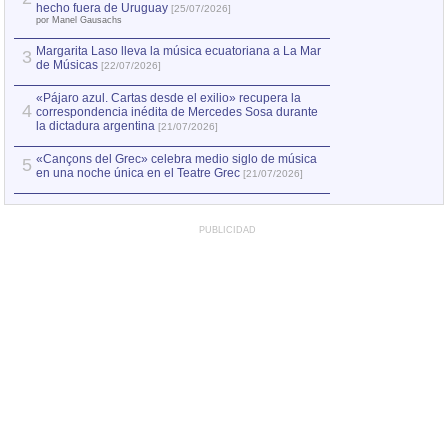
hecho fuera de Uruguay
[25/07/2026]
por Manel Gausachs
Margarita Laso lleva la música ecuatoriana a La Mar
3
de Músicas
[22/07/2026]
«Pájaro azul. Cartas desde el exilio» recupera la
4
correspondencia inédita de Mercedes Sosa durante
la dictadura argentina
[21/07/2026]
«Cançons del Grec» celebra medio siglo de música
5
en una noche única en el Teatre Grec
[21/07/2026]
PUBLICIDAD