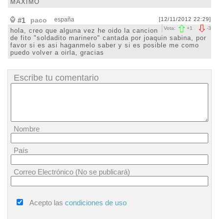
MAXIMO
#1
paco
españa
[12/11/2012 22:29]
Vota:
+
1
-
3
hola, creo que alguna vez he oido la cancion
de fito "soldadito marinero" cantada por joaquin sabina, por
favor si es asi haganmelo saber y si es posible me como
puedo volver a oirla, gracias
Escribe tu comentario
Nombre
País
Correo Electrónico (No se publicará)
Acepto las
condiciones de uso