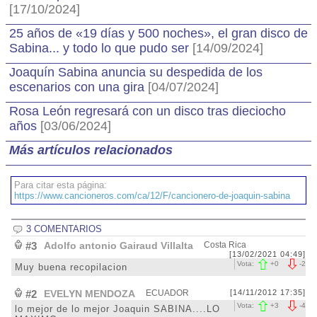
[17/10/2024]
25 años de «19 días y 500 noches», el gran disco de
Sabina... y todo lo que pudo ser
[14/09/2024]
Joaquín Sabina anuncia su despedida de los
escenarios con una gira
[04/07/2024]
Rosa León regresará con un disco tras dieciocho
años
[03/06/2024]
Más artículos relacionados
Para citar esta página:
https://www.cancioneros.com/ca/12/F/cancionero-de-joaquin-sabina
3 COMENTARIOS
#3
Adolfo antonio Gairaud Villalta
Costa Rica
[13/02/2021 04:49]
Vota:
+
0
-
2
Muy buena recopilacion
#2
EVELYN MENDOZA
ECUADOR
[14/11/2012 17:35]
Vota:
+
3
-
4
lo mejor de lo mejor Joaquin SABINA....LO