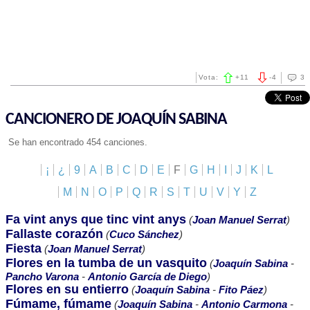
Vota:
+
11
-
4
3
CANCIONERO DE JOAQUÍN SABINA
Se han encontrado 454 canciones.
¡
¿
9
A
B
C
D
E
F
G
H
I
J
K
L
M
N
O
P
Q
R
S
T
U
V
Y
Z
Fa vint anys que tinc vint anys
(
Joan Manuel Serrat
)
Fallaste corazón
(
Cuco Sánchez
)
Fiesta
(
Joan Manuel Serrat
)
Flores en la tumba de un vasquito
(
Joaquín Sabina
-
Pancho Varona
-
Antonio García de Diego
)
Flores en su entierro
(
Joaquín Sabina
-
Fito Páez
)
Fúmame, fúmame
(
Joaquín Sabina
-
Antonio Carmona
-