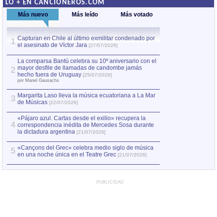
LO + EN CANCIONEROS.COM
Más nuevo
Más leído
Más votado
Capturan en Chile al último exmilitar condenado por
La comparsa Bantú
1
el asesinato de Víctor Jara
mayor desfile de
1
[27/07/2026]
hecho fuera de U
por Manel Gausachs
La comparsa Bantú celebra su 10º aniversario con el
mayor desfile de llamadas de candombe jamás
2
Capturan en Chile
2
hecho fuera de Uruguay
[25/07/2026]
el asesinato de Ví
por Manel Gausachs
Margarita Laso lleva la música ecuatoriana a La Mar
3
de Músicas
[22/07/2026]
«Pájaro azul. Cartas desde el exilio» recupera la
4
correspondencia inédita de Mercedes Sosa durante
la dictadura argentina
[21/07/2026]
«Cançons del Grec» celebra medio siglo de música
5
en una noche única en el Teatre Grec
[21/07/2026]
PUBLICIDAD