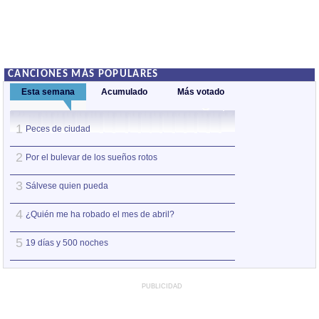
CANCIONES MÁS POPULARES
Esta semana
Acumulado
Más votado
1
1
Peces de ciudad
Nos sobran los m
2
2
Por el bulevar de los sueños rotos
Así estoy yo sin ti
3
3
Sálvese quien pueda
A la orilla de la 
4
4
¿Quién me ha robado el mes de abril?
Amo el amor de l
5
5
19 días y 500 noches
Otro jueves coba
PUBLICIDAD