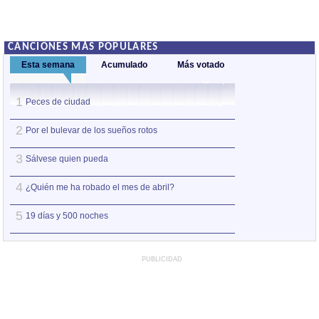
CANCIONES MÁS POPULARES
Esta semana
Acumulado
Más votado
1
1
Peces de ciudad
Nos sobran los m
2
2
Por el bulevar de los sueños rotos
Así estoy yo sin ti
3
3
Sálvese quien pueda
A la orilla de la 
4
4
¿Quién me ha robado el mes de abril?
Amo el amor de l
5
5
19 días y 500 noches
Otro jueves coba
PUBLICIDAD