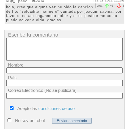
#1
paco
españa
[12/11/2012 22:29]
Vota:
+
1
-
3
hola, creo que alguna vez he oido la cancion
de fito "soldadito marinero" cantada por joaquin sabina, por
favor si es asi haganmelo saber y si es posible me como
puedo volver a oirla, gracias
Escribe tu comentario
Nombre
País
Correo Electrónico (No se publicará)
Acepto las
condiciones de uso
No soy un robot