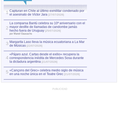
Capturan en Chile al último exmilitar condenado por
La comparsa Bantú
1
el asesinato de Víctor Jara
mayor desfile de
1
[27/07/2026]
hecho fuera de U
por Manel Gausachs
La comparsa Bantú celebra su 10º aniversario con el
mayor desfile de llamadas de candombe jamás
2
Capturan en Chile
2
hecho fuera de Uruguay
[25/07/2026]
el asesinato de Ví
por Manel Gausachs
Margarita Laso lleva la música ecuatoriana a La Mar
3
de Músicas
[22/07/2026]
«Pájaro azul. Cartas desde el exilio» recupera la
4
correspondencia inédita de Mercedes Sosa durante
la dictadura argentina
[21/07/2026]
«Cançons del Grec» celebra medio siglo de música
5
en una noche única en el Teatre Grec
[21/07/2026]
PUBLICIDAD