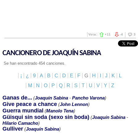
Vota:
+
11
-
4
3
CANCIONERO DE JOAQUÍN SABINA
Se han encontrado 454 canciones.
¡
¿
9
A
B
C
D
E
F
G
H
I
J
K
L
M
N
O
P
Q
R
S
T
U
V
Y
Z
Ganas de...
(
Joaquín Sabina
-
Pancho Varona
)
Give peace a chance
(
John Lennon
)
Guerra mundial
(
Manolo Tena
)
Güisqui sin soda (sexo sin boda)
(
Joaquín Sabina
-
Hilario Camacho
)
Gulliver
(
Joaquín Sabina
)