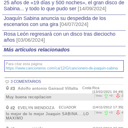
25 años de «19 días y 500 noches», el gran disco de
Sabina... y todo lo que pudo ser
[14/09/2024]
Joaquín Sabina anuncia su despedida de los
escenarios con una gira
[04/07/2024]
Rosa León regresará con un disco tras dieciocho
años
[03/06/2024]
Más artículos relacionados
Para citar esta página:
https://www.cancioneros.com/ca/12/G/cancionero-de-joaquin-sabina
3 COMENTARIOS
#3
Adolfo antonio Gairaud Villalta
Costa Rica
[13/02/2021 04:49]
Vota:
+
0
-
2
Muy buena recopilacion
#2
EVELYN MENDOZA
ECUADOR
[14/11/2012 17:35]
Vota:
+
3
-
4
lo mejor de lo mejor Joaquin SABINA....LO
MAXIMO