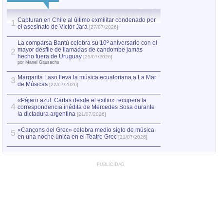
Capturan en Chile al último exmilitar condenado por
La comparsa Bantú
1
el asesinato de Víctor Jara
mayor desfile de
1
[27/07/2026]
hecho fuera de U
por Manel Gausachs
La comparsa Bantú celebra su 10º aniversario con el
mayor desfile de llamadas de candombe jamás
2
Capturan en Chile
2
hecho fuera de Uruguay
[25/07/2026]
el asesinato de Ví
por Manel Gausachs
Margarita Laso lleva la música ecuatoriana a La Mar
3
de Músicas
[22/07/2026]
«Pájaro azul. Cartas desde el exilio» recupera la
4
correspondencia inédita de Mercedes Sosa durante
la dictadura argentina
[21/07/2026]
«Cançons del Grec» celebra medio siglo de música
5
en una noche única en el Teatre Grec
[21/07/2026]
PUBLICIDAD