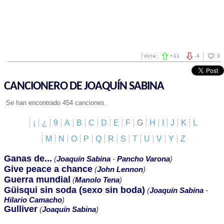
Vota:
+
11
-
4
3
CANCIONERO DE JOAQUÍN SABINA
Se han encontrado 454 canciones.
¡
¿
9
A
B
C
D
E
F
G
H
I
J
K
L
M
N
O
P
Q
R
S
T
U
V
Y
Z
Ganas de...
(
Joaquín Sabina
-
Pancho Varona
)
Give peace a chance
(
John Lennon
)
Guerra mundial
(
Manolo Tena
)
Güisqui sin soda (sexo sin boda)
(
Joaquín Sabina
-
Hilario Camacho
)
Gulliver
(
Joaquín Sabina
)