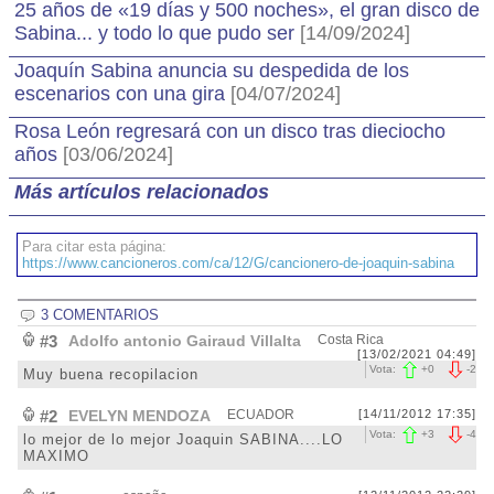
25 años de «19 días y 500 noches», el gran disco de
Sabina... y todo lo que pudo ser
[14/09/2024]
Joaquín Sabina anuncia su despedida de los
escenarios con una gira
[04/07/2024]
Rosa León regresará con un disco tras dieciocho
años
[03/06/2024]
Más artículos relacionados
Para citar esta página:
https://www.cancioneros.com/ca/12/G/cancionero-de-joaquin-sabina
3 COMENTARIOS
#3
Adolfo antonio Gairaud Villalta
Costa Rica
[13/02/2021 04:49]
Vota:
+
0
-
2
Muy buena recopilacion
#2
EVELYN MENDOZA
ECUADOR
[14/11/2012 17:35]
Vota:
+
3
-
4
lo mejor de lo mejor Joaquin SABINA....LO
MAXIMO