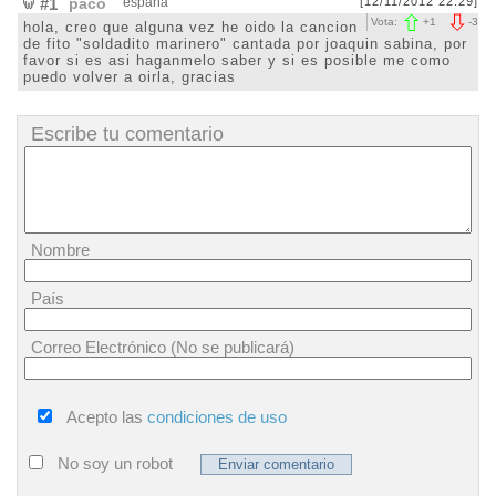
#1
paco
españa
[12/11/2012 22:29]
Vota:
+
1
-
3
hola, creo que alguna vez he oido la cancion
de fito "soldadito marinero" cantada por joaquin sabina, por
favor si es asi haganmelo saber y si es posible me como
puedo volver a oirla, gracias
Escribe tu comentario
Nombre
País
Correo Electrónico (No se publicará)
Acepto las
condiciones de uso
No soy un robot