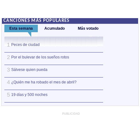
CANCIONES MÁS POPULARES
Esta semana
Acumulado
Más votado
1
1
Peces de ciudad
Nos sobran los m
2
2
Por el bulevar de los sueños rotos
Así estoy yo sin ti
3
3
Sálvese quien pueda
A la orilla de la 
4
4
¿Quién me ha robado el mes de abril?
Amo el amor de l
5
5
19 días y 500 noches
Otro jueves coba
PUBLICIDAD