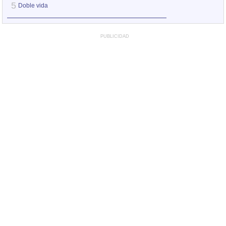
5
5
Doble vida
Otro jueves coba
PUBLICIDAD