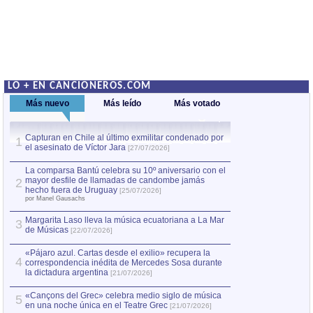
LO + EN CANCIONEROS.COM
Más nuevo
Más leído
Más votado
Capturan en Chile al último exmilitar condenado por
Capturan en Chile
1
1
el asesinato de Víctor Jara
el asesinato de Ví
[27/07/2026]
La comparsa Bantú celebra su 10º aniversario con el
mayor desfile de llamadas de candombe jamás
2
hecho fuera de Uruguay
[25/07/2026]
por Manel Gausachs
Margarita Laso lleva la música ecuatoriana a La Mar
3
de Músicas
[22/07/2026]
«Pájaro azul. Cartas desde el exilio» recupera la
4
correspondencia inédita de Mercedes Sosa durante
la dictadura argentina
[21/07/2026]
«Cançons del Grec» celebra medio siglo de música
5
en una noche única en el Teatre Grec
[21/07/2026]