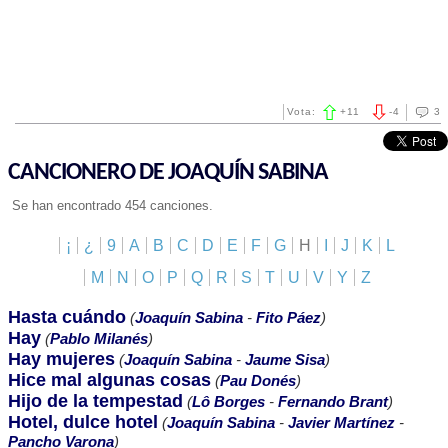
Vota:
+
11
-
4
3
CANCIONERO DE JOAQUÍN SABINA
Se han encontrado 454 canciones.
¡
¿
9
A
B
C
D
E
F
G
H
I
J
K
L
M
N
O
P
Q
R
S
T
U
V
Y
Z
Hasta cuándo
(
Joaquín Sabina
-
Fito Páez
)
Hay
(
Pablo Milanés
)
Hay mujeres
(
Joaquín Sabina
-
Jaume Sisa
)
Hice mal algunas cosas
(
Pau Donés
)
Hijo de la tempestad
(
Lô Borges
-
Fernando Brant
)
Hotel, dulce hotel
(
Joaquín Sabina
-
Javier Martínez
-
Pancho Varona
)