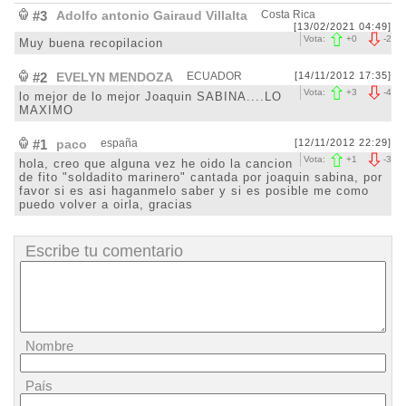
#3
Adolfo antonio Gairaud Villalta
Costa Rica
[13/02/2021 04:49]
Vota:
+
0
-
2
Muy buena recopilacion
#2
EVELYN MENDOZA
ECUADOR
[14/11/2012 17:35]
Vota:
+
3
-
4
lo mejor de lo mejor Joaquin SABINA....LO
MAXIMO
#1
paco
españa
[12/11/2012 22:29]
Vota:
+
1
-
3
hola, creo que alguna vez he oido la cancion
de fito "soldadito marinero" cantada por joaquin sabina, por
favor si es asi haganmelo saber y si es posible me como
puedo volver a oirla, gracias
Escribe tu comentario
Nombre
País