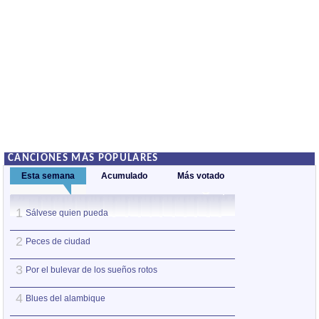
CANCIONES MÁS POPULARES
Esta semana
Acumulado
Más votado
1
1
Sálvese quien pueda
Nos sobran los m
2
2
Peces de ciudad
Así estoy yo sin ti
3
3
Por el bulevar de los sueños rotos
A la orilla de la 
4
4
Blues del alambique
Amo el amor de l