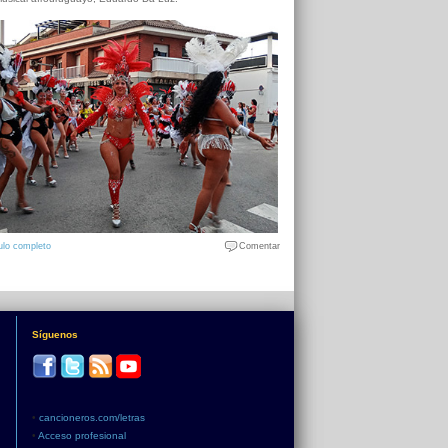
ulo completo
Comentar
Síguenos
•
cancioneros.com/letras
•
Acceso profesional