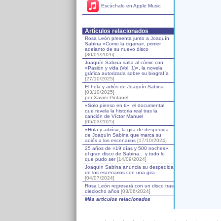
Escúchalo en Apple Music
Artículos relacionados
Rosa León presenta junto a Joaquín
Sabina «Como la cigarra», primer
adelanto de su nuevo disco
[30/01/2026]
Joaquín Sabina salta al cómic con
«Pasión y vida (Vol. 1)», la novela
gráfica autorizada sobre su biografía
[27/10/2025]
El hola y adiós de Joaquín Sabina
[03/10/2025]
por Xavier Pintanel
«Solo pienso en ti», el documental
que revela la historia real tras la
canción de Víctor Manuel
[05/03/2025]
«Hola y adiós», la gira de despedida
de Joaquín Sabina que marca su
adiós a los escenarios
[17/10/2024]
25 años de «19 días y 500 noches»,
el gran disco de Sabina... y todo lo
que pudo ser
[14/09/2024]
Joaquín Sabina anuncia su despedida
de los escenarios con una gira
[04/07/2024]
Rosa León regresará con un disco tras
dieciocho años
[03/06/2024]
Más artículos relacionados