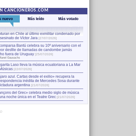
EN CANCIONEROS.COM
s nuevo
Más leído
Más votado
turan en Chile al último exmilitar condenado por
La comparsa Bantú celebra s
asesinato de Víctor Jara
mayor desfile de llamadas
1
[27/07/2026]
hecho fuera de Uruguay
[25
comparsa Bantú celebra su 10º aniversario con el
por Manel Gausachs
or desfile de llamadas de candombe jamás
Capturan en Chile al último
2
ho fuera de Uruguay
[25/07/2026]
el asesinato de Víctor Jara
[
Manel Gausachs
garita Laso lleva la música ecuatoriana a La Mar
Músicas
[22/07/2026]
jaro azul. Cartas desde el exilio» recupera la
respondencia inédita de Mercedes Sosa durante
dictadura argentina
[21/07/2026]
nçons del Grec» celebra medio siglo de música
una noche única en el Teatre Grec
[21/07/2026]
AD