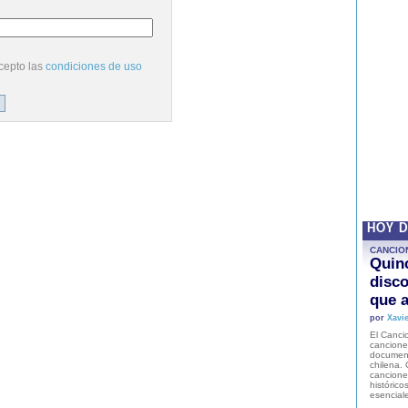
cepto las
condiciones de uso
HOY 
CANCIO
Quinc
disco
que a
por
Xavie
El Cancio
cancione
document
chilena. 
canciones
histórico
esencial