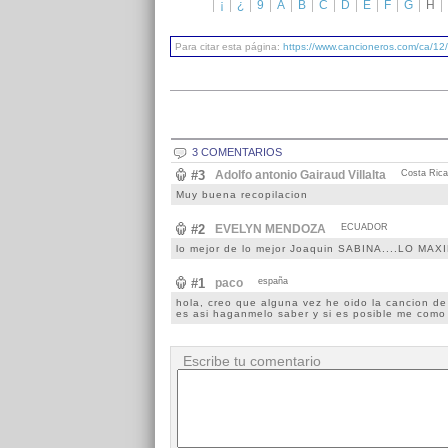
¡
¿
9
A
B
C
D
E
F
G
H
Para citar esta página:
https://www.cancioneros.com/ca/12
3 COMENTARIOS
#3
Adolfo antonio Gairaud Villalta
Costa Rica
Muy buena recopilacion
#2
EVELYN MENDOZA
ECUADOR
lo mejor de lo mejor Joaquin SABINA....LO MAX
#1
paco
españa
hola, creo que alguna vez he oido la cancion de 
es asi haganmelo saber y si es posible me como 
Escribe tu comentario