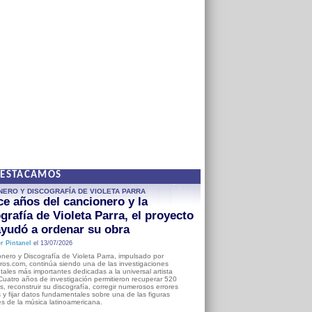
DESTACAMOS
NERO Y DISCOGRAFÍA DE VIOLETA PARRA
e años del cancionero y la
grafía de Violeta Parra, el proyecto
yudó a ordenar su obra
r Pintanel
el 13/07/2026
nero y Discografía de Violeta Parra, impulsado por
ros.com, continúa siendo una de las investigaciones
ales más importantes dedicadas a la universal artista
Cuatro años de investigación permitieron recuperar 520
, reconstruir su discografía, corregir numerosos errores
s y fijar datos fundamentales sobre una de las figuras
es de la música latinoamericana.