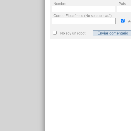
Nombre
País
Correo Electrónico (No se publicará)
A
No soy un robot