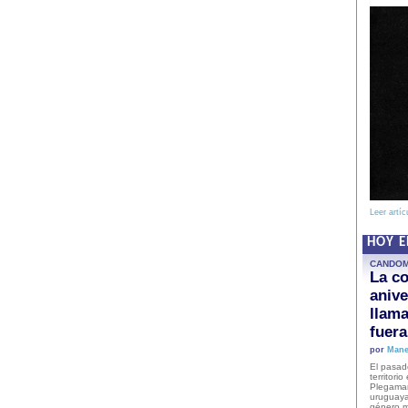
Leer artíc
HOY 
CANDO
La co
anive
llam
fuer
por
Mane
El pasad
territori
Plegaman
uruguaya
género m