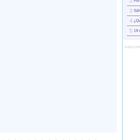
2
Por
3
Sál
4
¿Qu
5
19 
PUBLICID