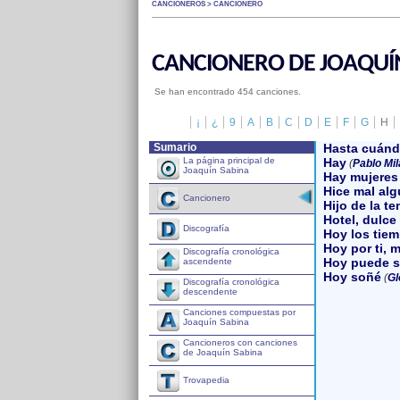
CANCIONEROS > CANCIONERO
CANCIONERO DE JOAQUÍ
Se han encontrado 454 canciones.
¡
¿
9
A
B
C
D
E
F
G
H
Sumario
Hasta cuán
La página principal de
Hay
(
Pablo Mi
Joaquín Sabina
Hay mujeres
Hice mal al
Cancionero
Hijo de la t
Hotel, dulce
Discografía
Hoy los tie
Hoy por ti, 
Discografía cronológica
Hoy puede s
ascendente
Hoy soñé
(
Gl
Discografía cronológica
descendente
Canciones compuestas por
Joaquín Sabina
Cancioneros con canciones
de Joaquín Sabina
Trovapedia