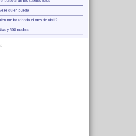
2
 el bulevar de los sueños rotos
Así estoy yo sin ti
3
vese quien pueda
A la orilla de la chimenea
4
ién me ha robado el mes de abril?
Amo el amor de los mariner
5
días y 500 noches
Otro jueves cobarde
AD