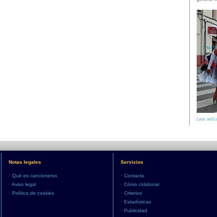
Leer artíc
Notas legales
Servicios
•
Qué es cancioneros
•
Contacto
•
Aviso legal
•
Cómo colaborar
•
Política de cookies
•
Criterios
•
Estadísticas
•
Publicidad