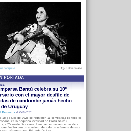
ulo completo
1 Comentario
EN PORTADA
MBE
mparsa Bantú celebra su 10º
rsario con el mayor desfile de
adas de candombe jamás hecho
a de Uruguay
l Gausachs
el 25/07/2026
o 18 de julio de 2026 se reunieron 11 comparsas de todo el
o español en la pequeña localidad de Palau-Solità i
s, a 25 km de Barcelona. Una concentración carnavalera
 que finalizó con un concierto de todo un referente de este
usical afrouruguayo, Eduardo Da Luz.