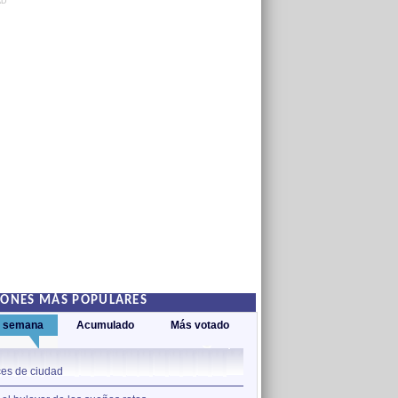
AD
IONES MÁS POPULARES
a semana
Acumulado
Más votado
1
es de ciudad
Nos sobran los motivos