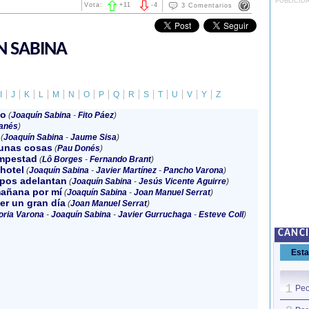
PUBLICID
Vota:
+
11
-
4
3 Comentarios
N SABINA
I
J
K
L
M
N
O
P
Q
R
S
T
U
V
Y
Z
do
(
Joaquín Sabina
-
Fito Páez
)
lanés
)
(
Joaquín Sabina
-
Jaume Sisa
)
gunas cosas
(
Pau Donés
)
empestad
(
Lô Borges
-
Fernando Brant
)
 hotel
(
Joaquín Sabina
-
Javier Martínez
-
Pancho Varona
)
mpos adelantan
(
Joaquín Sabina
-
Jesús Vicente Aguirre
)
mañana por mí
(
Joaquín Sabina
-
Joan Manuel Serrat
)
er un gran día
(
Joan Manuel Serrat
)
oria Varona
-
Joaquín Sabina
-
Javier Gurruchaga
-
Esteve Coll
)
CANC
Est
1
Pec