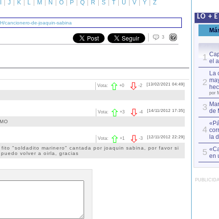
I
J
K
L
M
N
O
P
Q
R
S
T
U
V
Y
Z
LO + 
/H/cancionero-de-joaquin-sabina
Má
3
Cap
1
el 
La 
may
2
[13/02/2021 04:49]
Vota:
+
0
-
2
hec
por 
Mar
3
de 
[14/11/2012 17:35]
Vota:
+
3
-
4
IMO
«Pá
4
cor
la 
[12/11/2012 22:29]
Vota:
+
1
-
3
fito "soldadito marinero" cantada por joaquin sabina, por favor si
«Ca
5
puedo volver a oirla, gracias
en 
PUBLICID