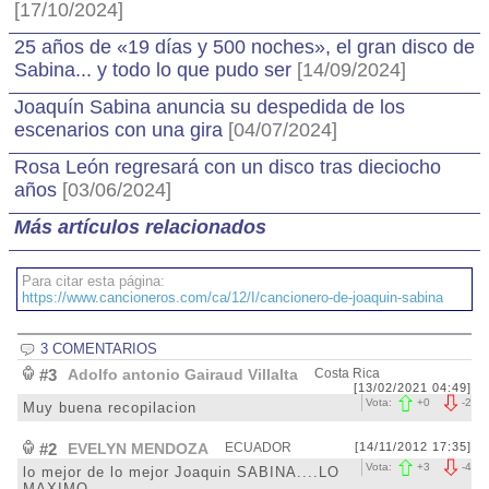
[17/10/2024]
25 años de «19 días y 500 noches», el gran disco de
Sabina... y todo lo que pudo ser
[14/09/2024]
Joaquín Sabina anuncia su despedida de los
escenarios con una gira
[04/07/2024]
Rosa León regresará con un disco tras dieciocho
años
[03/06/2024]
Más artículos relacionados
Para citar esta página:
https://www.cancioneros.com/ca/12/I/cancionero-de-joaquin-sabina
3 COMENTARIOS
#3
Adolfo antonio Gairaud Villalta
Costa Rica
[13/02/2021 04:49]
Vota:
+
0
-
2
Muy buena recopilacion
#2
EVELYN MENDOZA
ECUADOR
[14/11/2012 17:35]
Vota:
+
3
-
4
lo mejor de lo mejor Joaquin SABINA....LO
MAXIMO