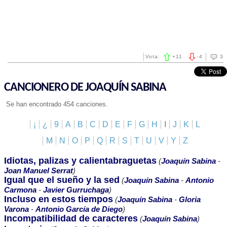
Vota:
+
11
-
4
3
CANCIONERO DE JOAQUÍN SABINA
Se han encontrado 454 canciones.
¡
¿
9
A
B
C
D
E
F
G
H
I
J
K
L
M
N
O
P
Q
R
S
T
U
V
Y
Z
Idiotas, palizas y calientabraguetas
(
Joaquín Sabina
-
Joan Manuel Serrat
)
Igual que el sueño y la sed
(
Joaquín Sabina
-
Antonio
Carmona
-
Javier Gurruchaga
)
Incluso en estos tiempos
(
Joaquín Sabina
-
Gloria
Varona
-
Antonio García de Diego
)
Incompatibilidad de caracteres
(
Joaquín Sabina
)