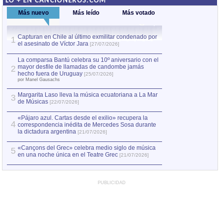
LO + EN CANCIONEROS.COM
Más nuevo
Más leído
Más votado
Capturan en Chile al último exmilitar condenado por
La comparsa Bantú
1
el asesinato de Víctor Jara
mayor desfile de
1
[27/07/2026]
hecho fuera de U
por Manel Gausachs
La comparsa Bantú celebra su 10º aniversario con el
mayor desfile de llamadas de candombe jamás
2
Capturan en Chile
2
hecho fuera de Uruguay
[25/07/2026]
el asesinato de Ví
por Manel Gausachs
Margarita Laso lleva la música ecuatoriana a La Mar
3
de Músicas
[22/07/2026]
«Pájaro azul. Cartas desde el exilio» recupera la
4
correspondencia inédita de Mercedes Sosa durante
la dictadura argentina
[21/07/2026]
«Cançons del Grec» celebra medio siglo de música
5
en una noche única en el Teatre Grec
[21/07/2026]
PUBLICIDAD