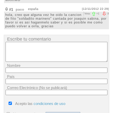
#1
paco
españa
[12/11/2012 22:29]
Vota:
+
1
-
3
hola, creo que alguna vez he oido la cancion
de fito "soldadito marinero" cantada por joaquin sabina, por
favor si es asi haganmelo saber y si es posible me como
puedo volver a oirla, gracias
Escribe tu comentario
Nombre
País
Correo Electrónico (No se publicará)
Acepto las
condiciones de uso