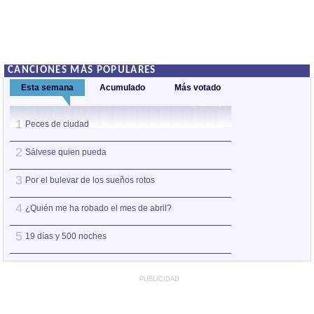
CANCIONES MÁS POPULARES
Esta semana
Acumulado
Más votado
1
1
Peces de ciudad
Nos sobran los m
2
2
Sálvese quien pueda
Así estoy yo sin ti
3
3
Por el bulevar de los sueños rotos
A la orilla de la 
4
4
¿Quién me ha robado el mes de abril?
Amo el amor de l
5
5
19 días y 500 noches
Otro jueves coba
PUBLICIDAD