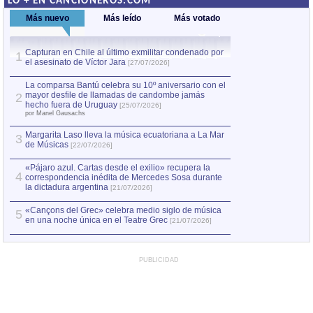
LO + EN CANCIONEROS.COM
Más nuevo
Más leído
Más votado
Capturan en Chile al último exmilitar condenado por
La comparsa Bantú
1
el asesinato de Víctor Jara
mayor desfile de
1
[27/07/2026]
hecho fuera de U
por Manel Gausachs
La comparsa Bantú celebra su 10º aniversario con el
mayor desfile de llamadas de candombe jamás
2
Capturan en Chile
2
hecho fuera de Uruguay
[25/07/2026]
el asesinato de Ví
por Manel Gausachs
Margarita Laso lleva la música ecuatoriana a La Mar
Margarita Laso ll
3
3
de Músicas
de Músicas
[22/07/2026]
[22/07
«Pájaro azul. Cartas desde el exilio» recupera la
4
correspondencia inédita de Mercedes Sosa durante
la dictadura argentina
[21/07/2026]
«Cançons del Grec» celebra medio siglo de música
5
en una noche única en el Teatre Grec
[21/07/2026]
PUBLICIDAD