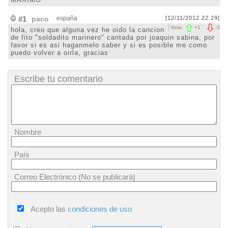
#1
paco
españa
[12/11/2012 22:29]
Vota:
+
1
-
3
hola, creo que alguna vez he oido la cancion
de fito "soldadito marinero" cantada por joaquin sabina, por
favor si es asi haganmelo saber y si es posible me como
puedo volver a oirla, gracias
Escribe tu comentario
Nombre
País
Correo Electrónico (No se publicará)
Acepto las
condiciones de uso