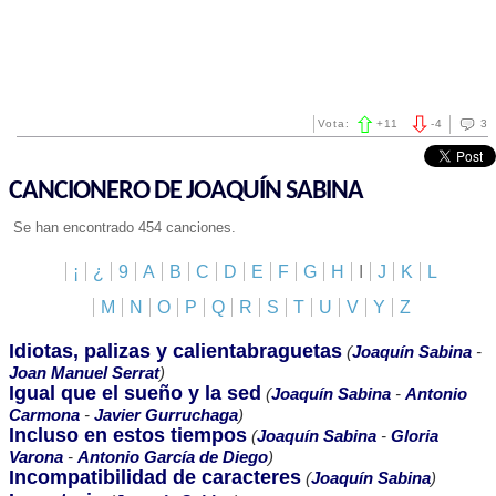
Vota:
+
11
-
4
3
CANCIONERO DE JOAQUÍN SABINA
Se han encontrado 454 canciones.
¡
¿
9
A
B
C
D
E
F
G
H
I
J
K
L
M
N
O
P
Q
R
S
T
U
V
Y
Z
Idiotas, palizas y calientabraguetas
(
Joaquín Sabina
-
Joan Manuel Serrat
)
Igual que el sueño y la sed
(
Joaquín Sabina
-
Antonio
Carmona
-
Javier Gurruchaga
)
Incluso en estos tiempos
(
Joaquín Sabina
-
Gloria
Varona
-
Antonio García de Diego
)
Incompatibilidad de caracteres
(
Joaquín Sabina
)