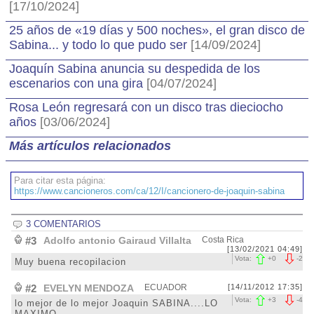
[17/10/2024]
25 años de «19 días y 500 noches», el gran disco de
Sabina... y todo lo que pudo ser
[14/09/2024]
Joaquín Sabina anuncia su despedida de los
escenarios con una gira
[04/07/2024]
Rosa León regresará con un disco tras dieciocho
años
[03/06/2024]
Más artículos relacionados
Para citar esta página:
https://www.cancioneros.com/ca/12/I/cancionero-de-joaquin-sabina
3 COMENTARIOS
#3
Adolfo antonio Gairaud Villalta
Costa Rica
[13/02/2021 04:49]
Vota:
+
0
-
2
Muy buena recopilacion
#2
EVELYN MENDOZA
ECUADOR
[14/11/2012 17:35]
Vota:
+
3
-
4
lo mejor de lo mejor Joaquin SABINA....LO
MAXIMO