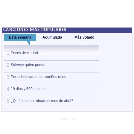
CANCIONES MÁS POPULARES
Esta semana
Acumulado
Más votado
1
1
Peces de ciudad
Nos sobran los m
2
2
Sálvese quien pueda
Así estoy yo sin ti
3
3
Por el bulevar de los sueños rotos
A la orilla de la 
4
4
19 días y 500 noches
Amo el amor de l
5
5
¿Quién me ha robado el mes de abril?
Otro jueves coba
PUBLICIDAD