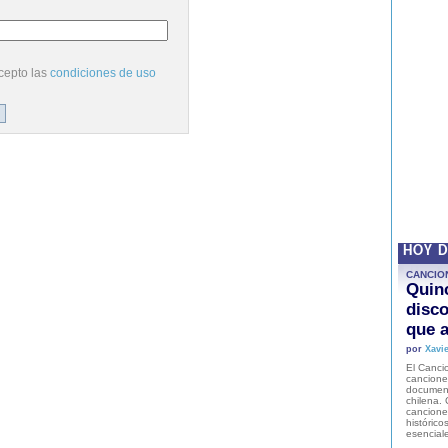
cepto las
condiciones de uso
HOY 
CANCIO
Quinc
disco
que a
por
Xavie
El Cancio
cancione
document
chilena. 
canciones
histórico
esencial