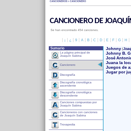
CANCIONEROS > CANCIONERO
CANCIONERO DE JOAQUÍ
Se han encontrado 454 canciones.
¡
¿
9
A
B
C
D
E
F
G
H
Sumario
Johnny
(
Joaq
La página principal de
Johnny B. 
Joaquín Sabina
José Antoni
Juana la loc
Cancionero
Juegos de a
Jugar por ju
Discografía
Discografía cronológica
ascendente
Discografía cronológica
descendente
Canciones compuestas por
Joaquín Sabina
Cancioneros con canciones
de Joaquín Sabina
Trovapedia