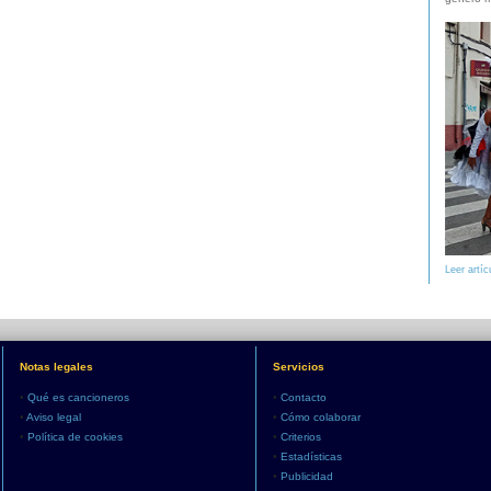
Leer artíc
Notas legales
Servicios
•
Qué es cancioneros
•
Contacto
•
Aviso legal
•
Cómo colaborar
•
Política de cookies
•
Criterios
•
Estadísticas
•
Publicidad