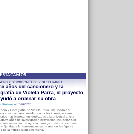
DESTACAMOS
NERO Y DISCOGRAFÍA DE VIOLETA PARRA
e años del cancionero y la
grafía de Violeta Parra, el proyecto
yudó a ordenar su obra
r Pintanel
el 13/07/2026
nero y Discografía de Violeta Parra, impulsado por
ros.com, continúa siendo una de las investigaciones
ales más importantes dedicadas a la universal artista
Cuatro años de investigación permitieron recuperar 520
, reconstruir su discografía, corregir numerosos errores
s y fijar datos fundamentales sobre una de las figuras
es de la música latinoamericana.