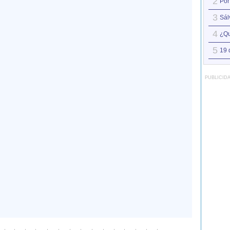
2
Por
3
Sál
4
¿Qu
5
19 
PUBLICID