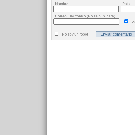
Nombre
País
Correo Electrónico (No se publicará)
A
No soy un robot