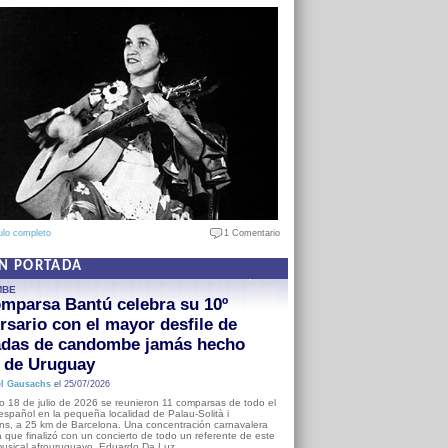
ulo completo
1 Comentario
EN PORTADA
MBE
mparsa Bantú celebra su 10º
rsario con el mayor desfile de
adas de candombe jamás hecho
a de Uruguay
l Gausachs
el 25/07/2026
o 18 de julio de 2026 se reunieron 11 comparsas de todo el
o español en la pequeña localidad de Palau-Solità i
s, a 25 km de Barcelona. Una concentración carnavalera
 que finalizó con un concierto de todo un referente de este
usical afrouruguayo, Eduardo Da Luz.