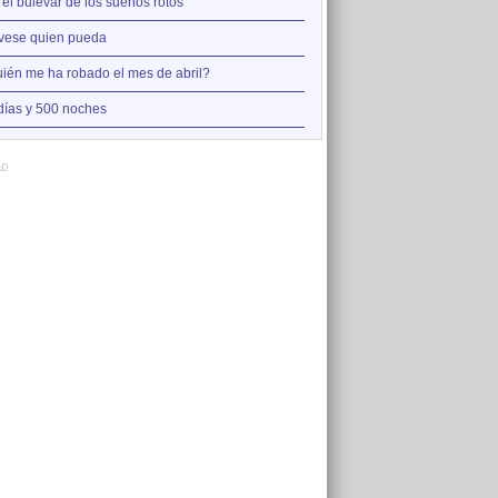
2
 el bulevar de los sueños rotos
Así estoy yo sin ti
3
vese quien pueda
A la orilla de la chimenea
4
ién me ha robado el mes de abril?
Amo el amor de los mariner
5
días y 500 noches
Otro jueves cobarde
AD