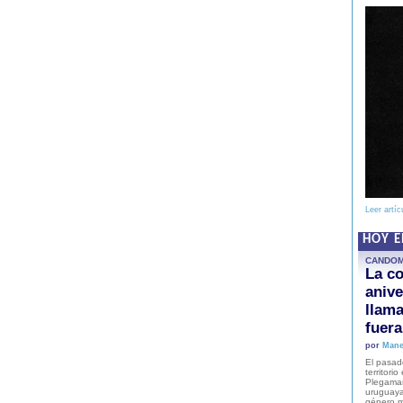
Leer artíc
HOY 
CANDO
La co
anive
llam
fuer
por
Mane
El pasad
territori
Plegaman
uruguaya
género m