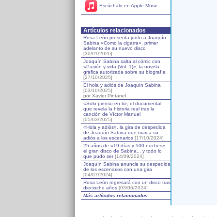
Escúchalo en Apple Music
Artículos relacionados
Rosa León presenta junto a Joaquín
Sabina «Como la cigarra», primer
adelanto de su nuevo disco
[30/01/2026]
Joaquín Sabina salta al cómic con
«Pasión y vida (Vol. 1)», la novela
gráfica autorizada sobre su biografía
[27/10/2025]
El hola y adiós de Joaquín Sabina
[03/10/2025]
por Xavier Pintanel
«Solo pienso en ti», el documental
que revela la historia real tras la
canción de Víctor Manuel
[05/03/2025]
«Hola y adiós», la gira de despedida
de Joaquín Sabina que marca su
adiós a los escenarios
[17/10/2024]
25 años de «19 días y 500 noches»,
el gran disco de Sabina... y todo lo
que pudo ser
[14/09/2024]
Joaquín Sabina anuncia su despedida
de los escenarios con una gira
[04/07/2024]
Rosa León regresará con un disco tras
dieciocho años
[03/06/2024]
Más artículos relacionados