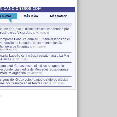
EN CANCIONEROS.COM
s nuevo
Más leído
Más votado
turan en Chile al último exmilitar condenado por
La comparsa Bantú celebra s
asesinato de Víctor Jara
mayor desfile de llamadas
1
[27/07/2026]
hecho fuera de Uruguay
[25
comparsa Bantú celebra su 10º aniversario con el
por Manel Gausachs
or desfile de llamadas de candombe jamás
Capturan en Chile al último
2
ho fuera de Uruguay
[25/07/2026]
el asesinato de Víctor Jara
[
Manel Gausachs
garita Laso lleva la música ecuatoriana a La Mar
Músicas
[22/07/2026]
jaro azul. Cartas desde el exilio» recupera la
respondencia inédita de Mercedes Sosa durante
dictadura argentina
[21/07/2026]
nçons del Grec» celebra medio siglo de música
una noche única en el Teatre Grec
[21/07/2026]
AD