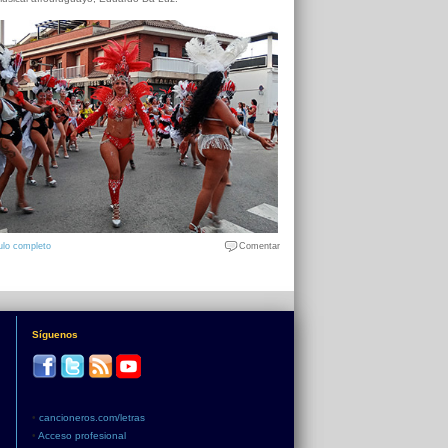
ulo completo
Comentar
Síguenos
•
cancioneros.com/letras
•
Acceso profesional