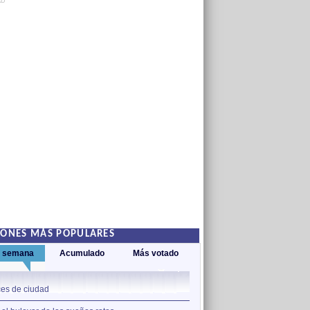
AD
IONES MÁS POPULARES
a semana
Acumulado
Más votado
1
es de ciudad
Nos sobran los motivos