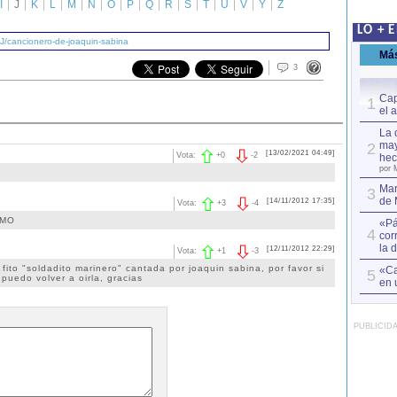
I
J
K
L
M
N
O
P
Q
R
S
T
U
V
Y
Z
LO + 
J/cancionero-de-joaquin-sabina
Má
3
Cap
1
el 
La 
may
2
[13/02/2021 04:49]
Vota:
+
0
-
2
hec
por 
Mar
3
de 
[14/11/2012 17:35]
Vota:
+
3
-
4
IMO
«Pá
4
cor
la 
[12/11/2012 22:29]
Vota:
+
1
-
3
fito "soldadito marinero" cantada por joaquin sabina, por favor si
«Ca
5
puedo volver a oirla, gracias
en 
PUBLICID