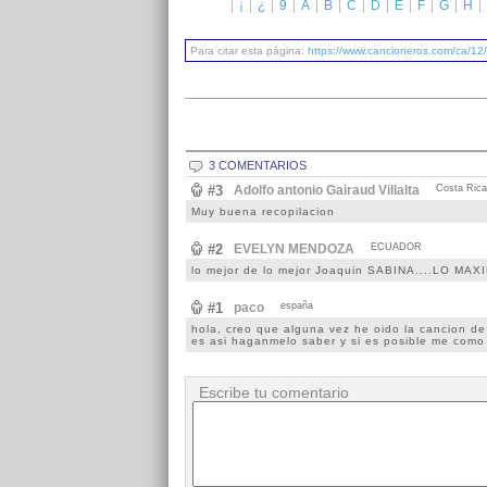
¡
¿
9
A
B
C
D
E
F
G
H
Para citar esta página:
https://www.cancioneros.com/ca/12/
3 COMENTARIOS
#3
Adolfo antonio Gairaud Villalta
Costa Rica
Muy buena recopilacion
#2
EVELYN MENDOZA
ECUADOR
lo mejor de lo mejor Joaquin SABINA....LO MAX
#1
paco
españa
hola, creo que alguna vez he oido la cancion de 
es asi haganmelo saber y si es posible me como 
Escribe tu comentario