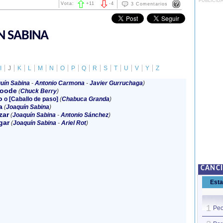
PUBLICID
Vota:
+
11
-
4
3 Comentarios
N SABINA
I
J
K
L
M
N
O
P
Q
R
S
T
U
V
Y
Z
uín Sabina
-
Antonio Carmona
-
Javier Gurruchaga
)
Goode
(
Chuck Berry
)
o
o [Caballo de paso]
(
Chabuca Granda
)
a
(
Joaquín Sabina
)
zar
(
Joaquín Sabina
-
Antonio Sánchez
)
gar
(
Joaquín Sabina
-
Ariel Rot
)
CANC
Est
1
Pec