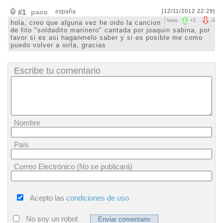
#1
paco
españa
[12/11/2012 22:29]
Vota:
+
1
-
3
hola, creo que alguna vez he oido la cancion
de fito "soldadito marinero" cantada por joaquin sabina, por
favor si es asi haganmelo saber y si es posible me como
puedo volver a oirla, gracias
Escribe tu comentario
Nombre
País
Correo Electrónico (No se publicará)
Acepto las
condiciones de uso
No soy un robot