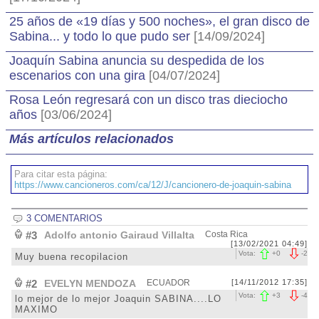
25 años de «19 días y 500 noches», el gran disco de
Sabina... y todo lo que pudo ser
[14/09/2024]
Joaquín Sabina anuncia su despedida de los
escenarios con una gira
[04/07/2024]
Rosa León regresará con un disco tras dieciocho
años
[03/06/2024]
Más artículos relacionados
Para citar esta página:
https://www.cancioneros.com/ca/12/J/cancionero-de-joaquin-sabina
3 COMENTARIOS
#3
Adolfo antonio Gairaud Villalta
Costa Rica
[13/02/2021 04:49]
Vota:
+
0
-
2
Muy buena recopilacion
#2
EVELYN MENDOZA
ECUADOR
[14/11/2012 17:35]
Vota:
+
3
-
4
lo mejor de lo mejor Joaquin SABINA....LO
MAXIMO