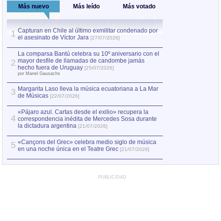
Más nuevo
Más leído
Más votado
Capturan en Chile al último exmilitar condenado por
La comparsa Bantú
1
el asesinato de Víctor Jara
mayor desfile de
1
[27/07/2026]
hecho fuera de U
por Manel Gausachs
La comparsa Bantú celebra su 10º aniversario con el
mayor desfile de llamadas de candombe jamás
2
Capturan en Chile
2
hecho fuera de Uruguay
[25/07/2026]
el asesinato de Ví
por Manel Gausachs
Margarita Laso lleva la música ecuatoriana a La Mar
Margarita Laso ll
3
3
de Músicas
de Músicas
[22/07/2026]
[22/07
«Pájaro azul. Cartas desde el exilio» recupera la
4
correspondencia inédita de Mercedes Sosa durante
la dictadura argentina
[21/07/2026]
«Cançons del Grec» celebra medio siglo de música
5
en una noche única en el Teatre Grec
[21/07/2026]
PUBLICIDAD