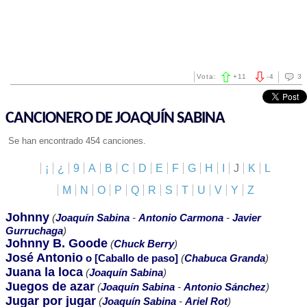
Vota:
+
11
-
4
3
CANCIONERO DE JOAQUÍN SABINA
Se han encontrado 454 canciones.
¡
¿
9
A
B
C
D
E
F
G
H
I
J
K
L
M
N
O
P
Q
R
S
T
U
V
Y
Z
Johnny
(
Joaquín Sabina
-
Antonio Carmona
-
Javier
Gurruchaga
)
Johnny B. Goode
(
Chuck Berry
)
José Antonio
o [Caballo de paso]
(
Chabuca Granda
)
Juana la loca
(
Joaquín Sabina
)
Juegos de azar
(
Joaquín Sabina
-
Antonio Sánchez
)
Jugar por jugar
(
Joaquín Sabina
-
Ariel Rot
)