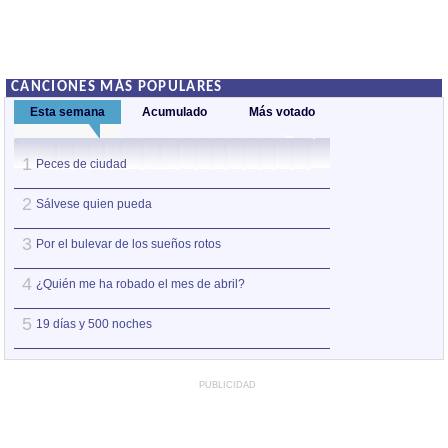
CANCIONES MÁS POPULARES
Esta semana
Acumulado
Más votado
1
1
Peces de ciudad
Nos sobran los m
2
2
Sálvese quien pueda
Así estoy yo sin ti
3
3
Por el bulevar de los sueños rotos
A la orilla de la 
4
4
¿Quién me ha robado el mes de abril?
Amo el amor de l
5
5
19 días y 500 noches
Otro jueves coba
PUBLICIDAD