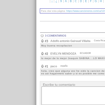
¡
¿
9
A
B
C
D
E
F
G
H
Para citar esta página:
https://www.cancioneros.com/ca/12
3 COMENTARIOS
#3
Adolfo antonio Gairaud Villalta
Costa Rica
Muy buena recopilacion
#2
EVELYN MENDOZA
ECUADOR
lo mejor de lo mejor Joaquin SABINA....LO MAX
#1
paco
españa
hola, creo que alguna vez he oido la cancion de 
es asi haganmelo saber y si es posible me como 
Escribe tu comentario