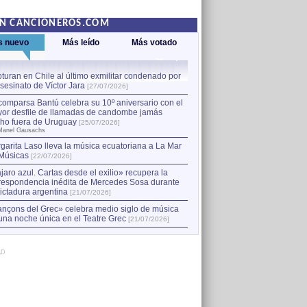
EN CANCIONEROS.COM
s nuevo
Más leído
Más votado
turan en Chile al último exmilitar condenado por
La comparsa Bantú celebra s
asesinato de Víctor Jara
mayor desfile de llamadas
1
[27/07/2026]
hecho fuera de Uruguay
[25
comparsa Bantú celebra su 10º aniversario con el
por Manel Gausachs
or desfile de llamadas de candombe jamás
Capturan en Chile al último
2
ho fuera de Uruguay
[25/07/2026]
el asesinato de Víctor Jara
[
Manel Gausachs
garita Laso lleva la música ecuatoriana a La Mar
Margarita Laso lleva la mús
3
Músicas
de Músicas
[22/07/2026]
[22/07/2026]
jaro azul. Cartas desde el exilio» recupera la
respondencia inédita de Mercedes Sosa durante
dictadura argentina
[21/07/2026]
nçons del Grec» celebra medio siglo de música
una noche única en el Teatre Grec
[21/07/2026]
AD