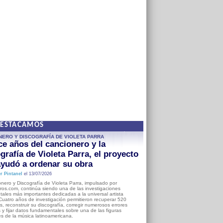
DESTACAMOS
NERO Y DISCOGRAFÍA DE VIOLETA PARRA
e años del cancionero y la
grafía de Violeta Parra, el proyecto
yudó a ordenar su obra
r Pintanel
el 13/07/2026
nero y Discografía de Violeta Parra, impulsado por
ros.com, continúa siendo una de las investigaciones
ales más importantes dedicadas a la universal artista
Cuatro años de investigación permitieron recuperar 520
, reconstruir su discografía, corregir numerosos errores
s y fijar datos fundamentales sobre una de las figuras
es de la música latinoamericana.