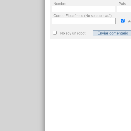
Nombre
País
Correo Electrónico (No se publicará)
A
No soy un robot