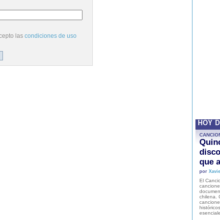
cepto las
condiciones de uso
HOY 
CANCIO
Quinc
disco
que a
por
Xavie
El Cancio
cancione
document
chilena. 
canciones
histórico
esencial