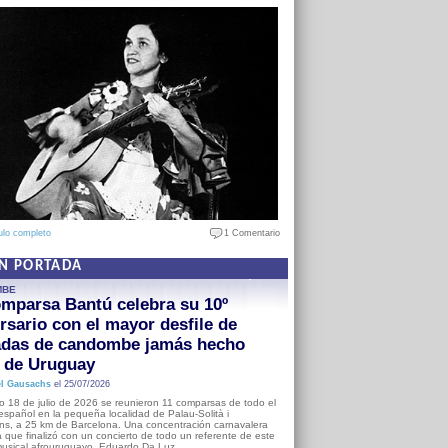
ulo completo
1 Comentario
EN PORTADA
MBE
mparsa Bantú celebra su 10º
rsario con el mayor desfile de
adas de candombe jamás hecho
a de Uruguay
l Gausachs
el 25/07/2026
o 18 de julio de 2026 se reunieron 11 comparsas de todo el
o español en la pequeña localidad de Palau-Solità i
s, a 25 km de Barcelona. Una concentración carnavalera
 que finalizó con un concierto de todo un referente de este
usical afrouruguayo, Eduardo Da Luz.