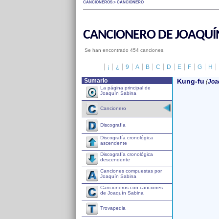
CANCIONEROS > CANCIONERO
CANCIONERO DE JOAQUÍ
Se han encontrado 454 canciones.
¡
¿
9
A
B
C
D
E
F
G
H
Sumario
Kung-fu
(
Joa
La página principal de
Joaquín Sabina
Cancionero
Discografía
Discografía cronológica
ascendente
Discografía cronológica
descendente
Canciones compuestas por
Joaquín Sabina
Cancioneros con canciones
de Joaquín Sabina
Trovapedia