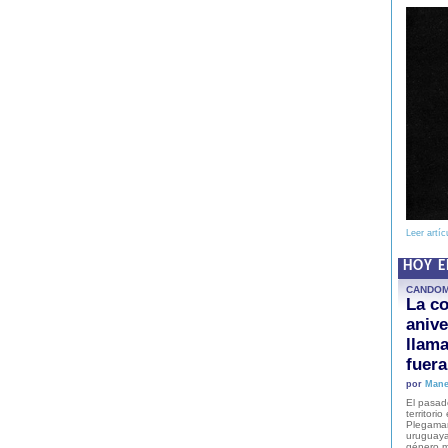
Leer artíc
HOY 
CANDO
La co
anive
llam
fuer
por
Mane
El pasad
territori
Plegaman
uruguaya
género m