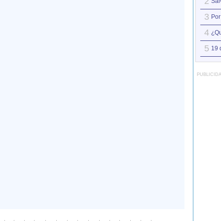
2
Sál
3
Por
4
¿Qu
5
19 
PUBLICID