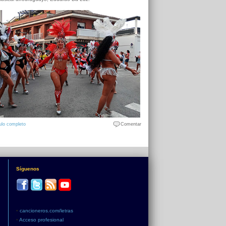
ulo completo
Comentar
Síguenos
•
cancioneros.com/letras
•
Acceso profesional