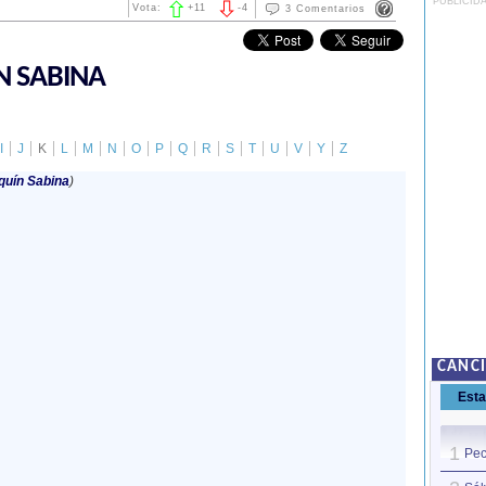
PUBLICID
Vota:
+
11
-
4
3 Comentarios
N SABINA
I
J
K
L
M
N
O
P
Q
R
S
T
U
V
Y
Z
quín Sabina
)
CANC
Est
1
Pec