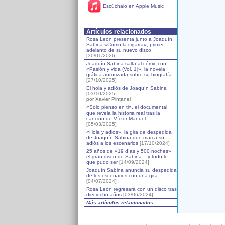
Escúchalo en Apple Music
Artículos relacionados
Rosa León presenta junto a Joaquín
Sabina «Como la cigarra», primer
adelanto de su nuevo disco
[30/01/2026]
Joaquín Sabina salta al cómic con
«Pasión y vida (Vol. 1)», la novela
gráfica autorizada sobre su biografía
[27/10/2025]
El hola y adiós de Joaquín Sabina
[03/10/2025]
por Xavier Pintanel
«Solo pienso en ti», el documental
que revela la historia real tras la
canción de Víctor Manuel
[05/03/2025]
«Hola y adiós», la gira de despedida
de Joaquín Sabina que marca su
adiós a los escenarios
[17/10/2024]
25 años de «19 días y 500 noches»,
el gran disco de Sabina... y todo lo
que pudo ser
[14/09/2024]
Joaquín Sabina anuncia su despedida
de los escenarios con una gira
[04/07/2024]
Rosa León regresará con un disco tras
dieciocho años
[03/06/2024]
Más artículos relacionados