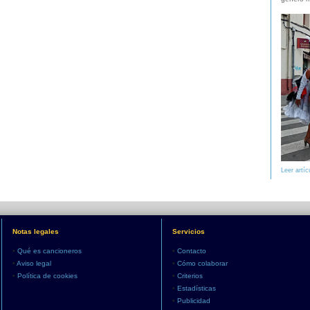
Leer artíc
Notas legales
Servicios
•
Qué es cancioneros
•
Contacto
•
Aviso legal
•
Cómo colaborar
•
Política de cookies
•
Criterios
•
Estadísticas
•
Publicidad