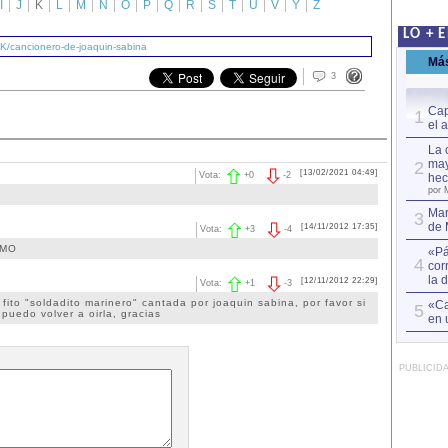
I
J
K
L
M
N
O
P
Q
R
S
T
U
V
Y
Z
LO + 
/K/cancionero-de-joaquin-sabina
Má
3
Cap
1
el 
La 
may
2
[13/02/2021 04:49]
Vota:
+
0
-
2
hec
por 
Mar
3
de 
[14/11/2012 17:35]
Vota:
+
3
-
4
IMO
«Pá
4
cor
la 
[12/11/2012 22:29]
Vota:
+
1
-
3
fito "soldadito marinero" cantada por joaquin sabina, por favor si
«Ca
5
puedo volver a oirla, gracias
en 
PUBLICID