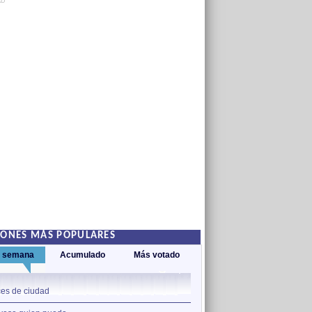
AD
IONES MÁS POPULARES
a semana
Acumulado
Más votado
1
es de ciudad
Nos sobran los motivos