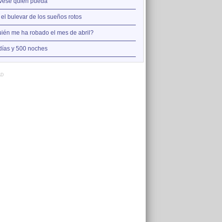
2
vese quien pueda
Así estoy yo sin ti
3
 el bulevar de los sueños rotos
A la orilla de la chimenea
4
ién me ha robado el mes de abril?
Amo el amor de los mariner
5
días y 500 noches
Otro jueves cobarde
AD