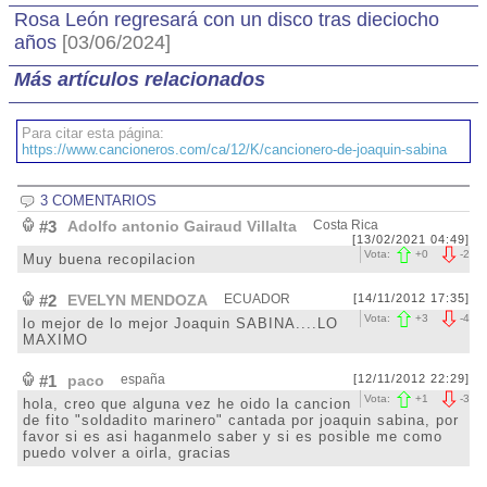
Rosa León regresará con un disco tras dieciocho
años
[03/06/2024]
Más artículos relacionados
Para citar esta página:
https://www.cancioneros.com/ca/12/K/cancionero-de-joaquin-sabina
3 COMENTARIOS
#3
Adolfo antonio Gairaud Villalta
Costa Rica
[13/02/2021 04:49]
Vota:
+
0
-
2
Muy buena recopilacion
#2
EVELYN MENDOZA
ECUADOR
[14/11/2012 17:35]
Vota:
+
3
-
4
lo mejor de lo mejor Joaquin SABINA....LO
MAXIMO
#1
paco
españa
[12/11/2012 22:29]
Vota:
+
1
-
3
hola, creo que alguna vez he oido la cancion
de fito "soldadito marinero" cantada por joaquin sabina, por
favor si es asi haganmelo saber y si es posible me como
puedo volver a oirla, gracias