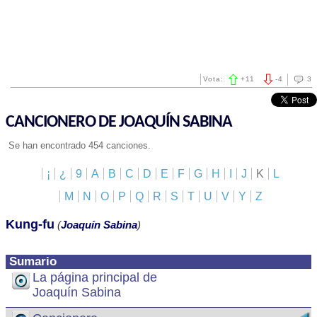
Vota:
+
11
-
4
3
CANCIONERO DE JOAQUÍN SABINA
Se han encontrado 454 canciones.
¡
¿
9
A
B
C
D
E
F
G
H
I
J
K
L
M
N
O
P
Q
R
S
T
U
V
Y
Z
Kung-fu
(
Joaquín Sabina
)
Sumario
La página principal de
Joaquín Sabina