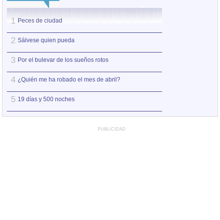
1
1
Peces de ciudad
Nos sobran los m
2
2
Sálvese quien pueda
Así estoy yo sin ti
3
3
Por el bulevar de los sueños rotos
A la orilla de la 
4
4
¿Quién me ha robado el mes de abril?
Amo el amor de l
5
5
19 días y 500 noches
Otro jueves coba
PUBLICIDAD