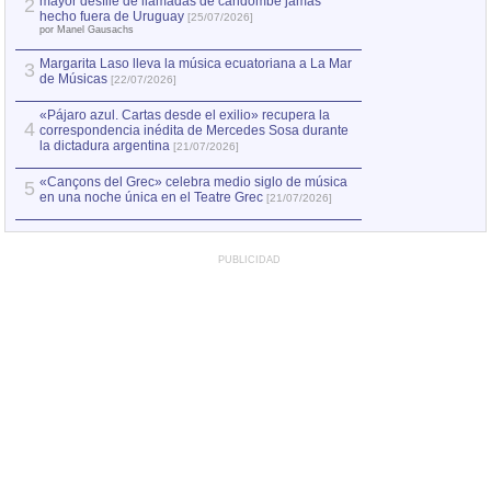
mayor desfile de llamadas de candombe jamás
2
Capturan en Chile
2
hecho fuera de Uruguay
[25/07/2026]
el asesinato de Ví
por Manel Gausachs
Margarita Laso lleva la música ecuatoriana a La Mar
Margarita Laso ll
3
3
de Músicas
de Músicas
[22/07/2026]
[22/07
«Pájaro azul. Cartas desde el exilio» recupera la
4
correspondencia inédita de Mercedes Sosa durante
la dictadura argentina
[21/07/2026]
«Cançons del Grec» celebra medio siglo de música
5
en una noche única en el Teatre Grec
[21/07/2026]
PUBLICIDAD