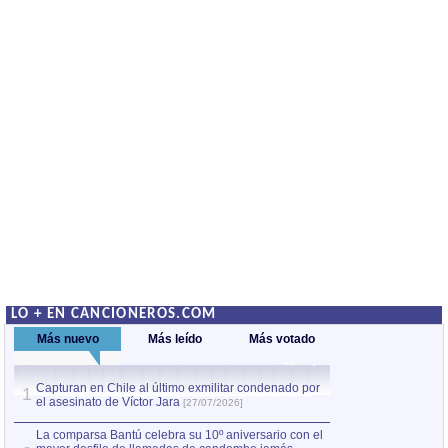
LO + EN CANCIONEROS.COM
Más nuevo
Más leído
Más votado
Capturan en Chile al último exmilitar condenado por
La comparsa Bantú
1
el asesinato de Víctor Jara
mayor desfile de
1
[27/07/2026]
hecho fuera de U
por Manel Gausachs
La comparsa Bantú celebra su 10º aniversario con el