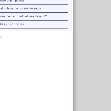
2
vese quien pueda
Así estoy yo sin ti
3
 el bulevar de los sueños rotos
A la orilla de la chimenea
4
ién me ha robado el mes de abril?
Amo el amor de los mariner
5
días y 500 noches
Otro jueves cobarde
AD