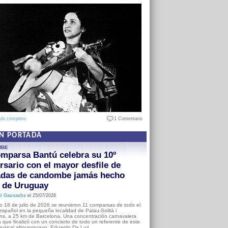
ulo completo
1 Comentario
EN PORTADA
MBE
mparsa Bantú celebra su 10º
rsario con el mayor desfile de
adas de candombe jamás hecho
a de Uruguay
l Gausachs
el 25/07/2026
o 18 de julio de 2026 se reunieron 11 comparsas de todo el
o español en la pequeña localidad de Palau-Solità i
s, a 25 km de Barcelona. Una concentración carnavalera
 que finalizó con un concierto de todo un referente de este
usical afrouruguayo, Eduardo Da Luz.