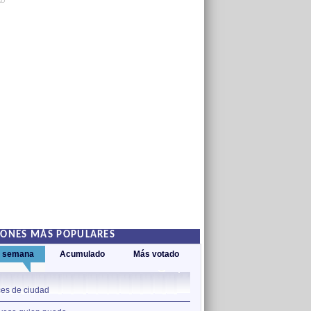
AD
IONES MÁS POPULARES
a semana
Acumulado
Más votado
1
es de ciudad
Nos sobran los motivos