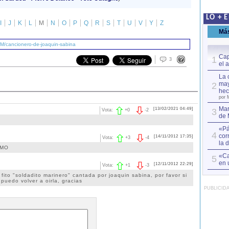
LO + 
I
J
K
L
M
N
O
P
Q
R
S
T
U
V
Y
Z
Má
/M/cancionero-de-joaquin-sabina
Cap
1
3
el 
La 
may
2
hec
por 
Mar
[13/02/2021 04:49]
3
Vota:
+
0
-
2
de 
«Pá
4
cor
[14/11/2012 17:35]
Vota:
+
3
-
4
la 
IMO
«Ca
5
en 
[12/11/2012 22:29]
Vota:
+
1
-
3
fito "soldadito marinero" cantada por joaquin sabina, por favor si
puedo volver a oirla, gracias
PUBLICID