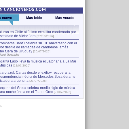
EN CANCIONEROS.COM
s nuevo
Más leído
Más votado
turan en Chile al último exmilitar condenado por
La comparsa Bantú celebra s
asesinato de Víctor Jara
mayor desfile de llamadas
1
[27/07/2026]
hecho fuera de Uruguay
[25
comparsa Bantú celebra su 10º aniversario con el
por Manel Gausachs
or desfile de llamadas de candombe jamás
Capturan en Chile al último
2
ho fuera de Uruguay
[25/07/2026]
el asesinato de Víctor Jara
[
Manel Gausachs
garita Laso lleva la música ecuatoriana a La Mar
Músicas
[22/07/2026]
jaro azul. Cartas desde el exilio» recupera la
respondencia inédita de Mercedes Sosa durante
dictadura argentina
[21/07/2026]
nçons del Grec» celebra medio siglo de música
una noche única en el Teatre Grec
[21/07/2026]
AD