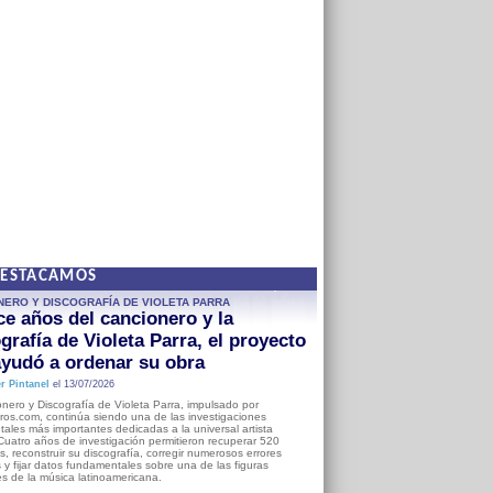
DESTACAMOS
NERO Y DISCOGRAFÍA DE VIOLETA PARRA
e años del cancionero y la
grafía de Violeta Parra, el proyecto
yudó a ordenar su obra
r Pintanel
el 13/07/2026
nero y Discografía de Violeta Parra, impulsado por
ros.com, continúa siendo una de las investigaciones
ales más importantes dedicadas a la universal artista
Cuatro años de investigación permitieron recuperar 520
, reconstruir su discografía, corregir numerosos errores
s y fijar datos fundamentales sobre una de las figuras
es de la música latinoamericana.