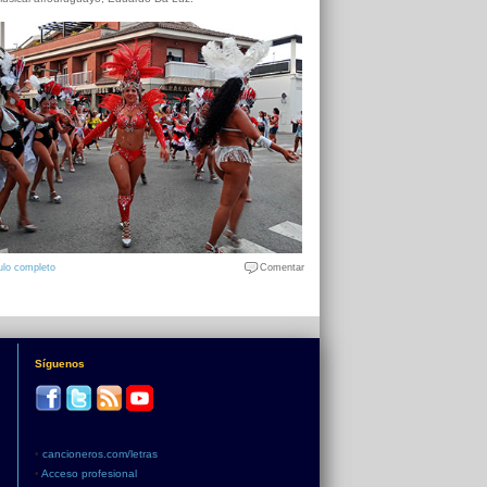
ulo completo
Comentar
Síguenos
•
cancioneros.com/letras
•
Acceso profesional