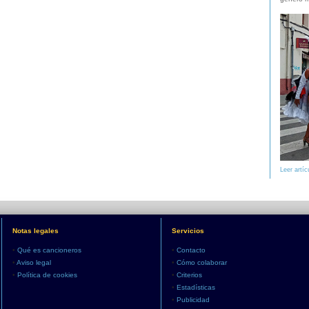
Leer artíc
Notas legales
Servicios
•
Qué es cancioneros
•
Contacto
•
Aviso legal
•
Cómo colaborar
•
Política de cookies
•
Criterios
•
Estadísticas
•
Publicidad