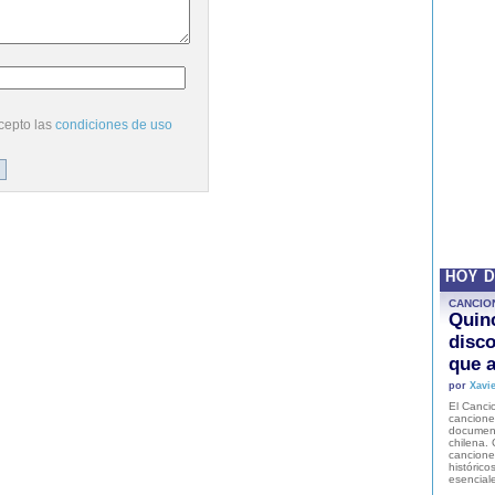
cepto las
condiciones de uso
HOY 
CANCIO
Quinc
disco
que a
por
Xavie
El Cancio
cancione
document
chilena. 
canciones
histórico
esencial