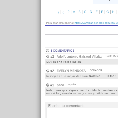
¡
¿
9
A
B
C
D
E
F
G
H
Para citar esta página:
https://www.cancioneros.com/ca/12
3 COMENTARIOS
#3
Adolfo antonio Gairaud Villalta
Costa Rica
Muy buena recopilacion
#2
EVELYN MENDOZA
ECUADOR
lo mejor de lo mejor Joaquin SABINA....LO MAX
#1
paco
españa
hola, creo que alguna vez he oido la cancion de 
es asi haganmelo saber y si es posible me como 
Escribe tu comentario