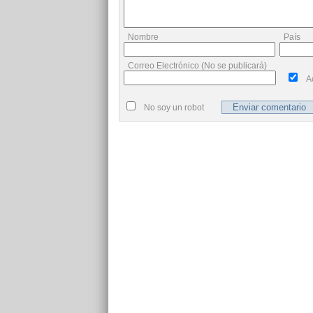
Nombre
País
Correo Electrónico (No se publicará)
A
No soy un robot