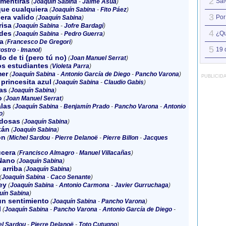
2
 mentiras
Sál
(
Joaquín Sabina
-
Jaime Asúa
)
ue cualquiera
(
Joaquín Sabina
-
Fito Páez
)
3
era valido
Por
(
Joaquín Sabina
)
risa
(
Joaquín Sabina
-
Jofre Bardagí
)
4
rdes
¿Qu
(
Joaquín Sabina
-
Pedro Guerra
)
a
(
Francesco De Gregori
)
5
19 
ostro
-
Imanol
)
o de ti (pero tú no)
(
Joan Manuel Serrat
)
os estudiantes
(
Violeta Parra
)
mer
(
Joaquín Sabina
-
Antonio García de Diego
-
Pancho Varona
)
PUBLICID
 princesita azul
(
Joaquín Sabina
-
Claudio Gabis
)
as
(
Joaquín Sabina
)
o
(
Joan Manuel Serrat
)
las
(
Joaquín Sabina
-
Benjamín Prado
-
Pancho Varona
-
Antonio
o
)
adosas
(
Joaquín Sabina
)
tán
(
Joaquín Sabina
)
ón
(
Michel Sardou
-
Pierre Delanoë
-
Pierre Billon
-
Jacques
ucera
(
Francisco Almagro
-
Manuel Villacañas
)
 Nano
(
Joaquín Sabina
)
 arriba
(
Joaquín Sabina
)
(
Joaquín Sabina
-
Caco Senante
)
ey
(
Joaquín Sabina
-
Antonio Carmona
-
Javier Gurruchaga
)
uín Sabina
)
un sentimiento
(
Joaquín Sabina
-
Pancho Varona
)
l
(
Joaquín Sabina
-
Pancho Varona
-
Antonio García de Diego
-
el Sardou
-
Pierre Delanoë
-
Toto Cutugno
)