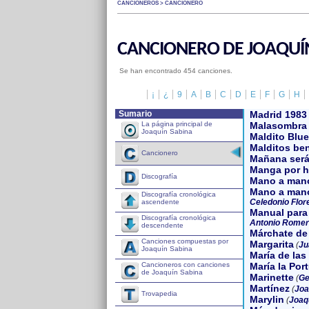
CANCIONEROS > CANCIONERO
CANCIONERO DE JOAQUÍ
Se han encontrado 454 canciones.
¡
¿
9
A
B
C
D
E
F
G
H
Sumario
Madrid 1983
La página principal de
Malasombra
Joaquín Sabina
Maldito Blu
Malditos be
Cancionero
Mañana será 
Manga por 
Discografía
Mano a man
Mano a mano
Discografía cronológica
Celedonio Flor
ascendente
Manual para 
Discografía cronológica
Antonio Romer
descendente
Márchate de
Canciones compuestas por
Margarita
(
Ju
Joaquín Sabina
María de las
Cancioneros con canciones
María la Por
de Joaquín Sabina
Marinette
(
Ge
Martínez
(
Joa
Trovapedia
Marylin
(
Joaq