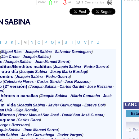
PUBLICID
Vota:
+
11
-
4
3 Comentarios
N SABINA
I
J
K
L
M
N
O
P
Q
R
S
T
U
V
Y
Z
(
Miguel Ríos
-
Joaquín Sabina
-
Salvador Domínguez
)
(
Jim Croce
-
Joaquín Sabina
)
es
(
Joaquín Sabina
-
Joan Manuel Serrat
)
nditos/Benditos malditos
(
Joaquín Sabina
-
Pedro Guerra
)
otro día
(
Joaquín Sabina
-
Josep Maria Bardagí
)
hombro
(
Joaquín Sabina
-
Pedro Guerra
)
o
(
Celedonio Flores
-
Carlos Gardel
-
José Razzano
)
 (2ª versión)
(
Joaquín Sabina
-
Carlos Gardel
-
José Razzano
-
es
)
héroes o canallas
(
Joaquín Sabina
-
Hilario Camacho
-
José
o
)
 mi vida
CANC
(
Joaquín Sabina
-
Javier Gurruchaga
-
Esteve Coll
)
an Uría
-
Olga Román
)
Est
 Mareas
(
Víctor Manuel San José
-
David San José Cuesta
)
tuguesa
(
Carlos Cano
)
orges Brassens
)
1
Pec
quín Sabina
-
Joan Manuel Serrat
)
uín Sabina
-
Javier Gurruchaga
-
Javier Vargas
)