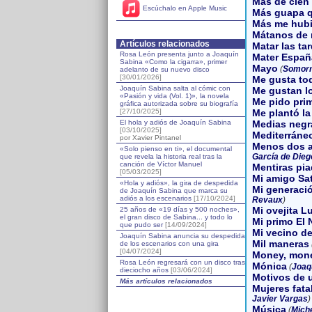
Más de cien
Escúchalo en Apple Music
Más guapa q
Más me hubi
Mátanos de 
Artículos relacionados
Matar las ta
Rosa León presenta junto a Joaquín
Mater Españ
Sabina «Como la cigarra», primer
Mayo
(
Somorr
adelanto de su nuevo disco
[30/01/2026]
Me gusta tod
Joaquín Sabina salta al cómic con
Me gustan l
«Pasión y vida (Vol. 1)», la novela
Me pido pri
gráfica autorizada sobre su biografía
[27/10/2025]
Me plantó la
El hola y adiós de Joaquín Sabina
Medias negr
[03/10/2025]
Mediterráne
por Xavier Pintanel
Menos dos a
«Solo pienso en ti», el documental
García de Dieg
que revela la historia real tras la
canción de Víctor Manuel
Mentiras pi
[05/03/2025]
Mi amigo Sa
«Hola y adiós», la gira de despedida
Mi generaci
de Joaquín Sabina que marca su
adiós a los escenarios
[17/10/2024]
Revaux
)
Mi ovejita L
25 años de «19 días y 500 noches»,
el gran disco de Sabina... y todo lo
Mi primo El
que pudo ser
[14/09/2024]
Mi vecino de
Joaquín Sabina anuncia su despedida
Mil maneras
de los escenarios con una gira
[04/07/2024]
Money, mon
Rosa León regresará con un disco tras
Mónica
(
Joaq
dieciocho años
[03/06/2024]
Motivos de 
Más artículos relacionados
Mujeres fata
Javier Vargas
)
Música
(
Mich