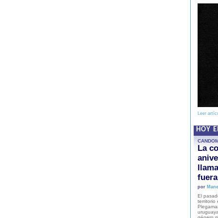
Leer artíc
HOY 
CANDO
La co
anive
llam
fuer
por
Mane
El pasad
territori
Plegaman
uruguaya
género m