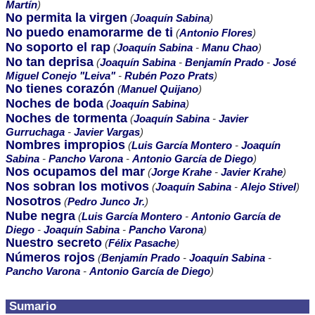
Martín
)
No permita la virgen
(
Joaquín Sabina
)
No puedo enamorarme de ti
(
Antonio Flores
)
No soporto el rap
(
Joaquín Sabina
-
Manu Chao
)
No tan deprisa
(
Joaquín Sabina
-
Benjamín Prado
-
José
Miguel Conejo "Leiva"
-
Rubén Pozo Prats
)
No tienes corazón
(
Manuel Quijano
)
Noches de boda
(
Joaquín Sabina
)
Noches de tormenta
(
Joaquín Sabina
-
Javier
Gurruchaga
-
Javier Vargas
)
Nombres impropios
(
Luis García Montero
-
Joaquín
Sabina
-
Pancho Varona
-
Antonio García de Diego
)
Nos ocupamos del mar
(
Jorge Krahe
-
Javier Krahe
)
Nos sobran los motivos
(
Joaquín Sabina
-
Alejo Stivel
)
Nosotros
(
Pedro Junco Jr.
)
Nube negra
(
Luis García Montero
-
Antonio García de
Diego
-
Joaquín Sabina
-
Pancho Varona
)
Nuestro secreto
(
Félix Pasache
)
Números rojos
(
Benjamín Prado
-
Joaquín Sabina
-
Pancho Varona
-
Antonio García de Diego
)
Sumario