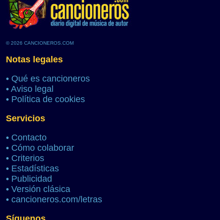
© 2026 CANCIONEROS.COM
Notas legales
•
Qué es cancioneros
•
Aviso legal
•
Política de cookies
Servicios
•
Contacto
•
Cómo colaborar
•
Criterios
•
Estadísticas
•
Publicidad
•
Versión clásica
•
cancioneros.com/letras
Síguenos