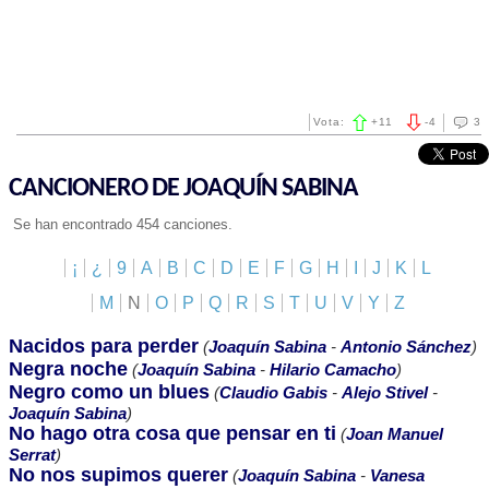
Vota:
+
11
-
4
3
CANCIONERO DE JOAQUÍN SABINA
Se han encontrado 454 canciones.
¡
¿
9
A
B
C
D
E
F
G
H
I
J
K
L
M
N
O
P
Q
R
S
T
U
V
Y
Z
Nacidos para perder
(
Joaquín Sabina
-
Antonio Sánchez
)
Negra noche
(
Joaquín Sabina
-
Hilario Camacho
)
Negro como un blues
(
Claudio Gabis
-
Alejo Stivel
-
Joaquín Sabina
)
No hago otra cosa que pensar en ti
(
Joan Manuel
Serrat
)
No nos supimos querer
(
Joaquín Sabina
-
Vanesa