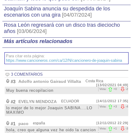
Joaquín Sabina anuncia su despedida de los
escenarios con una gira
[04/07/2024]
Rosa León regresará con un disco tras dieciocho
años
[03/06/2024]
Más artículos relacionados
Para citar esta página:
https://www.cancioneros.com/ca/12/N/cancionero-de-joaquin-sabina
3 COMENTARIOS
#3
Adolfo antonio Gairaud Villalta
Costa Rica
[13/02/2021 04:49]
Vota:
+
0
-
2
Muy buena recopilacion
#2
EVELYN MENDOZA
ECUADOR
[14/11/2012 17:35]
Vota:
+
3
-
4
lo mejor de lo mejor Joaquin SABINA....LO
MAXIMO
#1
paco
españa
[12/11/2012 22:29]
Vota:
+
1
-
3
hola, creo que alguna vez he oido la cancion