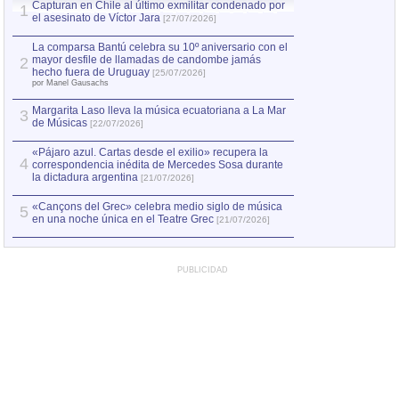
Capturan en Chile al último exmilitar condenado por
La comparsa Bantú
1
el asesinato de Víctor Jara
mayor desfile de
1
[27/07/2026]
hecho fuera de U
por Manel Gausachs
La comparsa Bantú celebra su 10º aniversario con el
mayor desfile de llamadas de candombe jamás
2
Capturan en Chile
2
hecho fuera de Uruguay
[25/07/2026]
el asesinato de Ví
por Manel Gausachs
Margarita Laso lleva la música ecuatoriana a La Mar
3
de Músicas
[22/07/2026]
«Pájaro azul. Cartas desde el exilio» recupera la
4
correspondencia inédita de Mercedes Sosa durante
la dictadura argentina
[21/07/2026]
«Cançons del Grec» celebra medio siglo de música
5
en una noche única en el Teatre Grec
[21/07/2026]
PUBLICIDAD