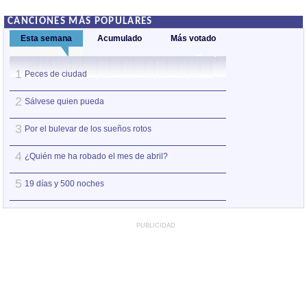
CANCIONES MÁS POPULARES
Esta semana
Acumulado
Más votado
1
1
Peces de ciudad
Nos sobran los m
2
2
Sálvese quien pueda
Así estoy yo sin ti
3
3
Por el bulevar de los sueños rotos
A la orilla de la 
4
4
¿Quién me ha robado el mes de abril?
Amo el amor de l
5
5
19 días y 500 noches
Otro jueves coba
PUBLICIDAD