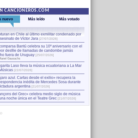
EN CANCIONEROS.COM
s nuevo
Más leído
Más votado
turan en Chile al último exmilitar condenado por
La comparsa Bantú celebra s
asesinato de Víctor Jara
mayor desfile de llamadas
1
[27/07/2026]
hecho fuera de Uruguay
[25
comparsa Bantú celebra su 10º aniversario con el
por Manel Gausachs
or desfile de llamadas de candombe jamás
Capturan en Chile al último
2
ho fuera de Uruguay
[25/07/2026]
el asesinato de Víctor Jara
[
Manel Gausachs
garita Laso lleva la música ecuatoriana a La Mar
Músicas
[22/07/2026]
jaro azul. Cartas desde el exilio» recupera la
respondencia inédita de Mercedes Sosa durante
dictadura argentina
[21/07/2026]
nçons del Grec» celebra medio siglo de música
una noche única en el Teatre Grec
[21/07/2026]
AD