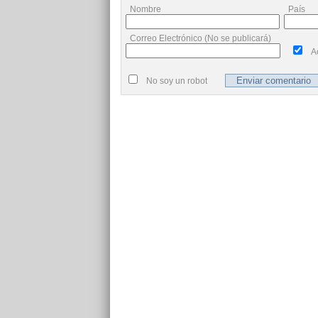
Nombre
País
Correo Electrónico (No se publicará)
A
No soy un robot