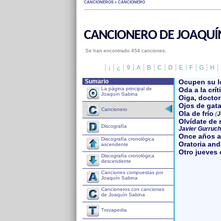
CANCIONEROS > CANCIONERO
CANCIONERO DE JOAQUÍ
Se han encontrado 454 canciones.
¡
¿
9
A
B
C
D
E
F
G
H
Sumario
Ocupen su l
La página principal de
Oda a la crít
Joaquín Sabina
Oiga, doctor
Ojos de gat
Cancionero
Ola de frío
(
J
Olvídate de 
Discografía
Javier Gurruc
Once años a
Discografía cronológica
Oratoria and
ascendente
Otro jueves
Discografía cronológica
descendente
Canciones compuestas por
Joaquín Sabina
Cancioneros con canciones
de Joaquín Sabina
Trovapedia