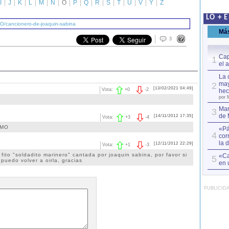
I
J
K
L
M
N
O
P
Q
R
S
T
U
V
Y
Z
LO + 
/O/cancionero-de-joaquin-sabina
Má
3
Cap
1
el 
La 
may
2
[13/02/2021 04:49]
Vota:
+
0
-
2
hec
por 
Mar
3
de 
[14/11/2012 17:35]
Vota:
+
3
-
4
IMO
«Pá
4
cor
la 
[12/11/2012 22:29]
Vota:
+
1
-
3
fito "soldadito marinero" cantada por joaquin sabina, por favor si
«Ca
5
puedo volver a oirla, gracias
en 
PUBLICID