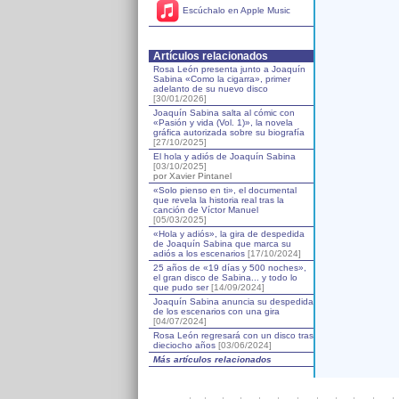
Escúchalo en Apple Music
Artículos relacionados
Rosa León presenta junto a Joaquín
Sabina «Como la cigarra», primer
adelanto de su nuevo disco
[30/01/2026]
Joaquín Sabina salta al cómic con
«Pasión y vida (Vol. 1)», la novela
gráfica autorizada sobre su biografía
[27/10/2025]
El hola y adiós de Joaquín Sabina
[03/10/2025]
por Xavier Pintanel
«Solo pienso en ti», el documental
que revela la historia real tras la
canción de Víctor Manuel
[05/03/2025]
«Hola y adiós», la gira de despedida
de Joaquín Sabina que marca su
adiós a los escenarios
[17/10/2024]
25 años de «19 días y 500 noches»,
el gran disco de Sabina... y todo lo
que pudo ser
[14/09/2024]
Joaquín Sabina anuncia su despedida
de los escenarios con una gira
[04/07/2024]
Rosa León regresará con un disco tras
dieciocho años
[03/06/2024]
Más artículos relacionados