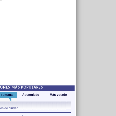
AD
IONES MÁS POPULARES
a semana
Acumulado
Más votado
1
es de ciudad
Nos sobran los motivos