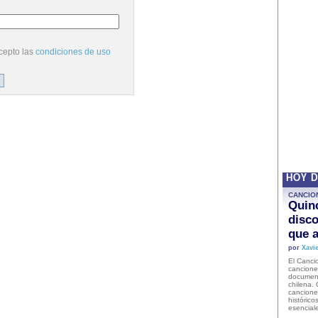
cepto las
condiciones de uso
HOY 
CANCIO
Quinc
disco
que a
por
Xavie
El Cancio
cancione
document
chilena. 
canciones
histórico
esencial