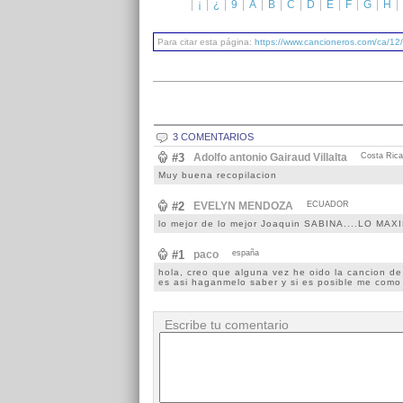
¡
¿
9
A
B
C
D
E
F
G
H
Para citar esta página:
https://www.cancioneros.com/ca/12
3 COMENTARIOS
#3
Adolfo antonio Gairaud Villalta
Costa Rica
Muy buena recopilacion
#2
EVELYN MENDOZA
ECUADOR
lo mejor de lo mejor Joaquin SABINA....LO MAX
#1
paco
españa
hola, creo que alguna vez he oido la cancion de 
es asi haganmelo saber y si es posible me como 
Escribe tu comentario