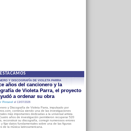
DESTACAMOS
NERO Y DISCOGRAFÍA DE VIOLETA PARRA
e años del cancionero y la
grafía de Violeta Parra, el proyecto
yudó a ordenar su obra
r Pintanel
el 13/07/2026
nero y Discografía de Violeta Parra, impulsado por
ros.com, continúa siendo una de las investigaciones
ales más importantes dedicadas a la universal artista
Cuatro años de investigación permitieron recuperar 520
, reconstruir su discografía, corregir numerosos errores
s y fijar datos fundamentales sobre una de las figuras
es de la música latinoamericana.