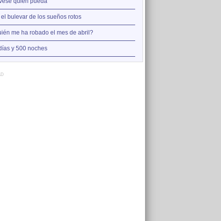
2
vese quien pueda
Así estoy yo sin ti
3
 el bulevar de los sueños rotos
A la orilla de la chimenea
4
ién me ha robado el mes de abril?
Amo el amor de los mariner
5
días y 500 noches
Otro jueves cobarde
AD