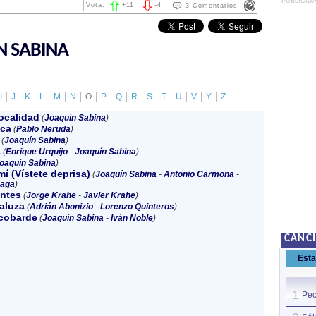
PUBLICID
Vota:
+
11
-
4
3 Comentarios
N SABINA
I
J
K
L
M
N
O
P
Q
R
S
T
U
V
Y
Z
ocalidad
(
Joaquín Sabina
)
ica
(
Pablo Neruda
)
(
Joaquín Sabina
)
a
(
Enrique Urquijo
-
Joaquín Sabina
)
oaquín Sabina
)
mí (Vístete deprisa)
(
Joaquín Sabina
-
Antonio Carmona
-
haga
)
ntes
(
Jorge Krahe
-
Javier Krahe
)
aluza
(
Adrián Abonizio
-
Lorenzo Quinteros
)
 cobarde
(
Joaquín Sabina
-
Iván Noble
)
CANC
Est
1
Pec