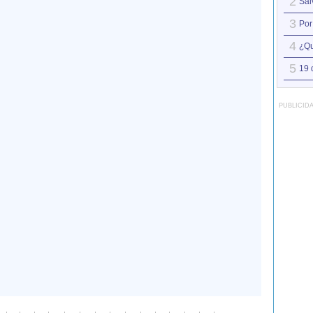
2
Sál
3
Por
4
¿Qu
5
19 
PUBLICID