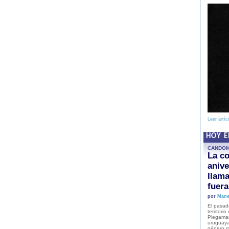
Leer artíc
HOY 
CANDO
La co
anive
llam
fuer
por
Mane
El pasad
territori
Plegaman
uruguaya
género m