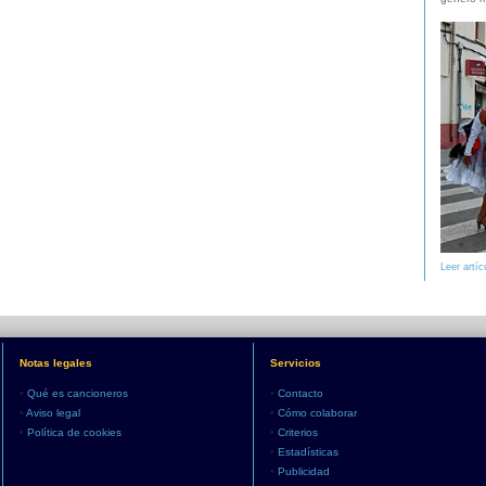
Leer artíc
Notas legales
Servicios
•
Qué es cancioneros
•
Contacto
•
Aviso legal
•
Cómo colaborar
•
Política de cookies
•
Criterios
•
Estadísticas
•
Publicidad