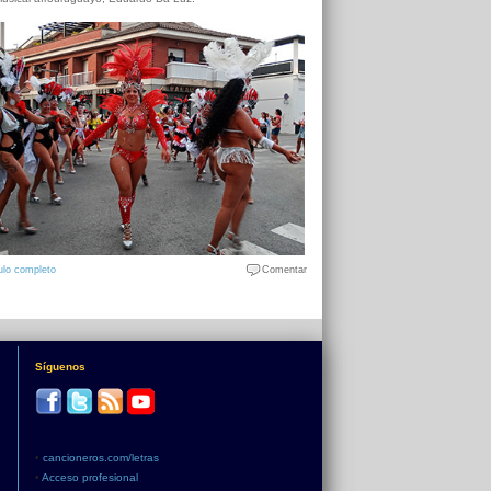
ulo completo
Comentar
Síguenos
•
cancioneros.com/letras
•
Acceso profesional