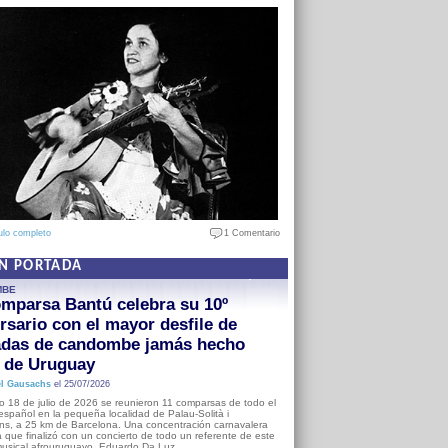
ulo completo
1 Comentario
EN PORTADA
MBE
mparsa Bantú celebra su 10º
rsario con el mayor desfile de
adas de candombe jamás hecho
a de Uruguay
l Gausachs
el 25/07/2026
o 18 de julio de 2026 se reunieron 11 comparsas de todo el
o español en la pequeña localidad de Palau-Solità i
s, a 25 km de Barcelona. Una concentración carnavalera
 que finalizó con un concierto de todo un referente de este
usical afrouruguayo, Eduardo Da Luz.