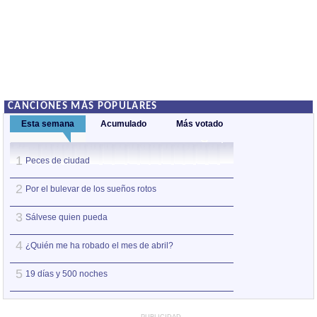
CANCIONES MÁS POPULARES
Esta semana
Acumulado
Más votado
1
1
Peces de ciudad
Nos sobran los m
2
2
Por el bulevar de los sueños rotos
Así estoy yo sin ti
3
3
Sálvese quien pueda
A la orilla de la 
4
4
¿Quién me ha robado el mes de abril?
Amo el amor de l
5
5
19 días y 500 noches
Otro jueves coba