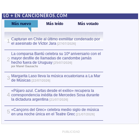
LO + EN CANCIONEROS.COM
Más nuevo
Más leído
Más votado
Capturan en Chile al último exmilitar condenado por
La comparsa Bantú
1
el asesinato de Víctor Jara
mayor desfile de
1
[27/07/2026]
hecho fuera de U
por Manel Gausachs
La comparsa Bantú celebra su 10º aniversario con el
mayor desfile de llamadas de candombe jamás
2
Capturan en Chile
2
hecho fuera de Uruguay
[25/07/2026]
el asesinato de Ví
por Manel Gausachs
Margarita Laso lleva la música ecuatoriana a La Mar
3
de Músicas
[22/07/2026]
«Pájaro azul. Cartas desde el exilio» recupera la
4
correspondencia inédita de Mercedes Sosa durante
la dictadura argentina
[21/07/2026]
«Cançons del Grec» celebra medio siglo de música
5
en una noche única en el Teatre Grec
[21/07/2026]
PUBLICIDAD