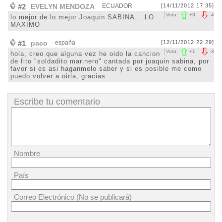
#2
EVELYN MENDOZA
ECUADOR
[14/11/2012 17:35]
Vota:
+
3
-
4
lo mejor de lo mejor Joaquin SABINA....LO
MAXIMO
#1
paco
españa
[12/11/2012 22:29]
Vota:
+
1
-
3
hola, creo que alguna vez he oido la cancion
de fito "soldadito marinero" cantada por joaquin sabina, por
favor si es asi haganmelo saber y si es posible me como
puedo volver a oirla, gracias
Escribe tu comentario
Nombre
País
Correo Electrónico (No se publicará)