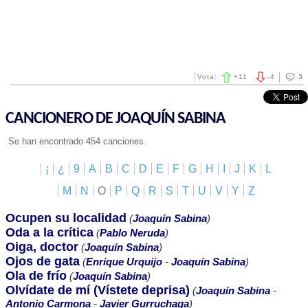
Vota:
+
11
-
4
3
CANCIONERO DE JOAQUÍN SABINA
Se han encontrado 454 canciones.
¡
¿
9
A
B
C
D
E
F
G
H
I
J
K
L
M
N
O
P
Q
R
S
T
U
V
Y
Z
Ocupen su localidad
(
Joaquín Sabina
)
Oda a la crítica
(
Pablo Neruda
)
Oiga, doctor
(
Joaquín Sabina
)
Ojos de gata
(
Enrique Urquijo
-
Joaquín Sabina
)
Ola de frío
(
Joaquín Sabina
)
Olvídate de mí (Vístete deprisa)
(
Joaquín Sabina
-
Antonio Carmona
-
Javier Gurruchaga
)