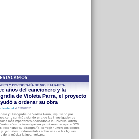
DESTACAMOS
NERO Y DISCOGRAFÍA DE VIOLETA PARRA
e años del cancionero y la
grafía de Violeta Parra, el proyecto
yudó a ordenar su obra
r Pintanel
el 13/07/2026
nero y Discografía de Violeta Parra, impulsado por
ros.com, continúa siendo una de las investigaciones
ales más importantes dedicadas a la universal artista
Cuatro años de investigación permitieron recuperar 520
, reconstruir su discografía, corregir numerosos errores
s y fijar datos fundamentales sobre una de las figuras
es de la música latinoamericana.