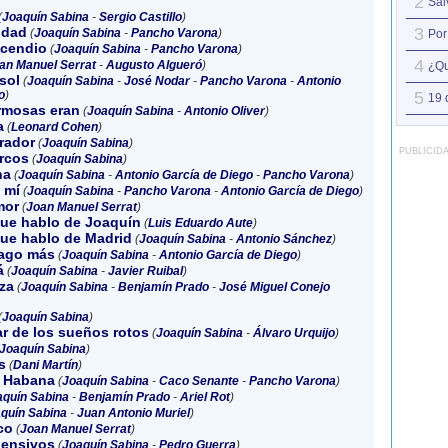
2
Sál
(
Joaquín Sabina
-
Sergio Castillo
)
udad
3
(
Joaquín Sabina
-
Pancho Varona
)
Por
ncendio
(
Joaquín Sabina
-
Pancho Varona
)
4
an Manuel Serrat
-
Augusto Algueró
)
¿Qu
sol
(
Joaquín Sabina
-
José Nodar
-
Pancho Varona
-
Antonio
o
)
5
19 
rmosas eran
(
Joaquín Sabina
-
Antonio Oliver
)
a
(
Leonard Cohen
)
erador
(
Joaquín Sabina
)
PUBLICID
rcos
(
Joaquín Sabina
)
na
(
Joaquín Sabina
-
Antonio García de Diego
-
Pancho Varona
)
 mí
(
Joaquín Sabina
-
Pancho Varona
-
Antonio García de Diego
)
mor
(
Joan Manuel Serrat
)
e hablo de Joaquín
(
Luis Eduardo Aute
)
e hablo de Madrid
(
Joaquín Sabina
-
Antonio Sánchez
)
ago más
(
Joaquín Sabina
-
Antonio García de Diego
)
á
(
Joaquín Sabina
-
Javier Ruibal
)
za
(
Joaquín Sabina
-
Benjamín Prado
-
José Miguel Conejo
(
Joaquín Sabina
)
ar de los sueños rotos
(
Joaquín Sabina
-
Álvaro Urquijo
)
Joaquín Sabina
)
s
(
Dani Martín
)
a Habana
(
Joaquín Sabina
-
Caco Senante
-
Pancho Varona
)
aquín Sabina
-
Benjamín Prado
-
Ariel Rot
)
quín Sabina
-
Juan Antonio Muriel
)
co
(
Joan Manuel Serrat
)
ensivos
(
Joaquín Sabina
-
Pedro Guerra
)