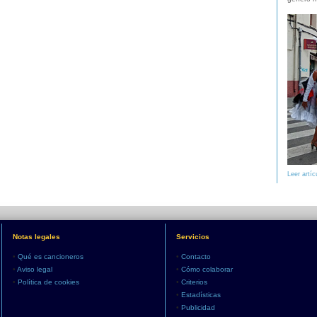
Leer artíc
Notas legales
Servicios
•
Qué es cancioneros
•
Contacto
•
Aviso legal
•
Cómo colaborar
•
Política de cookies
•
Criterios
•
Estadísticas
•
Publicidad