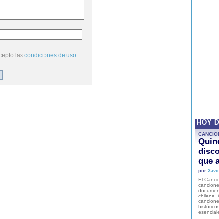
cepto las
condiciones de uso
HOY 
CANCIO
Quinc
disco
que a
por
Xavie
El Cancio
cancione
document
chilena. 
canciones
histórico
esencial