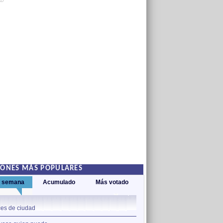
AD
IONES MÁS POPULARES
a semana
Acumulado
Más votado
1
es de ciudad
Nos sobran los motivos