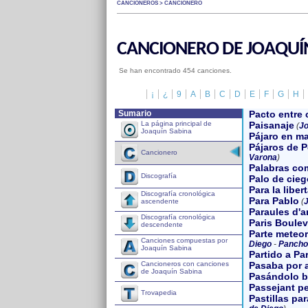
CANCIONEROS > CANCIONERO
CANCIONERO DE JOAQUÍ
Se han encontrado 454 canciones.
¡
¿
9
A
B
C
D
E
F
G
H
Sumario
Pacto entre 
La página principal de
Paisanaje
(
Jo
Joaquín Sabina
Pájaro en m
Pájaros de P
Cancionero
Varona
)
Palabras co
Discografía
Palo de cieg
Para la liber
Discografía cronológica
Para Pablo
(
J
ascendente
Paraules d'
Discografía cronológica
Paris Boulev
descendente
Parte meteo
Canciones compuestas por
Diego
-
Pancho
Joaquín Sabina
Partido a Pa
Cancioneros con canciones
Pasaba por 
de Joaquín Sabina
Pasándolo b
Passejant p
Trovapedia
Pastillas pa