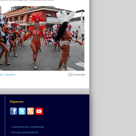
ulo completo
Comentar
Síguenos
•
cancioneros.com/letras
•
Acceso profesional