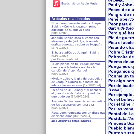
de Diego
)
Escúchalo en Apple Music
Paul y John
Peces de ci
Peligro de i
Artículos relacionados
Penélope
(
Jo
Rosa León presenta junto a Joaquín
Peor para el 
Sabina «Como la cigarra», primer
García de Dieg
adelanto de su nuevo disco
Pero qué he
[30/01/2026]
Pie de guerr
Joaquín Sabina salta al cómic con
«Pasión y vida (Vol. 1)», la novela
Pisa el acel
gráfica autorizada sobre su biografía
Pisando cha
[27/10/2025]
Pobre Cristi
El hola y adiós de Joaquín Sabina
[03/10/2025]
Pobrecita de
por Xavier Pintanel
Poema de a
«Solo pienso en ti», el documental
Pongamos qu
que revela la historia real tras la
canción de Víctor Manuel
Pongamos qu
[05/03/2025]
Ponme un tr
«Hola y adiós», la gira de despedida
Por algo ser
de Joaquín Sabina que marca su
Por delicade
adiós a los escenarios
[17/10/2024]
"Leiva"
)
25 años de «19 días y 500 noches»,
el gran disco de Sabina... y todo lo
Por ejemplo
que pudo ser
[14/09/2024]
Por el bulev
Joaquín Sabina anuncia su despedida
Por el túnel
(
de los escenarios con una gira
[04/07/2024]
Por las vena
Rosa León regresará con un disco tras
Postal de L
dieciocho años
[03/06/2024]
Postdata
(
Jo
Más artículos relacionados
Princesa
(
Joa
Pueblo blan
Puntos susp