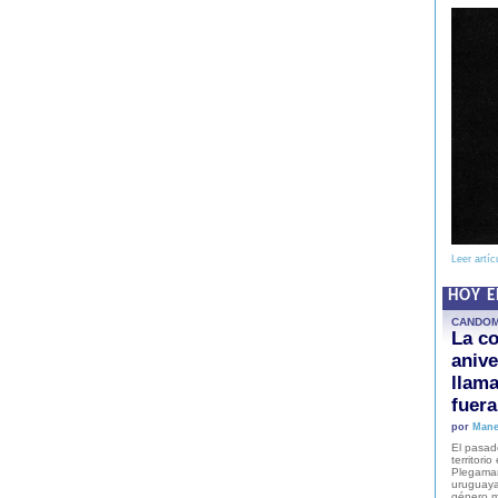
Leer artíc
HOY 
CANDO
La co
anive
llam
fuer
por
Mane
El pasad
territori
Plegaman
uruguaya
género m