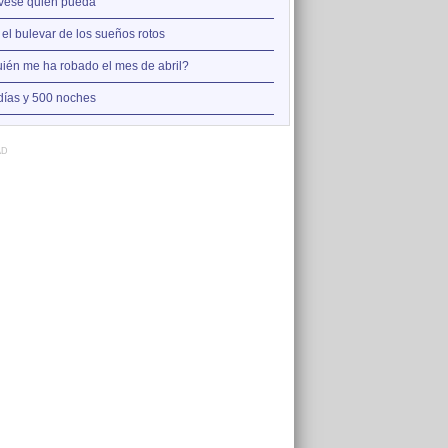
2
vese quien pueda
Así estoy yo sin ti
3
 el bulevar de los sueños rotos
A la orilla de la chimenea
4
ién me ha robado el mes de abril?
Amo el amor de los mariner
5
días y 500 noches
Otro jueves cobarde
AD