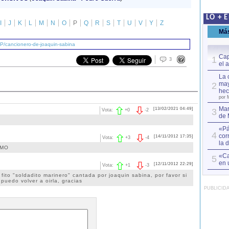
LO + 
I
J
K
L
M
N
O
P
Q
R
S
T
U
V
Y
Z
Má
/P/cancionero-de-joaquin-sabina
Cap
1
3
el 
La 
may
2
hec
por 
Mar
[13/02/2021 04:49]
3
Vota:
+
0
-
2
de 
«Pá
4
cor
[14/11/2012 17:35]
Vota:
+
3
-
4
la 
IMO
«Ca
5
en 
[12/11/2012 22:29]
Vota:
+
1
-
3
fito "soldadito marinero" cantada por joaquin sabina, por favor si
puedo volver a oirla, gracias
PUBLICID