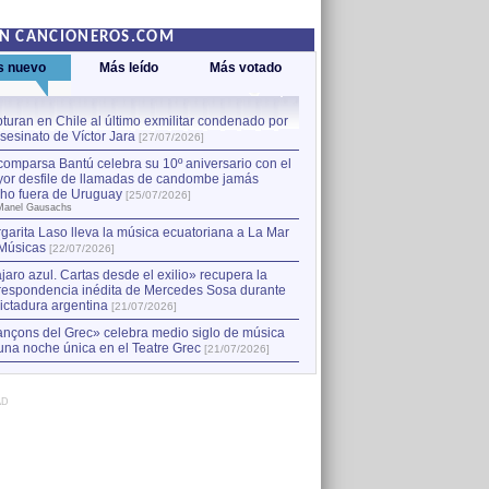
EN CANCIONEROS.COM
s nuevo
Más leído
Más votado
turan en Chile al último exmilitar condenado por
La comparsa Bantú celebra s
asesinato de Víctor Jara
mayor desfile de llamadas
1
[27/07/2026]
hecho fuera de Uruguay
[25
comparsa Bantú celebra su 10º aniversario con el
por Manel Gausachs
or desfile de llamadas de candombe jamás
Capturan en Chile al último
2
ho fuera de Uruguay
[25/07/2026]
el asesinato de Víctor Jara
[
Manel Gausachs
garita Laso lleva la música ecuatoriana a La Mar
Músicas
[22/07/2026]
jaro azul. Cartas desde el exilio» recupera la
respondencia inédita de Mercedes Sosa durante
dictadura argentina
[21/07/2026]
nçons del Grec» celebra medio siglo de música
una noche única en el Teatre Grec
[21/07/2026]
AD