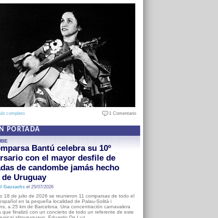
ulo completo
1 Comentario
EN PORTADA
MBE
mparsa Bantú celebra su 10º
rsario con el mayor desfile de
adas de candombe jamás hecho
a de Uruguay
l Gausachs
el 25/07/2026
o 18 de julio de 2026 se reunieron 11 comparsas de todo el
o español en la pequeña localidad de Palau-Solità i
s, a 25 km de Barcelona. Una concentración carnavalera
 que finalizó con un concierto de todo un referente de este
usical afrouruguayo, Eduardo Da Luz.