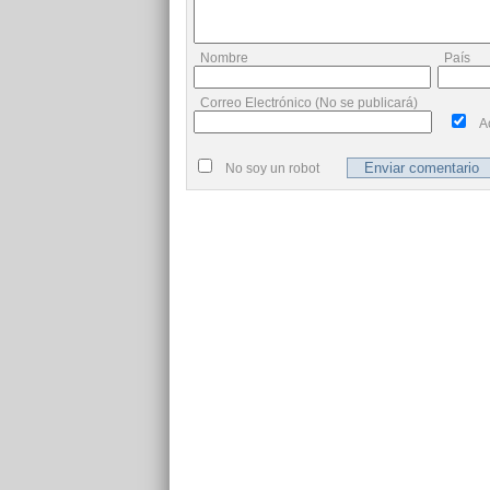
Nombre
País
Correo Electrónico (No se publicará)
A
No soy un robot