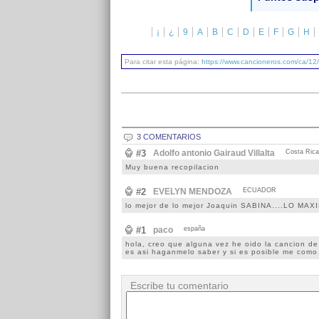
¡
¿
9
A
B
C
D
E
F
G
H
Para citar esta página:
https://www.cancioneros.com/ca/12
3 COMENTARIOS
#3
Adolfo antonio Gairaud Villalta
Costa Rica
Muy buena recopilacion
#2
EVELYN MENDOZA
ECUADOR
lo mejor de lo mejor Joaquin SABINA....LO MAX
#1
paco
españa
hola, creo que alguna vez he oido la cancion de 
es asi haganmelo saber y si es posible me como 
Escribe tu comentario