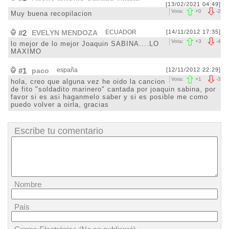
[13/02/2021 04:49]
Vota:
+
0
-
2
Muy buena recopilacion
#2
EVELYN MENDOZA
ECUADOR
[14/11/2012 17:35]
Vota:
+
3
-
4
lo mejor de lo mejor Joaquin SABINA....LO
MAXIMO
#1
paco
españa
[12/11/2012 22:29]
Vota:
+
1
-
3
hola, creo que alguna vez he oido la cancion
de fito "soldadito marinero" cantada por joaquin sabina, por
favor si es asi haganmelo saber y si es posible me como
puedo volver a oirla, gracias
Escribe tu comentario
Nombre
País