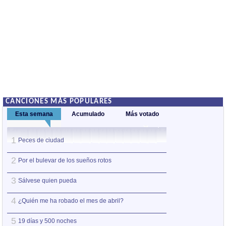
CANCIONES MÁS POPULARES
Esta semana
Acumulado
Más votado
1
1
Peces de ciudad
Nos sobran los m
2
2
Por el bulevar de los sueños rotos
Así estoy yo sin ti
3
3
Sálvese quien pueda
A la orilla de la 
4
4
¿Quién me ha robado el mes de abril?
Amo el amor de l
5
5
19 días y 500 noches
Otro jueves coba