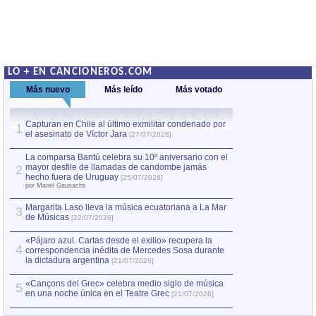
LO + EN CANCIONEROS.COM
Más nuevo
Más leído
Más votado
Capturan en Chile al último exmilitar condenado por
La comparsa Bantú
1
el asesinato de Víctor Jara
mayor desfile de
1
[27/07/2026]
hecho fuera de U
por Manel Gausachs
La comparsa Bantú celebra su 10º aniversario con el
mayor desfile de llamadas de candombe jamás
2
Capturan en Chile
2
hecho fuera de Uruguay
[25/07/2026]
el asesinato de Ví
por Manel Gausachs
Margarita Laso lleva la música ecuatoriana a La Mar
3
de Músicas
[22/07/2026]
«Pájaro azul. Cartas desde el exilio» recupera la
4
correspondencia inédita de Mercedes Sosa durante
la dictadura argentina
[21/07/2026]
«Cançons del Grec» celebra medio siglo de música
5
en una noche única en el Teatre Grec
[21/07/2026]