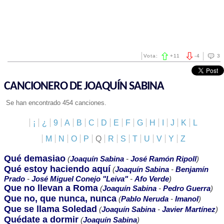
Vota:
+
11
-
4
3
CANCIONERO DE JOAQUÍN SABINA
Se han encontrado 454 canciones.
¡
¿
9
A
B
C
D
E
F
G
H
I
J
K
L
M
N
O
P
Q
R
S
T
U
V
Y
Z
Qué demasiao
(
Joaquín Sabina
-
José Ramón Ripoll
)
Qué estoy haciendo aquí
(
Joaquín Sabina
-
Benjamín
Prado
-
José Miguel Conejo "Leiva"
-
Afo Verde
)
Que no llevan a Roma
(
Joaquín Sabina
-
Pedro Guerra
)
Que no, que nunca, nunca
(
Pablo Neruda
-
Imanol
)
Que se llama Soledad
(
Joaquín Sabina
-
Javier Martínez
)
Quédate a dormir
(
Joaquín Sabina
)