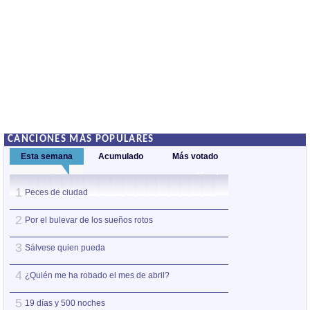
CANCIONES MÁS POPULARES
Esta semana
Acumulado
Más votado
1
1
Peces de ciudad
Nos sobran los m
2
2
Por el bulevar de los sueños rotos
Así estoy yo sin ti
3
3
Sálvese quien pueda
A la orilla de la 
4
4
¿Quién me ha robado el mes de abril?
Amo el amor de l
5
5
19 días y 500 noches
Otro jueves coba