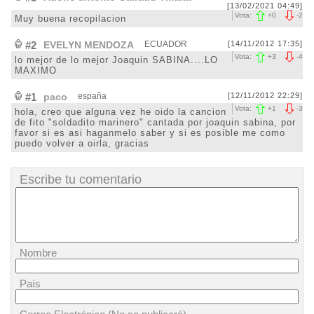
[13/02/2021 04:49]
Vota:
+
0
-
2
Muy buena recopilacion
#2
EVELYN MENDOZA
ECUADOR
[14/11/2012 17:35]
Vota:
+
3
-
4
lo mejor de lo mejor Joaquin SABINA....LO
MAXIMO
#1
paco
españa
[12/11/2012 22:29]
Vota:
+
1
-
3
hola, creo que alguna vez he oido la cancion
de fito "soldadito marinero" cantada por joaquin sabina, por
favor si es asi haganmelo saber y si es posible me como
puedo volver a oirla, gracias
Escribe tu comentario
Nombre
País