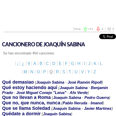
Vota:
+
11
-
4
3
CANCIONERO DE JOAQUÍN SABINA
Se han encontrado 454 canciones.
¡
¿
9
A
B
C
D
E
F
G
H
I
J
K
L
M
N
O
P
Q
R
S
T
U
V
Y
Z
Qué demasiao
(
Joaquín Sabina
-
José Ramón Ripoll
)
Qué estoy haciendo aquí
(
Joaquín Sabina
-
Benjamín
Prado
-
José Miguel Conejo "Leiva"
-
Afo Verde
)
Que no llevan a Roma
(
Joaquín Sabina
-
Pedro Guerra
)
Que no, que nunca, nunca
(
Pablo Neruda
-
Imanol
)
Que se llama Soledad
(
Joaquín Sabina
-
Javier Martínez
)
Quédate a dormir
(
Joaquín Sabina
)