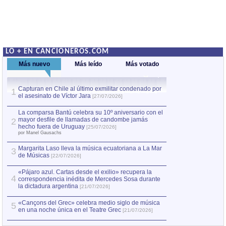
LO + EN CANCIONEROS.COM
Más nuevo
Más leído
Más votado
Capturan en Chile al último exmilitar condenado por
La comparsa Bantú
1
el asesinato de Víctor Jara
mayor desfile de
1
[27/07/2026]
hecho fuera de U
por Manel Gausachs
La comparsa Bantú celebra su 10º aniversario con el
mayor desfile de llamadas de candombe jamás
2
Capturan en Chile
2
hecho fuera de Uruguay
[25/07/2026]
el asesinato de Ví
por Manel Gausachs
Margarita Laso lleva la música ecuatoriana a La Mar
3
de Músicas
[22/07/2026]
«Pájaro azul. Cartas desde el exilio» recupera la
4
correspondencia inédita de Mercedes Sosa durante
la dictadura argentina
[21/07/2026]
«Cançons del Grec» celebra medio siglo de música
5
en una noche única en el Teatre Grec
[21/07/2026]