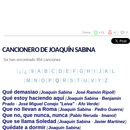
Vota:
+
11
-
4
3
CANCIONERO DE JOAQUÍN SABINA
Se han encontrado 454 canciones.
¡
¿
9
A
B
C
D
E
F
G
H
I
J
K
L
M
N
O
P
Q
R
S
T
U
V
Y
Z
Qué demasiao
(
Joaquín Sabina
-
José Ramón Ripoll
)
Qué estoy haciendo aquí
(
Joaquín Sabina
-
Benjamín
Prado
-
José Miguel Conejo "Leiva"
-
Afo Verde
)
Que no llevan a Roma
(
Joaquín Sabina
-
Pedro Guerra
)
Que no, que nunca, nunca
(
Pablo Neruda
-
Imanol
)
Que se llama Soledad
(
Joaquín Sabina
-
Javier Martínez
)
Quédate a dormir
(
Joaquín Sabina
)