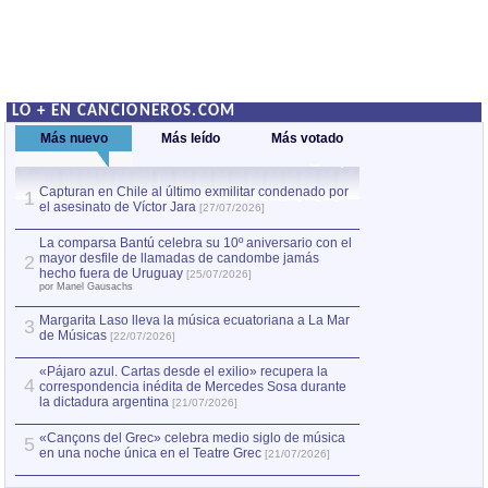
LO + EN CANCIONEROS.COM
Más nuevo
Más leído
Más votado
Capturan en Chile al último exmilitar condenado por
La comparsa Bantú
1
el asesinato de Víctor Jara
mayor desfile de
1
[27/07/2026]
hecho fuera de U
por Manel Gausachs
La comparsa Bantú celebra su 10º aniversario con el
mayor desfile de llamadas de candombe jamás
2
Capturan en Chile
2
hecho fuera de Uruguay
[25/07/2026]
el asesinato de Ví
por Manel Gausachs
Margarita Laso lleva la música ecuatoriana a La Mar
3
de Músicas
[22/07/2026]
«Pájaro azul. Cartas desde el exilio» recupera la
4
correspondencia inédita de Mercedes Sosa durante
la dictadura argentina
[21/07/2026]
«Cançons del Grec» celebra medio siglo de música
5
en una noche única en el Teatre Grec
[21/07/2026]