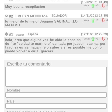
[13/02/2021 04:49]
Vota:
+
0
-
2
Muy buena recopilacion
#2
EVELYN MENDOZA
ECUADOR
[14/11/2012 17:35]
Vota:
+
3
-
4
lo mejor de lo mejor Joaquin SABINA....LO
MAXIMO
#1
paco
españa
[12/11/2012 22:29]
Vota:
+
1
-
3
hola, creo que alguna vez he oido la cancion
de fito "soldadito marinero" cantada por joaquin sabina, por
favor si es asi haganmelo saber y si es posible me como
puedo volver a oirla, gracias
Escribe tu comentario
Nombre
País