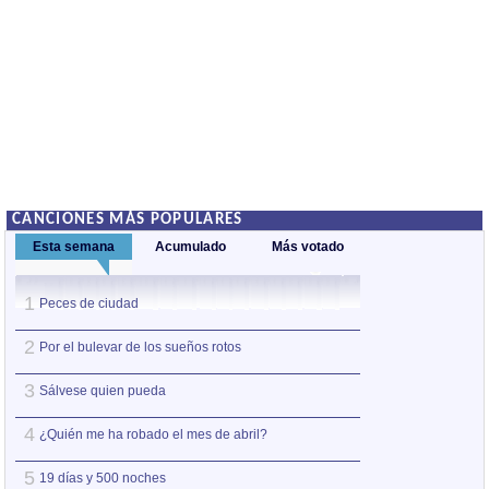
CANCIONES MÁS POPULARES
Esta semana
Acumulado
Más votado
1
1
Peces de ciudad
Nos sobran los m
2
2
Por el bulevar de los sueños rotos
Así estoy yo sin ti
3
3
Sálvese quien pueda
A la orilla de la 
4
4
¿Quién me ha robado el mes de abril?
Amo el amor de l
5
5
19 días y 500 noches
Otro jueves coba