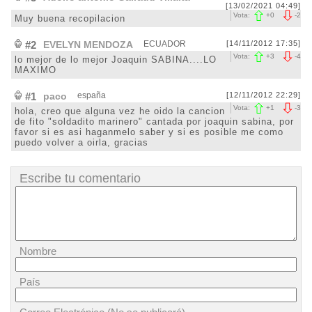
[13/02/2021 04:49]
Vota:
+
0
-
2
Muy buena recopilacion
#2
EVELYN MENDOZA
ECUADOR
[14/11/2012 17:35]
Vota:
+
3
-
4
lo mejor de lo mejor Joaquin SABINA....LO
MAXIMO
#1
paco
españa
[12/11/2012 22:29]
Vota:
+
1
-
3
hola, creo que alguna vez he oido la cancion
de fito "soldadito marinero" cantada por joaquin sabina, por
favor si es asi haganmelo saber y si es posible me como
puedo volver a oirla, gracias
Escribe tu comentario
Nombre
País