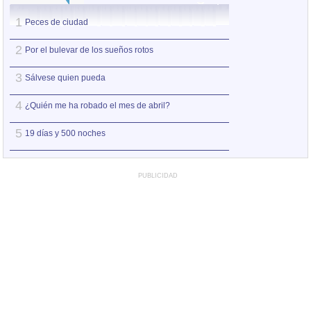
1
1
Peces de ciudad
Nos sobran los m
2
2
Por el bulevar de los sueños rotos
Así estoy yo sin ti
3
3
Sálvese quien pueda
A la orilla de la 
4
4
¿Quién me ha robado el mes de abril?
Amo el amor de l
5
5
19 días y 500 noches
Otro jueves coba
PUBLICIDAD