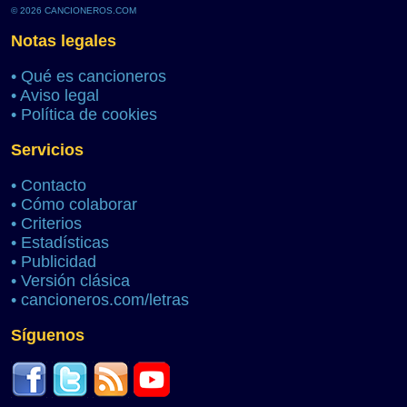
© 2026 CANCIONEROS.COM
Notas legales
•
Qué es cancioneros
•
Aviso legal
•
Política de cookies
Servicios
•
Contacto
•
Cómo colaborar
•
Criterios
•
Estadísticas
•
Publicidad
•
Versión clásica
•
cancioneros.com/letras
Síguenos