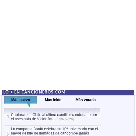
LO + EN CANCIONEROS.COM
Más nuevo
Más leído
Más votado
Capturan en Chile al último exmilitar condenado por
La comparsa Bantú
1
el asesinato de Víctor Jara
mayor desfile de
1
[27/07/2026]
hecho fuera de U
por Manel Gausachs
La comparsa Bantú celebra su 10º aniversario con el
mayor desfile de llamadas de candombe jamás
2