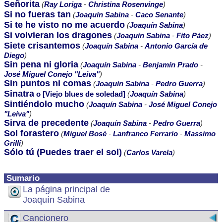
Señorita
(
Ray Loriga
-
Christina Rosenvinge
)
Si no fueras tan
(
Joaquín Sabina
-
Caco Senante
)
Si te he visto no me acuerdo
(
Joaquín Sabina
)
Si volvieran los dragones
(
Joaquín Sabina
-
Fito Páez
)
Siete crisantemos
(
Joaquín Sabina
-
Antonio García de
Diego
)
Sin pena ni gloria
(
Joaquín Sabina
-
Benjamín Prado
-
José Miguel Conejo "Leiva"
)
Sin puntos ni comas
(
Joaquín Sabina
-
Pedro Guerra
)
Sinatra
o [Viejo blues de soledad]
(
Joaquín Sabina
)
Sintiéndolo mucho
(
Joaquín Sabina
-
José Miguel Conejo
"Leiva"
)
Sirva de precedente
(
Joaquín Sabina
-
Pedro Guerra
)
Sol forastero
(
Miguel Bosé
-
Lanfranco Ferrario
-
Massimo
Grilli
)
Sólo tú (Puedes traer el sol)
(
Carlos Varela
)
Sumario
La página principal de
Joaquín Sabina
Cancionero