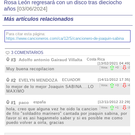
Rosa León regresará con un disco tras dieciocho
años
[03/06/2024]
Más artículos relacionados
Para citar esta página:
https://www.cancioneros.com/ca/12/S/cancionero-de-joaquin-sabina
3 COMENTARIOS
#3
Adolfo antonio Gairaud Villalta
Costa Rica
[13/02/2021 04:49]
Vota:
+
0
-
2
Muy buena recopilacion
#2
EVELYN MENDOZA
ECUADOR
[14/11/2012 17:35]
Vota:
+
3
-
4
lo mejor de lo mejor Joaquin SABINA....LO
MAXIMO
#1
paco
españa
[12/11/2012 22:29]
Vota:
+
1
-
3
hola, creo que alguna vez he oido la cancion
de fito "soldadito marinero" cantada por joaquin sabina, por
favor si es asi haganmelo saber y si es posible me como
puedo volver a oirla, gracias