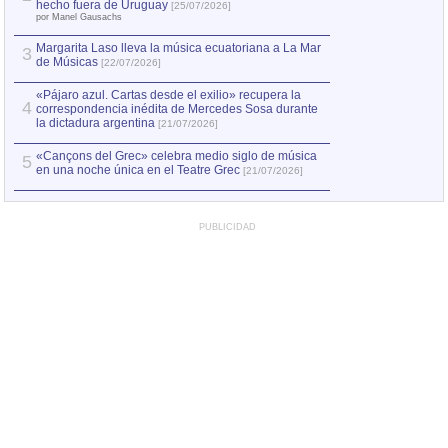
Capturan en Chile
2
hecho fuera de Uruguay
[25/07/2026]
el asesinato de Ví
por Manel Gausachs
Margarita Laso lleva la música ecuatoriana a La Mar
3
de Músicas
[22/07/2026]
«Pájaro azul. Cartas desde el exilio» recupera la
4
correspondencia inédita de Mercedes Sosa durante
la dictadura argentina
[21/07/2026]
«Cançons del Grec» celebra medio siglo de música
5
en una noche única en el Teatre Grec
[21/07/2026]
PUBLICIDAD