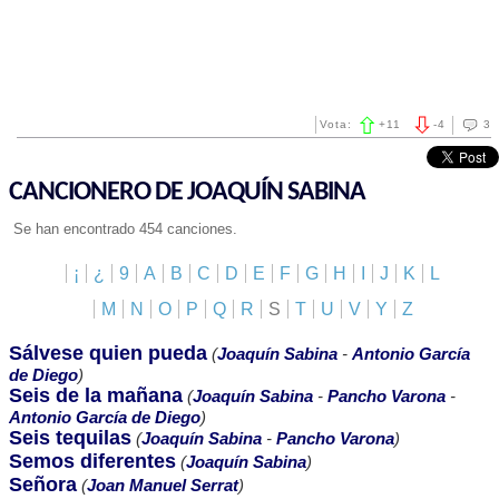
Vota:
+
11
-
4
3
CANCIONERO DE JOAQUÍN SABINA
Se han encontrado 454 canciones.
¡
¿
9
A
B
C
D
E
F
G
H
I
J
K
L
M
N
O
P
Q
R
S
T
U
V
Y
Z
Sálvese quien pueda
(
Joaquín Sabina
-
Antonio García
de Diego
)
Seis de la mañana
(
Joaquín Sabina
-
Pancho Varona
-
Antonio García de Diego
)
Seis tequilas
(
Joaquín Sabina
-
Pancho Varona
)
Semos diferentes
(
Joaquín Sabina
)
Señora
(
Joan Manuel Serrat
)