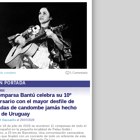
ulo completo
1 Comentario
EN PORTADA
MBE
mparsa Bantú celebra su 10º
rsario con el mayor desfile de
adas de candombe jamás hecho
a de Uruguay
l Gausachs
el 25/07/2026
o 18 de julio de 2026 se reunieron 11 comparsas de todo el
o español en la pequeña localidad de Palau-Solità i
s, a 25 km de Barcelona. Una concentración carnavalera
 que finalizó con un concierto de todo un referente de este
usical afrouruguayo, Eduardo Da Luz.