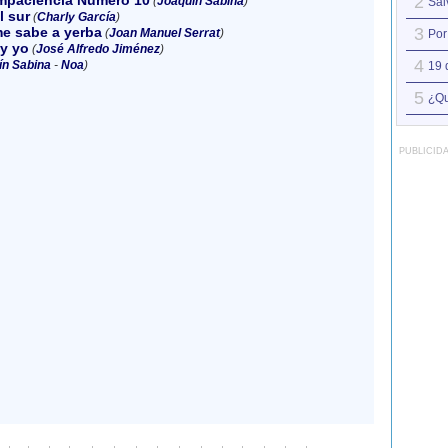
impaciencia Número 10
2
(
Joaquín Sabina
)
Sál
l sur
(
Charly García
)
e sabe a yerba
3
(
Joan Manuel Serrat
)
Por
y yo
(
José Alfredo Jiménez
)
4
ín Sabina
-
Noa
)
19 
5
¿Qu
PUBLICID