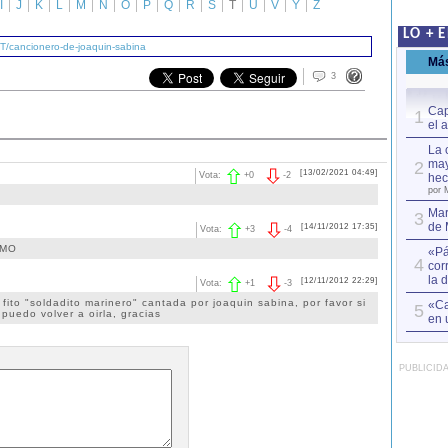
I
J
K
L
M
N
O
P
Q
R
S
T
U
V
Y
Z
LO + 
T/cancionero-de-joaquin-sabina
Má
3
Cap
1
el 
La 
may
2
[13/02/2021 04:49]
Vota:
+
0
-
2
hec
por 
Mar
3
de 
[14/11/2012 17:35]
Vota:
+
3
-
4
IMO
«Pá
4
cor
la 
[12/11/2012 22:29]
Vota:
+
1
-
3
fito "soldadito marinero" cantada por joaquin sabina, por favor si
«Ca
5
puedo volver a oirla, gracias
en 
PUBLICID