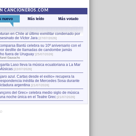
EN CANCIONEROS.COM
s nuevo
Más leído
Más votado
turan en Chile al último exmilitar condenado por
La comparsa Bantú celebra s
asesinato de Víctor Jara
mayor desfile de llamadas
1
[27/07/2026]
hecho fuera de Uruguay
[25
comparsa Bantú celebra su 10º aniversario con el
por Manel Gausachs
or desfile de llamadas de candombe jamás
Capturan en Chile al último
2
ho fuera de Uruguay
[25/07/2026]
el asesinato de Víctor Jara
[
Manel Gausachs
garita Laso lleva la música ecuatoriana a La Mar
Margarita Laso lleva la mús
3
Músicas
de Músicas
[22/07/2026]
[22/07/2026]
jaro azul. Cartas desde el exilio» recupera la
respondencia inédita de Mercedes Sosa durante
dictadura argentina
[21/07/2026]
nçons del Grec» celebra medio siglo de música
una noche única en el Teatre Grec
[21/07/2026]
AD