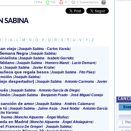
PUBLICID
Vota:
+
11
-
4
3 Comentarios
N SABINA
I
J
K
L
M
N
O
P
Q
R
S
T
U
V
Y
Z
tan viejo
(
Joaquín Sabina
-
Carlos Varela
)
 Semana Negra
(
Joaquín Sabina
)
inielista
(
Joaquín Sabina
-
Isabelo Garrido
)
Valdano
(
Joaquín Sabina
-
Homero Manzi
-
Lucio Demare
)
o
(
Joaquín Sabina
-
Javier Krahe
)
uñeca que regala besos
(
Joaquín Sabina
-
Fito Páez
)
unción
(
Joaquín Sabina
)
viejo despertador)
(
Joaquín Sabina
-
Antonio Carmona
-
Javier
pués
(
Joaquín Sabina
-
Antonio García de Diego
)
limón
(
Joaquín Sabina
-
Benjamín Prado
-
José Miguel Conejo
CANC
 canción de amor
(
Joaquín Sabina
-
Andrés Calamaro
)
Est
s tú
(
Joaquín Sabina
-
Jaime Asúa
-
José Nodar
-
Antonio García
cho Varona
)
l humo
(
Moncho Alpuente
-
Ángel Muñoz
)
eda en Madrid
1
(
Moncho Alpuente
-
Ángel Altolaguirre
)
Pec
el
(
Francesco De Gregori
-
Joaquín Sabina
)