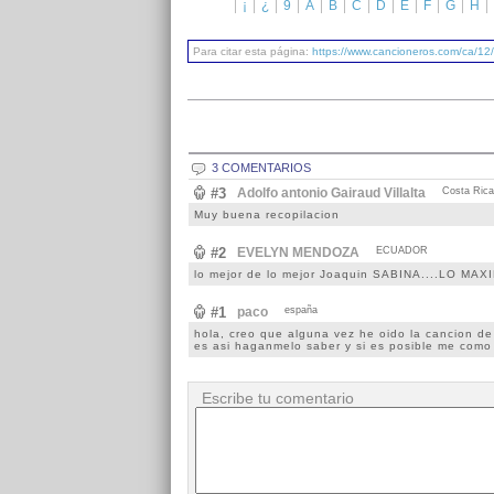
¡
¿
9
A
B
C
D
E
F
G
H
Para citar esta página:
https://www.cancioneros.com/ca/12/
3 COMENTARIOS
#3
Adolfo antonio Gairaud Villalta
Costa Rica
Muy buena recopilacion
#2
EVELYN MENDOZA
ECUADOR
lo mejor de lo mejor Joaquin SABINA....LO MAX
#1
paco
españa
hola, creo que alguna vez he oido la cancion de 
es asi haganmelo saber y si es posible me como 
Escribe tu comentario