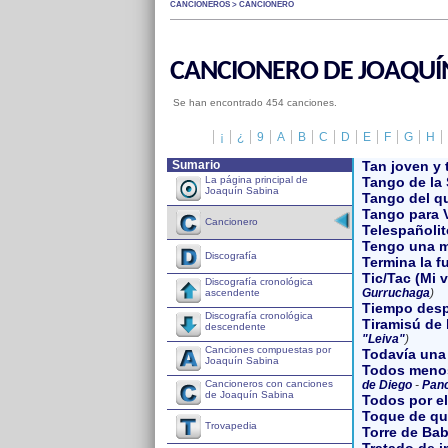
CANCIONEROS > CANCIONERO
CANCIONERO DE JOAQUÍ
Se han encontrado 454 canciones.
¡
¿
9
A
B
C
D
E
F
G
H
Sumario
Tan joven y 
La página principal de
Tango de la
Joaquín Sabina
Tango del qu
Tango para 
Cancionero
Telespañolit
Tengo una m
Discografía
Termina la f
Tic/Tac (Mi 
Discografía cronológica
Gurruchaga
)
ascendente
Tiempo des
Discografía cronológica
Tiramisú de 
descendente
"Leiva"
)
Canciones compuestas por
Todavía una
Joaquín Sabina
Todos meno
Cancioneros con canciones
de Diego
-
Pan
de Joaquín Sabina
Todos por e
Toque de qu
Trovapedia
Torre de Bab