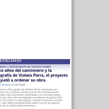
DESTACAMOS
NERO Y DISCOGRAFÍA DE VIOLETA PARRA
e años del cancionero y la
grafía de Violeta Parra, el proyecto
yudó a ordenar su obra
r Pintanel
el 13/07/2026
nero y Discografía de Violeta Parra, impulsado por
ros.com, continúa siendo una de las investigaciones
ales más importantes dedicadas a la universal artista
Cuatro años de investigación permitieron recuperar 520
, reconstruir su discografía, corregir numerosos errores
s y fijar datos fundamentales sobre una de las figuras
es de la música latinoamericana.