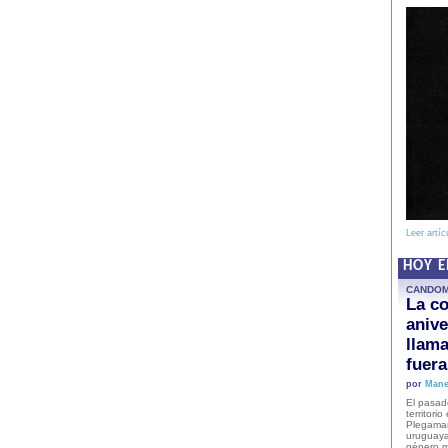
Leer artíc
HOY 
CANDO
La co
anive
llam
fuer
por
Mane
El pasad
territori
Plegaman
uruguaya
género m