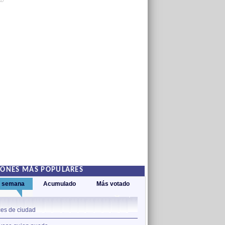
AD
IONES MÁS POPULARES
a semana
Acumulado
Más votado
1
es de ciudad
Nos sobran los motivos