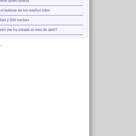
2
vese quien pueda
Así estoy yo sin ti
3
 el bulevar de los sueños rotos
A la orilla de la chimenea
4
días y 500 noches
Amo el amor de los mariner
5
ién me ha robado el mes de abril?
Otro jueves cobarde
AD