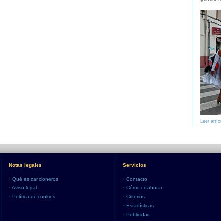
Leer artíc
Notas legales
Servicios
•
Qué es cancioneros
•
Contacto
•
Aviso legal
•
Cómo colaborar
•
Política de cookies
•
Criterios
•
Estadísticas
•
Publicidad