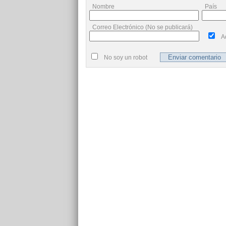
Nombre
País
Correo Electrónico (No se publicará)
A
No soy un robot