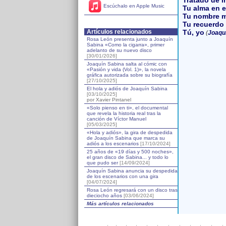
Tratado de 
Escúchalo en Apple Music
Tu alma en e
Tu nombre m
Tu recuerdo 
Artículos relacionados
Tú, yo
(
Joaqu
Rosa León presenta junto a Joaquín
Sabina «Como la cigarra», primer
adelanto de su nuevo disco
[30/01/2026]
Joaquín Sabina salta al cómic con
«Pasión y vida (Vol. 1)», la novela
gráfica autorizada sobre su biografía
[27/10/2025]
El hola y adiós de Joaquín Sabina
[03/10/2025]
por Xavier Pintanel
«Solo pienso en ti», el documental
que revela la historia real tras la
canción de Víctor Manuel
[05/03/2025]
«Hola y adiós», la gira de despedida
de Joaquín Sabina que marca su
adiós a los escenarios
[17/10/2024]
25 años de «19 días y 500 noches»,
el gran disco de Sabina... y todo lo
que pudo ser
[14/09/2024]
Joaquín Sabina anuncia su despedida
de los escenarios con una gira
[04/07/2024]
Rosa León regresará con un disco tras
dieciocho años
[03/06/2024]
Más artículos relacionados