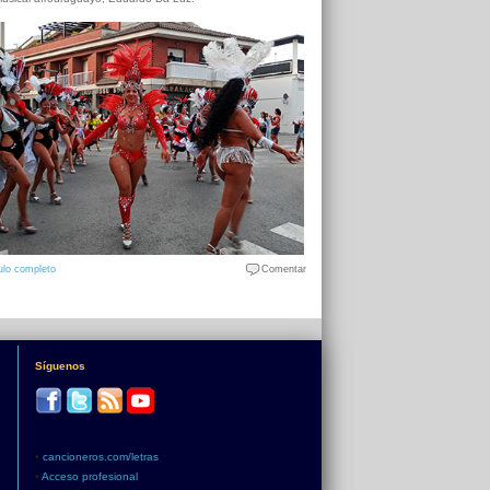
ulo completo
Comentar
Síguenos
•
cancioneros.com/letras
•
Acceso profesional