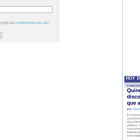
cepto las
condiciones de uso
HOY 
CANCIO
Quinc
disco
que a
por
Xavie
El Cancio
cancione
document
chilena. 
canciones
histórico
esencial