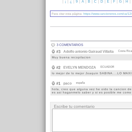
¡
¿
9
A
B
C
D
E
F
G
H
Para citar esta página:
https://www.cancioneros.com/ca/12
3 COMENTARIOS
#3
Adolfo antonio Gairaud Villalta
Costa Rica
Muy buena recopilacion
#2
EVELYN MENDOZA
ECUADOR
lo mejor de lo mejor Joaquin SABINA....LO MAX
#1
paco
españa
hola, creo que alguna vez he oido la cancion de 
es asi haganmelo saber y si es posible me como 
Escribe tu comentario