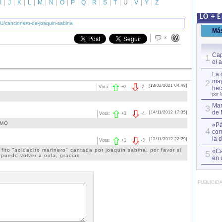
I
J
K
L
M
N
O
P
Q
R
S
T
U
V
Y
Z
LO + 
/U/cancionero-de-joaquin-sabina
Má
3
Cap
1
el 
La 
may
2
[13/02/2021 04:49]
Vota:
+
0
-
2
hec
por 
Mar
3
de 
[14/11/2012 17:35]
Vota:
+
3
-
4
IMO
«Pá
4
cor
la 
[12/11/2012 22:29]
Vota:
+
1
-
3
fito "soldadito marinero" cantada por joaquin sabina, por favor si
«Ca
5
puedo volver a oirla, gracias
en 
PUBLICID