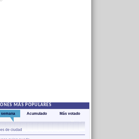
AD
IONES MÁS POPULARES
a semana
Acumulado
Más votado
1
es de ciudad
Nos sobran los motivos