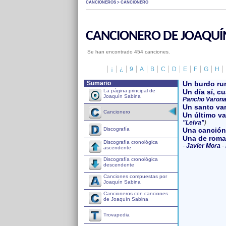
CANCIONEROS > CANCIONERO
CANCIONERO DE JOAQUÍ
Se han encontrado 454 canciones.
¡
¿
9
A
B
C
D
E
F
G
H
Sumario
Un burdo ru
La página principal de
Un día sí, c
Joaquín Sabina
Pancho Varon
Un santo va
Cancionero
Un último va
"Leiva"
)
Una canción
Discografía
Una de rom
Discografía cronológica
-
Javier Mora
-
ascendente
Discografía cronológica
descendente
Canciones compuestas por
Joaquín Sabina
Cancioneros con canciones
de Joaquín Sabina
Trovapedia