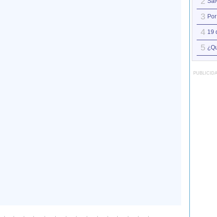
2
Sál
3
Por
4
19 
5
¿Qu
PUBLICID