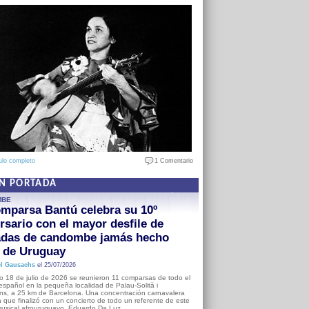
ulo completo
1 Comentario
EN PORTADA
MBE
mparsa Bantú celebra su 10º
rsario con el mayor desfile de
adas de candombe jamás hecho
a de Uruguay
l Gausachs
el 25/07/2026
o 18 de julio de 2026 se reunieron 11 comparsas de todo el
o español en la pequeña localidad de Palau-Solità i
s, a 25 km de Barcelona. Una concentración carnavalera
 que finalizó con un concierto de todo un referente de este
usical afrouruguayo, Eduardo Da Luz.