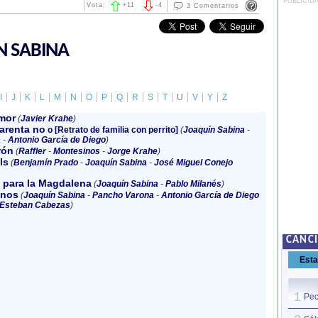
PUBLICID
Vota:
+
11
-
4
3 Comentarios
N SABINA
I
J
K
L
M
N
O
P
Q
R
S
T
U
V
Y
Z
mor
(
Javier Krahe
)
uarenta no
o [Retrato de familia con perrito]
(
Joaquín Sabina
-
a
-
Antonio García de Diego
)
rón
(
Raffler
-
Montesinos
-
Jorge Krahe
)
ls
(
Benjamín Prado
-
Joaquín Sabina
-
José Miguel Conejo
 para la Magdalena
(
Joaquín Sabina
-
Pablo Milanés
)
anos
(
Joaquín Sabina
-
Pancho Varona
-
Antonio García de Diego
Esteban Cabezas
)
CANC
Est
1
Pec