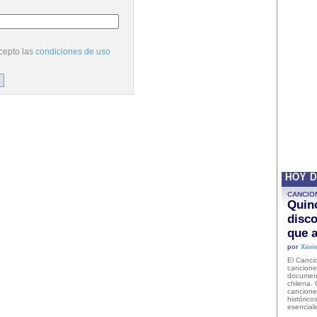
cepto las
condiciones de uso
HOY 
CANCIO
Quinc
disco
que a
por
Xavie
El Cancio
cancione
document
chilena. 
canciones
histórico
esencial