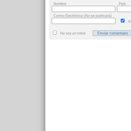
Nombre
País
Correo Electrónico (No se publicará)
A
No soy un robot