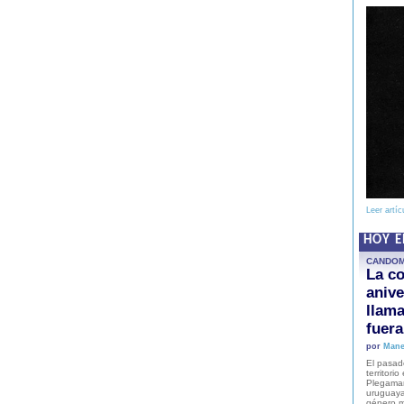
Leer artíc
HOY 
CANDO
La co
anive
llam
fuer
por
Mane
El pasad
territori
Plegaman
uruguaya
género m