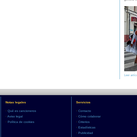
Leer artíc
Notas legales
Servicios
•
Qué es cancioneros
•
Contacto
•
Aviso legal
•
Cómo colaborar
•
Política de cookies
•
Criterios
•
Estadísticas
•
Publicidad