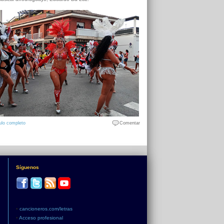
ulo completo
Comentar
Síguenos
•
cancioneros.com/letras
•
Acceso profesional