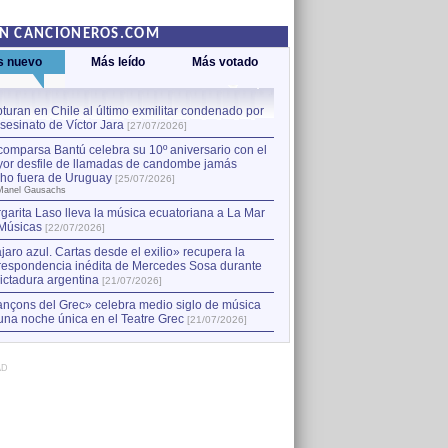
EN CANCIONEROS.COM
s nuevo
Más leído
Más votado
turan en Chile al último exmilitar condenado por
La comparsa Bantú celebra s
asesinato de Víctor Jara
mayor desfile de llamadas
1
[27/07/2026]
hecho fuera de Uruguay
[25
comparsa Bantú celebra su 10º aniversario con el
por Manel Gausachs
or desfile de llamadas de candombe jamás
Capturan en Chile al último
2
ho fuera de Uruguay
[25/07/2026]
el asesinato de Víctor Jara
[
Manel Gausachs
garita Laso lleva la música ecuatoriana a La Mar
Margarita Laso lleva la mús
3
Músicas
de Músicas
[22/07/2026]
[22/07/2026]
jaro azul. Cartas desde el exilio» recupera la
respondencia inédita de Mercedes Sosa durante
dictadura argentina
[21/07/2026]
nçons del Grec» celebra medio siglo de música
una noche única en el Teatre Grec
[21/07/2026]
AD