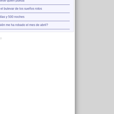
2
vese quien pueda
Así estoy yo sin ti
3
 el bulevar de los sueños rotos
A la orilla de la chimenea
4
días y 500 noches
Amo el amor de los mariner
5
ién me ha robado el mes de abril?
Otro jueves cobarde
AD