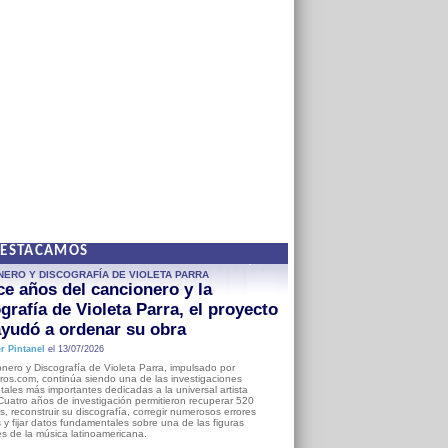
DESTACAMOS
NERO Y DISCOGRAFÍA DE VIOLETA PARRA
e años del cancionero y la
grafía de Violeta Parra, el proyecto
yudó a ordenar su obra
r Pintanel
el 13/07/2026
nero y Discografía de Violeta Parra, impulsado por
ros.com, continúa siendo una de las investigaciones
ales más importantes dedicadas a la universal artista
Cuatro años de investigación permitieron recuperar 520
, reconstruir su discografía, corregir numerosos errores
s y fijar datos fundamentales sobre una de las figuras
es de la música latinoamericana.