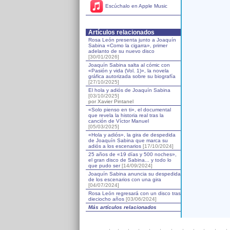
Escúchalo en Apple Music
Artículos relacionados
Rosa León presenta junto a Joaquín
Sabina «Como la cigarra», primer
adelanto de su nuevo disco
[30/01/2026]
Joaquín Sabina salta al cómic con
«Pasión y vida (Vol. 1)», la novela
gráfica autorizada sobre su biografía
[27/10/2025]
El hola y adiós de Joaquín Sabina
[03/10/2025]
por Xavier Pintanel
«Solo pienso en ti», el documental
que revela la historia real tras la
canción de Víctor Manuel
[05/03/2025]
«Hola y adiós», la gira de despedida
de Joaquín Sabina que marca su
adiós a los escenarios
[17/10/2024]
25 años de «19 días y 500 noches»,
el gran disco de Sabina... y todo lo
que pudo ser
[14/09/2024]
Joaquín Sabina anuncia su despedida
de los escenarios con una gira
[04/07/2024]
Rosa León regresará con un disco tras
dieciocho años
[03/06/2024]
Más artículos relacionados