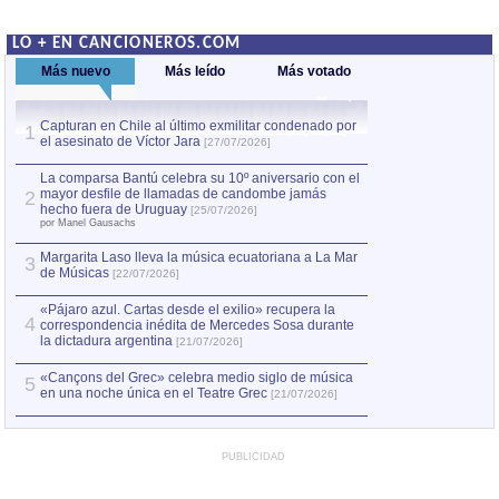
LO + EN CANCIONEROS.COM
Más nuevo
Más leído
Más votado
Capturan en Chile al último exmilitar condenado por
La comparsa Bantú
1
el asesinato de Víctor Jara
mayor desfile de
1
[27/07/2026]
hecho fuera de U
por Manel Gausachs
La comparsa Bantú celebra su 10º aniversario con el
mayor desfile de llamadas de candombe jamás
2
Capturan en Chile
2
hecho fuera de Uruguay
[25/07/2026]
el asesinato de Ví
por Manel Gausachs
Margarita Laso lleva la música ecuatoriana a La Mar
3
de Músicas
[22/07/2026]
«Pájaro azul. Cartas desde el exilio» recupera la
4
correspondencia inédita de Mercedes Sosa durante
la dictadura argentina
[21/07/2026]
«Cançons del Grec» celebra medio siglo de música
5
en una noche única en el Teatre Grec
[21/07/2026]
PUBLICIDAD