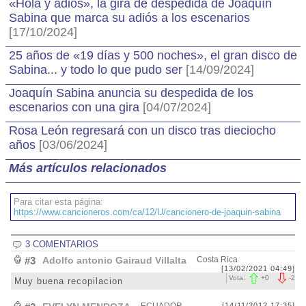
«Hola y adiós», la gira de despedida de Joaquín
Sabina que marca su adiós a los escenarios
[17/10/2024]
25 años de «19 días y 500 noches», el gran disco de
Sabina... y todo lo que pudo ser
[14/09/2024]
Joaquín Sabina anuncia su despedida de los
escenarios con una gira
[04/07/2024]
Rosa León regresará con un disco tras dieciocho
años
[03/06/2024]
Más artículos relacionados
Para citar esta página:
https://www.cancioneros.com/ca/12/U/cancionero-de-joaquin-sabina
3 COMENTARIOS
#3
Adolfo antonio Gairaud Villalta
Costa Rica
[13/02/2021 04:49]
Vota:
+
0
-
2
Muy buena recopilacion
[14/11/2012 17:35]