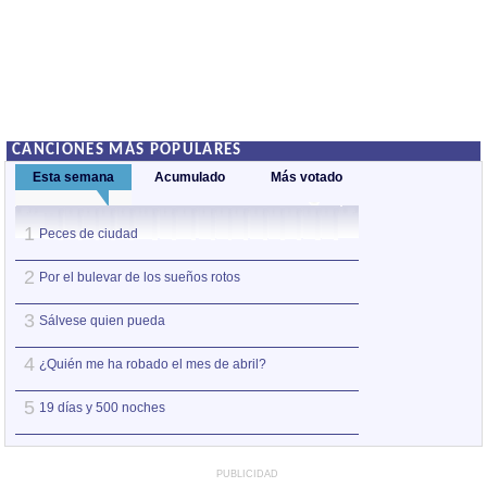
CANCIONES MÁS POPULARES
Esta semana
Acumulado
Más votado
1
1
Peces de ciudad
Nos sobran los m
2
2
Por el bulevar de los sueños rotos
Así estoy yo sin ti
3
3
Sálvese quien pueda
A la orilla de la 
4
4
¿Quién me ha robado el mes de abril?
Amo el amor de l
5
5
19 días y 500 noches
Otro jueves coba
PUBLICIDAD