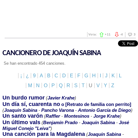
Vota:
+
11
-
4
3
CANCIONERO DE JOAQUÍN SABINA
Se han encontrado 454 canciones.
¡
¿
9
A
B
C
D
E
F
G
H
I
J
K
L
M
N
O
P
Q
R
S
T
U
V
Y
Z
Un burdo rumor
(
Javier Krahe
)
Un día sí, cuarenta no
o [Retrato de familia con perrito]
(
Joaquín Sabina
-
Pancho Varona
-
Antonio García de Diego
)
Un santo varón
(
Raffler
-
Montesinos
-
Jorge Krahe
)
Un último vals
(
Benjamín Prado
-
Joaquín Sabina
-
José
Miguel Conejo "Leiva"
)
Una canción para la Magdalena
(
Joaquín Sabina
-