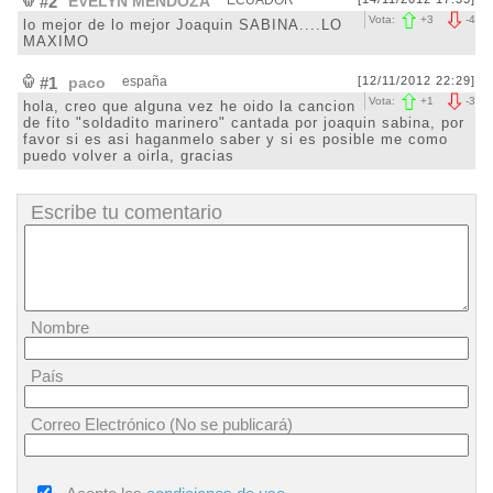
#2
EVELYN MENDOZA
ECUADOR
Vota:
+
3
-
4
lo mejor de lo mejor Joaquin SABINA....LO
MAXIMO
#1
paco
españa
[12/11/2012 22:29]
Vota:
+
1
-
3
hola, creo que alguna vez he oido la cancion
de fito "soldadito marinero" cantada por joaquin sabina, por
favor si es asi haganmelo saber y si es posible me como
puedo volver a oirla, gracias
Escribe tu comentario
Nombre
País
Correo Electrónico (No se publicará)