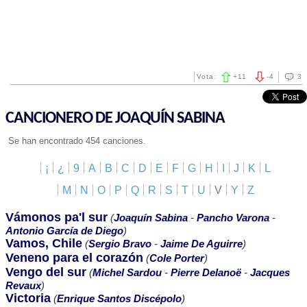
Vota:
+
11
-
4
3
CANCIONERO DE JOAQUÍN SABINA
Se han encontrado 454 canciones.
¡
¿
9
A
B
C
D
E
F
G
H
I
J
K
L
M
N
O
P
Q
R
S
T
U
V
Y
Z
Vámonos pa'l sur
(
Joaquín Sabina
-
Pancho Varona
-
Antonio García de Diego
)
Vamos, Chile
(
Sergio Bravo
-
Jaime De Aguirre
)
Veneno para el corazón
(
Cole Porter
)
Vengo del sur
(
Michel Sardou
-
Pierre Delanoë
-
Jacques
Revaux
)
Victoria
(
Enrique Santos Discépolo
)