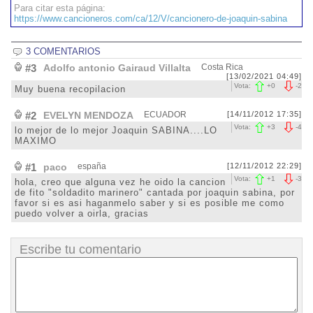
Para citar esta página:
https://www.cancioneros.com/ca/12/V/cancionero-de-joaquin-sabina
3 COMENTARIOS
#3
Adolfo antonio Gairaud Villalta
Costa Rica
[13/02/2021 04:49]
Vota:
+
0
-
2
Muy buena recopilacion
#2
EVELYN MENDOZA
ECUADOR
[14/11/2012 17:35]
Vota:
+
3
-
4
lo mejor de lo mejor Joaquin SABINA....LO
MAXIMO
#1
paco
españa
[12/11/2012 22:29]
Vota:
+
1
-
3
hola, creo que alguna vez he oido la cancion
de fito "soldadito marinero" cantada por joaquin sabina, por
favor si es asi haganmelo saber y si es posible me como
puedo volver a oirla, gracias
Escribe tu comentario