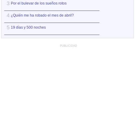
3
3
Por el bulevar de los sueños rotos
A la orilla de la 
4
4
¿Quién me ha robado el mes de abril?
Amo el amor de l
5
5
19 días y 500 noches
Otro jueves coba
PUBLICIDAD