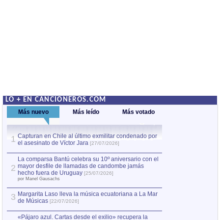
LO + EN CANCIONEROS.COM
Más nuevo
Más leído
Más votado
Capturan en Chile al último exmilitar condenado por
La comparsa Bantú
1
el asesinato de Víctor Jara
mayor desfile de
1
[27/07/2026]
hecho fuera de U
por Manel Gausachs
La comparsa Bantú celebra su 10º aniversario con el
mayor desfile de llamadas de candombe jamás
2
Capturan en Chile
2
hecho fuera de Uruguay
[25/07/2026]
el asesinato de Ví
por Manel Gausachs
Margarita Laso lleva la música ecuatoriana a La Mar
3
de Músicas
[22/07/2026]
«Pájaro azul. Cartas desde el exilio» recupera la