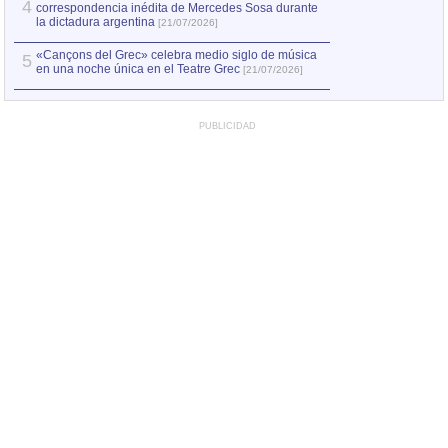
4
correspondencia inédita de Mercedes Sosa durante
la dictadura argentina
[21/07/2026]
«Cançons del Grec» celebra medio siglo de música
5
en una noche única en el Teatre Grec
[21/07/2026]
PUBLICIDAD