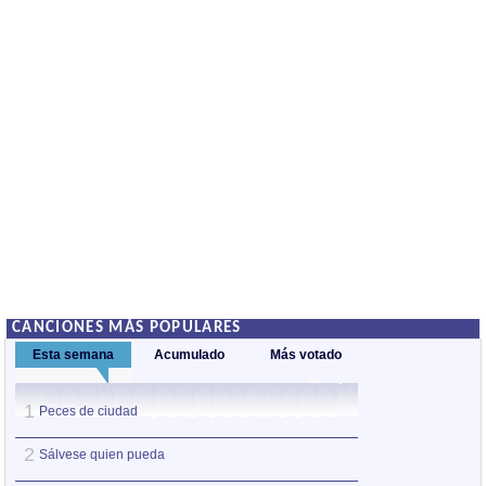
CANCIONES MÁS POPULARES
Esta semana
Acumulado
Más votado
1
1
Peces de ciudad
Nos sobran los m
2
2
Sálvese quien pueda
Así estoy yo sin ti