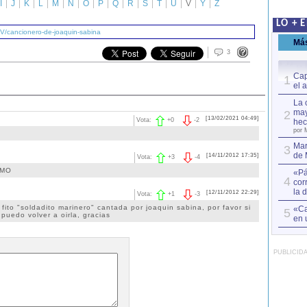
I
J
K
L
M
N
O
P
Q
R
S
T
U
V
Y
Z
LO + 
/V/cancionero-de-joaquin-sabina
Má
3
Cap
1
el 
La 
may
2
[13/02/2021 04:49]
Vota:
+
0
-
2
hec
por 
Mar
3
de 
[14/11/2012 17:35]
Vota:
+
3
-
4
IMO
«Pá
4
cor
la 
[12/11/2012 22:29]
Vota:
+
1
-
3
fito "soldadito marinero" cantada por joaquin sabina, por favor si
«Ca
5
puedo volver a oirla, gracias
en 
PUBLICID