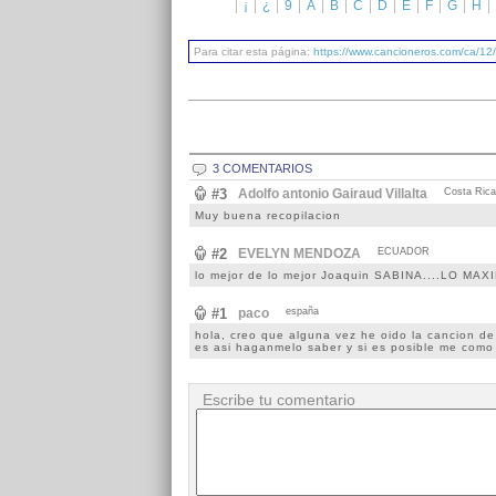
¡
¿
9
A
B
C
D
E
F
G
H
Para citar esta página:
https://www.cancioneros.com/ca/12
3 COMENTARIOS
#3
Adolfo antonio Gairaud Villalta
Costa Rica
Muy buena recopilacion
#2
EVELYN MENDOZA
ECUADOR
lo mejor de lo mejor Joaquin SABINA....LO MAX
#1
paco
españa
hola, creo que alguna vez he oido la cancion de 
es asi haganmelo saber y si es posible me como 
Escribe tu comentario