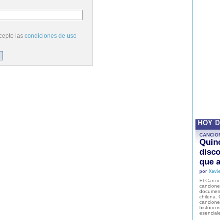
cepto las
condiciones de uso
HOY 
CANCIO
Quinc
disco
que a
por
Xavie
El Cancio
cancione
document
chilena. 
canciones
histórico
esencial