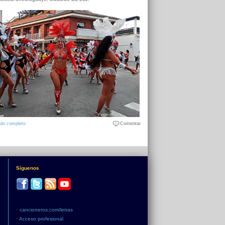
ulo completo
Comentar
Síguenos
•
cancioneros.com/letras
•
Acceso profesional