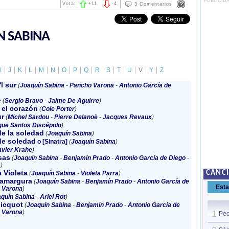
PUBLICID
Vota:
+
11
-
4
3 Comentarios
N SABINA
I
J
K
L
M
N
O
P
Q
R
S
T
U
V
Y
Z
l sur
(
Joaquín Sabina
-
Pancho Varona
-
Antonio García de
e
(
Sergio Bravo
-
Jaime De Aguirre
)
 el corazón
(
Cole Porter
)
ur
(
Michel Sardou
-
Pierre Delanoë
-
Jacques Revaux
)
que Santos Discépolo
)
de la soledad
(
Joaquín Sabina
)
de soledad
o [Sinatra]
(
Joaquín Sabina
)
avier Krahe
)
sas
(
Joaquín Sabina
-
Benjamín Prado
-
Antonio García de Diego
-
a
)
a Violeta
CANC
(
Joaquín Sabina
-
Violeta Parra
)
 amargura
(
Joaquín Sabina
-
Benjamín Prado
-
Antonio García de
Est
 Varona
)
quín Sabina
-
Ariel Rot
)
licquot
(
Joaquín Sabina
-
Benjamín Prado
-
Antonio García de
 Varona
)
1
Pec