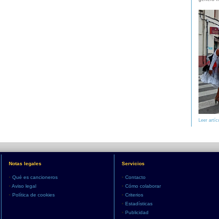
Leer artíc
Notas legales
Servicios
•
Qué es cancioneros
•
Contacto
•
Aviso legal
•
Cómo colaborar
•
Política de cookies
•
Criterios
•
Estadísticas
•
Publicidad