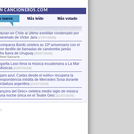
EN CANCIONEROS.COM
s nuevo
Más leído
Más votado
turan en Chile al último exmilitar condenado por
La comparsa Bantú celebra s
asesinato de Víctor Jara
mayor desfile de llamadas
1
[27/07/2026]
hecho fuera de Uruguay
[25
comparsa Bantú celebra su 10º aniversario con el
por Manel Gausachs
or desfile de llamadas de candombe jamás
Capturan en Chile al último
2
ho fuera de Uruguay
[25/07/2026]
el asesinato de Víctor Jara
[
Manel Gausachs
garita Laso lleva la música ecuatoriana a La Mar
Margarita Laso lleva la mús
3
Músicas
de Músicas
[22/07/2026]
[22/07/2026]
jaro azul. Cartas desde el exilio» recupera la
respondencia inédita de Mercedes Sosa durante
dictadura argentina
[21/07/2026]
nçons del Grec» celebra medio siglo de música
una noche única en el Teatre Grec
[21/07/2026]
AD