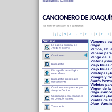
CANCIONEROS > CANCIONERO
CANCIONERO DE JOAQUÍ
Se han encontrado 454 canciones.
¡
¿
9
A
B
C
D
E
F
G
H
Sumario
Vámonos pa'
La página principal de
Diego
)
Joaquín Sabina
Vamos, Chil
Veneno para
Cancionero
Vengo del s
Victoria
(
Enri
Discografía
Viejo blues 
Viejo blues 
Discografía cronológica
Villatripas
(
J
ascendente
Vinagre y ro
Discografía cronológica
Pancho Varon
descendente
Violetas par
Canciones compuestas por
Virgen de la
Joaquín Sabina
Diego
-
Pancho
Viridiana
Cancioneros con canciones
(
Joa
de Joaquín Sabina
Viudita de C
Diego
-
Pancho
Trovapedia