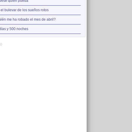
2
vese quien pueda
Así estoy yo sin ti
3
 el bulevar de los sueños rotos
A la orilla de la chimenea
4
ién me ha robado el mes de abril?
Amo el amor de los mariner
5
días y 500 noches
Otro jueves cobarde
AD