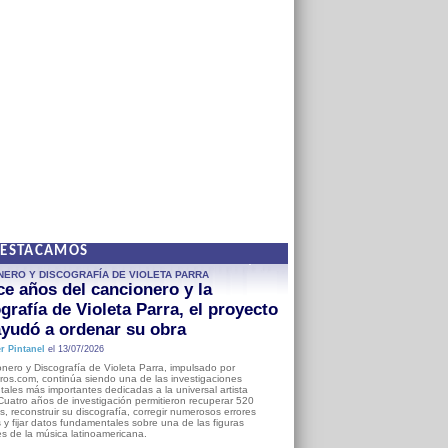
DESTACAMOS
NERO Y DISCOGRAFÍA DE VIOLETA PARRA
e años del cancionero y la
grafía de Violeta Parra, el proyecto
yudó a ordenar su obra
r Pintanel
el 13/07/2026
nero y Discografía de Violeta Parra, impulsado por
ros.com, continúa siendo una de las investigaciones
ales más importantes dedicadas a la universal artista
Cuatro años de investigación permitieron recuperar 520
, reconstruir su discografía, corregir numerosos errores
s y fijar datos fundamentales sobre una de las figuras
es de la música latinoamericana.