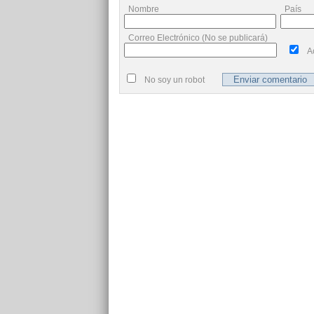
Nombre
País
Correo Electrónico (No se publicará)
A
No soy un robot