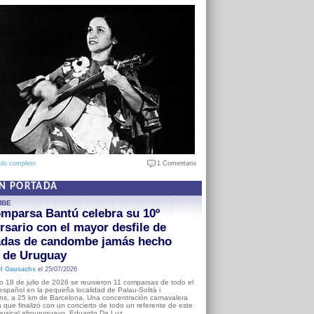
ulo completo
1 Comentario
EN PORTADA
MBE
mparsa Bantú celebra su 10º
rsario con el mayor desfile de
adas de candombe jamás hecho
a de Uruguay
l Gausachs
el 25/07/2026
o 18 de julio de 2026 se reunieron 11 comparsas de todo el
o español en la pequeña localidad de Palau-Solità i
s, a 25 km de Barcelona. Una concentración carnavalera
 que finalizó con un concierto de todo un referente de este
usical afrouruguayo, Eduardo Da Luz.