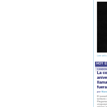
Leer artíc
HOY 
CANDO
La co
anive
llam
fuer
por
Mane
El pasad
territori
Plegaman
uruguaya
género m