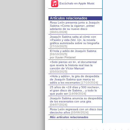
Escúchalo en Apple Music
Artículos relacionados
Rosa León presenta junto a Joaquín
Sabina «Como la cigarra», primer
adelanto de su nuevo disco
[30/01/2026]
Joaquín Sabina salta al cómic con
«Pasión y vida (Vol. 1)», la novela
gráfica autorizada sobre su biografía
[27/10/2025]
El hola y adiós de Joaquín Sabina
[03/10/2025]
por Xavier Pintanel
«Solo pienso en ti», el documental
que revela la historia real tras la
canción de Víctor Manuel
[05/03/2025]
«Hola y adiós», la gira de despedida
de Joaquín Sabina que marca su
adiós a los escenarios
[17/10/2024]
25 años de «19 días y 500 noches»,
el gran disco de Sabina... y todo lo
que pudo ser
[14/09/2024]
Joaquín Sabina anuncia su despedida
de los escenarios con una gira
[04/07/2024]
Rosa León regresará con un disco tras
dieciocho años
[03/06/2024]
Más artículos relacionados