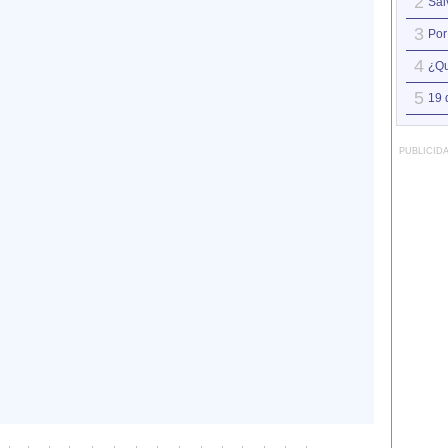
2
Sál
3
Por
4
¿Qu
5
19 
PUBLICID