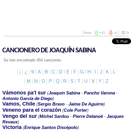
Vota:
+
11
-
4
3
CANCIONERO DE JOAQUÍN SABINA
Se han encontrado 454 canciones.
¡
¿
9
A
B
C
D
E
F
G
H
I
J
K
L
M
N
O
P
Q
R
S
T
U
V
Y
Z
Vámonos pa'l sur
(
Joaquín Sabina
-
Pancho Varona
-
Antonio García de Diego
)
Vamos, Chile
(
Sergio Bravo
-
Jaime De Aguirre
)
Veneno para el corazón
(
Cole Porter
)
Vengo del sur
(
Michel Sardou
-
Pierre Delanoë
-
Jacques
Revaux
)
Victoria
(
Enrique Santos Discépolo
)