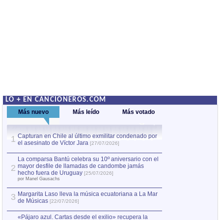
LO + EN CANCIONEROS.COM
Más nuevo
Más leído
Más votado
Capturan en Chile al último exmilitar condenado por
La comparsa Bantú
1
el asesinato de Víctor Jara
mayor desfile de
1
[27/07/2026]
hecho fuera de U
por Manel Gausachs
La comparsa Bantú celebra su 10º aniversario con el
mayor desfile de llamadas de candombe jamás
2
Capturan en Chile
2
hecho fuera de Uruguay
[25/07/2026]
el asesinato de Ví
por Manel Gausachs
Margarita Laso lleva la música ecuatoriana a La Mar
3
de Músicas
[22/07/2026]
«Pájaro azul. Cartas desde el exilio» recupera la