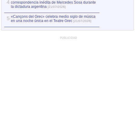
4
correspondencia inédita de Mercedes Sosa durante
la dictadura argentina
[21/07/2026]
«Cançons del Grec» celebra medio siglo de música
5
en una noche única en el Teatre Grec
[21/07/2026]
PUBLICIDAD