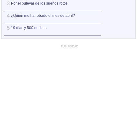
3
3
Por el bulevar de los sueños rotos
A la orilla de la 
4
4
¿Quién me ha robado el mes de abril?
Amo el amor de l
5
5
19 días y 500 noches
Otro jueves coba
PUBLICIDAD