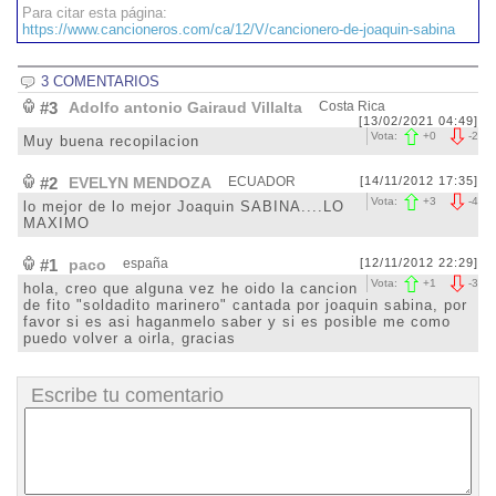
Para citar esta página:
https://www.cancioneros.com/ca/12/V/cancionero-de-joaquin-sabina
3 COMENTARIOS
#3
Adolfo antonio Gairaud Villalta
Costa Rica
[13/02/2021 04:49]
Vota:
+
0
-
2
Muy buena recopilacion
#2
EVELYN MENDOZA
ECUADOR
[14/11/2012 17:35]
Vota:
+
3
-
4
lo mejor de lo mejor Joaquin SABINA....LO
MAXIMO
#1
paco
españa
[12/11/2012 22:29]
Vota:
+
1
-
3
hola, creo que alguna vez he oido la cancion
de fito "soldadito marinero" cantada por joaquin sabina, por
favor si es asi haganmelo saber y si es posible me como
puedo volver a oirla, gracias
Escribe tu comentario