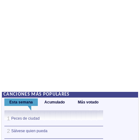
CANCIONES MÁS POPULARES
Esta semana
Acumulado
Más votado
1
1
Peces de ciudad
Nos sobran los m
2
2
Sálvese quien pueda
Así estoy yo sin ti