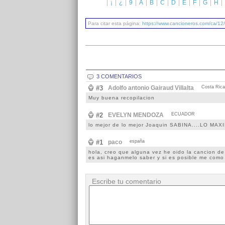
¡
¿
9
A
B
C
D
E
F
G
H
Para citar esta página:
https://www.cancioneros.com/ca/12
3 COMENTARIOS
#3
Adolfo antonio Gairaud Villalta
Costa Rica
Muy buena recopilacion
#2
EVELYN MENDOZA
ECUADOR
lo mejor de lo mejor Joaquin SABINA....LO MAX
#1
paco
españa
hola, creo que alguna vez he oido la cancion de 
es asi haganmelo saber y si es posible me como 
Escribe tu comentario