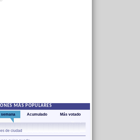
AD
IONES MÁS POPULARES
a semana
Acumulado
Más votado
1
es de ciudad
Nos sobran los motivos