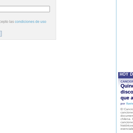
cepto las
condiciones de uso
HOY 
CANCIO
Quinc
disco
que a
por
Xavie
El Cancio
cancione
document
chilena. 
canciones
histórico
esencial