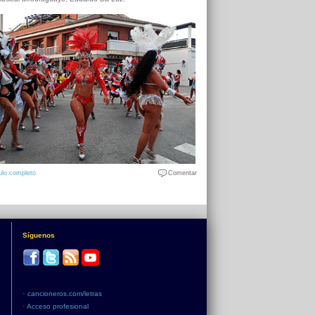
ulo completo
Comentar
Síguenos
•
cancioneros.com/letras
•
Acceso profesional