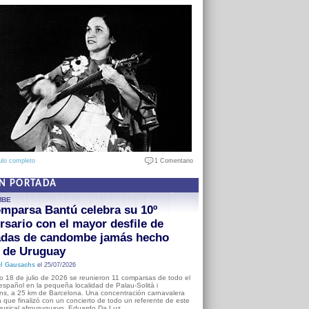
ulo completo
1 Comentario
EN PORTADA
MBE
mparsa Bantú celebra su 10º
rsario con el mayor desfile de
adas de candombe jamás hecho
a de Uruguay
l Gausachs
el 25/07/2026
o 18 de julio de 2026 se reunieron 11 comparsas de todo el
o español en la pequeña localidad de Palau-Solità i
s, a 25 km de Barcelona. Una concentración carnavalera
 que finalizó con un concierto de todo un referente de este
usical afrouruguayo, Eduardo Da Luz.