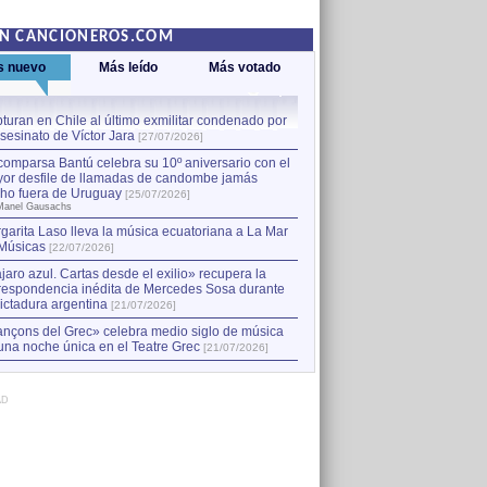
EN CANCIONEROS.COM
s nuevo
Más leído
Más votado
turan en Chile al último exmilitar condenado por
La comparsa Bantú celebra s
asesinato de Víctor Jara
mayor desfile de llamadas
1
[27/07/2026]
hecho fuera de Uruguay
[25
comparsa Bantú celebra su 10º aniversario con el
por Manel Gausachs
or desfile de llamadas de candombe jamás
Capturan en Chile al último
2
ho fuera de Uruguay
[25/07/2026]
el asesinato de Víctor Jara
[
Manel Gausachs
garita Laso lleva la música ecuatoriana a La Mar
Músicas
[22/07/2026]
jaro azul. Cartas desde el exilio» recupera la
respondencia inédita de Mercedes Sosa durante
dictadura argentina
[21/07/2026]
nçons del Grec» celebra medio siglo de música
una noche única en el Teatre Grec
[21/07/2026]
AD