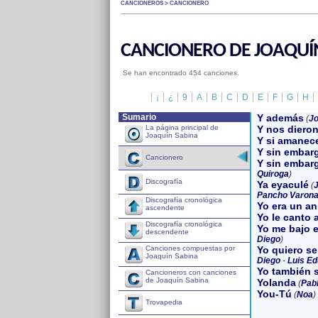
CANCIONEROS > CANCIONERO
CANCIONERO DE JOAQUÍ
Se han encontrado 454 canciones.
¡
¿
9
A
B
C
D
E
F
G
H
Sumario
Y además
(
Jo
La página principal de
Y nos dieron
Joaquín Sabina
Y si amanece
Y sin embar
Cancionero
Y sin embarg
Quiroga
)
Discografía
Ya eyaculé
(
J
Pancho Varon
Discografía cronológica
Yo era un an
ascendente
Yo le canto a
Discografía cronológica
Yo me bajo 
descendente
Diego
)
Canciones compuestas por
Yo quiero s
Joaquín Sabina
Diego
-
Luis Ed
Yo también s
Cancioneros con canciones
de Joaquín Sabina
Yolanda
(
Pabl
You-Tú
(
Noa
)
Trovapedia