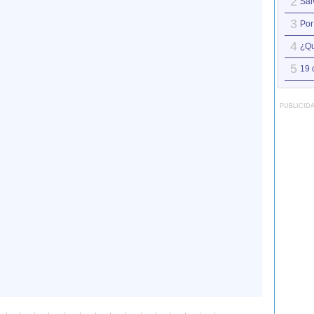
2
Sál
3
Por
4
¿Qu
5
19 
PUBLICID