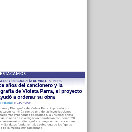
DESTACAMOS
NERO Y DISCOGRAFÍA DE VIOLETA PARRA
e años del cancionero y la
grafía de Violeta Parra, el proyecto
yudó a ordenar su obra
r Pintanel
el 13/07/2026
nero y Discografía de Violeta Parra, impulsado por
ros.com, continúa siendo una de las investigaciones
ales más importantes dedicadas a la universal artista
Cuatro años de investigación permitieron recuperar 520
, reconstruir su discografía, corregir numerosos errores
s y fijar datos fundamentales sobre una de las figuras
es de la música latinoamericana.