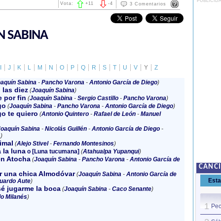
PUBLICID
Vota:
+
11
-
4
3 Comentarios
N SABINA
I
J
K
L
M
N
O
P
Q
R
S
T
U
V
Y
Z
aquín Sabina
-
Pancho Varona
-
Antonio García de Diego
)
 las diez
(
Joaquín Sabina
)
 por fin
(
Joaquín Sabina
-
Sergio Castillo
-
Pancho Varona
)
go
(
Joaquín Sabina
-
Pancho Varona
-
Antonio García de Diego
)
o te quiero
(
Antonio Quintero
-
Rafael de León
-
Manuel
oaquín Sabina
-
Nicolás Guillén
-
Antonio García de Diego
-
a
)
imal
(
Alejo Stivel
-
Fernando Montesinos
)
 la luna
o [Luna tucumana]
(
Atahualpa Yupanqui
)
en Atocha
(
Joaquín Sabina
-
Pancho Varona
-
Antonio García de
CANC
er una chica Almodóvar
(
Joaquín Sabina
-
Antonio García de
Est
uardo Aute
)
é jugarme la boca
(
Joaquín Sabina
-
Caco Senante
)
o Milanés
)
1
Pec