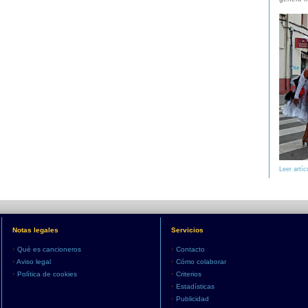
Leer artíc
Notas legales
Servicios
•
Qué es cancioneros
•
Contacto
•
Aviso legal
•
Cómo colaborar
•
Política de cookies
•
Criterios
•
Estadísticas
•
Publicidad