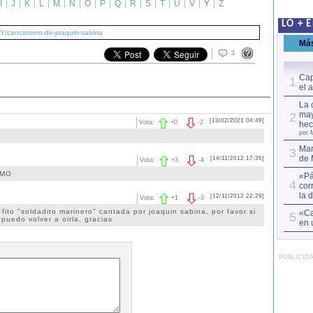
I
J
K
L
M
N
O
P
Q
R
S
T
U
V
Y
Z
LO + 
/Y/cancionero-de-joaquin-sabina
Má
3
Cap
1
el 
La 
may
2
[13/02/2021 04:49]
Vota:
+
0
-
2
hec
por 
Mar
3
de 
[14/11/2012 17:35]
Vota:
+
3
-
4
IMO
«Pá
4
cor
la 
[12/11/2012 22:29]
Vota:
+
1
-
3
fito "soldadito marinero" cantada por joaquin sabina, por favor si
«Ca
5
puedo volver a oirla, gracias
en 
PUBLICID