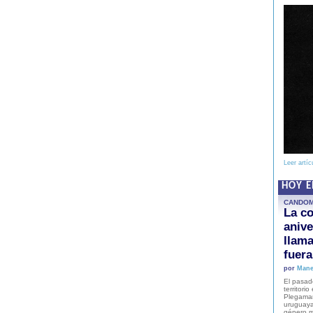
Leer artíc
HOY 
CANDO
La co
anive
llam
fuer
por
Mane
El pasad
territori
Plegaman
uruguaya
género m