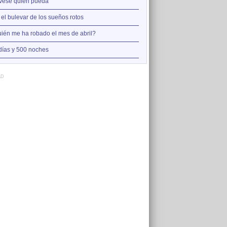
2
vese quien pueda
Así estoy yo sin ti
3
 el bulevar de los sueños rotos
A la orilla de la chimenea
4
ién me ha robado el mes de abril?
Amo el amor de los mariner
5
días y 500 noches
Otro jueves cobarde
AD