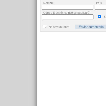
Nombre
País
Correo Electrónico (No se publicará)
A
No soy un robot