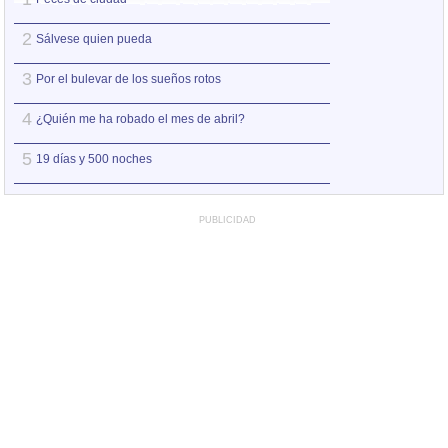
2
2
Sálvese quien pueda
Así estoy yo sin ti
3
3
Por el bulevar de los sueños rotos
A la orilla de la 
4
4
¿Quién me ha robado el mes de abril?
Amo el amor de l
5
5
19 días y 500 noches
Otro jueves coba
PUBLICIDAD