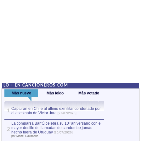
LO + EN CANCIONEROS.COM
Más nuevo
Más leído
Más votado
Capturan en Chile al último exmilitar condenado por
La comparsa Bantú
1
el asesinato de Víctor Jara
mayor desfile de
1
[27/07/2026]
hecho fuera de U
por Manel Gausachs
La comparsa Bantú celebra su 10º aniversario con el
mayor desfile de llamadas de candombe jamás
2
Capturan en Chile
2
hecho fuera de Uruguay
[25/07/2026]
el asesinato de Ví
por Manel Gausachs