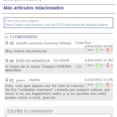
Más artículos relacionados
Para citar esta página:
https://www.cancioneros.com/ca/12/Y/cancionero-de-joaquin-sabina
3 COMENTARIOS
#3
Adolfo antonio Gairaud Villalta
Costa Rica
[13/02/2021 04:49]
Vota:
+
0
-
2
Muy buena recopilacion
#2
EVELYN MENDOZA
ECUADOR
[14/11/2012 17:35]
Vota:
+
3
-
4
lo mejor de lo mejor Joaquin SABINA....LO
MAXIMO
#1
paco
españa
[12/11/2012 22:29]
Vota:
+
1
-
3
hola, creo que alguna vez he oido la cancion
de fito "soldadito marinero" cantada por joaquin sabina, por
favor si es asi haganmelo saber y si es posible me como
puedo volver a oirla, gracias
Escribe tu comentario