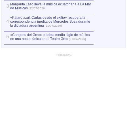
Margarita Laso lleva la música ecuatoriana a La Mar
3
de Músicas
[22/07/2026]
«Pájaro azul. Cartas desde el exilio» recupera la
4
correspondencia inédita de Mercedes Sosa durante
la dictadura argentina
[21/07/2026]
«Cançons del Grec» celebra medio siglo de música
5
en una noche única en el Teatre Grec
[21/07/2026]
PUBLICIDAD