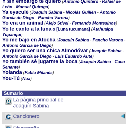
Y sin embargo te quiero
(
Antonio Quintero
-
Rafael de
León
-
Manuel Quiroga
)
Ya eyaculé
(
Joaquín Sabina
-
Nicolás Guillén
-
Antonio
García de Diego
-
Pancho Varona
)
Yo era un animal
(
Alejo Stivel
-
Fernando Montesinos
)
Yo le canto a la luna
o [Luna tucumana]
(
Atahualpa
Yupanqui
)
Yo me bajo en Atocha
(
Joaquín Sabina
-
Pancho Varona
-
Antonio García de Diego
)
Yo quiero ser una chica Almodóvar
(
Joaquín Sabina
-
Antonio García de Diego
-
Luis Eduardo Aute
)
Yo también sé jugarme la boca
(
Joaquín Sabina
-
Caco
Senante
)
Yolanda
(
Pablo Milanés
)
You-Tú
(
Noa
)
Sumario
La página principal de
Joaquín Sabina
Cancionero