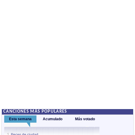
CANCIONES MÁS POPULARES
Esta semana
Acumulado
Más votado
1
1
Peces de ciudad
Nos sobran los m