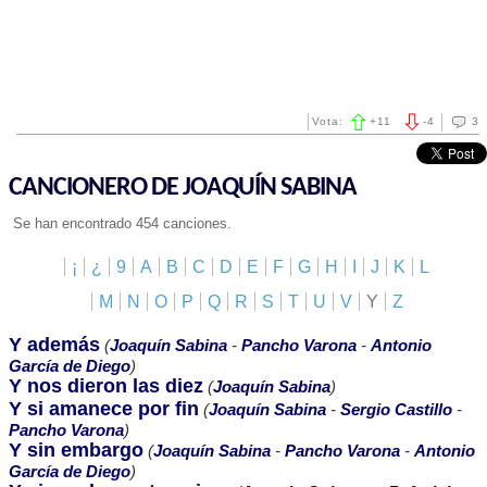
Vota:
+
11
-
4
3
CANCIONERO DE JOAQUÍN SABINA
Se han encontrado 454 canciones.
¡
¿
9
A
B
C
D
E
F
G
H
I
J
K
L
M
N
O
P
Q
R
S
T
U
V
Y
Z
Y además
(
Joaquín Sabina
-
Pancho Varona
-
Antonio
García de Diego
)
Y nos dieron las diez
(
Joaquín Sabina
)
Y si amanece por fin
(
Joaquín Sabina
-
Sergio Castillo
-
Pancho Varona
)
Y sin embargo
(
Joaquín Sabina
-
Pancho Varona
-
Antonio
García de Diego
)