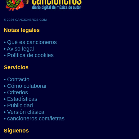
© 2026 CANCIONEROS.COM
Notas legales
•
Qué es cancioneros
•
Aviso legal
•
Política de cookies
Servicios
•
Contacto
•
Cómo colaborar
•
Criterios
•
Estadísticas
•
Publicidad
•
Versión clásica
•
cancioneros.com/letras
Síguenos