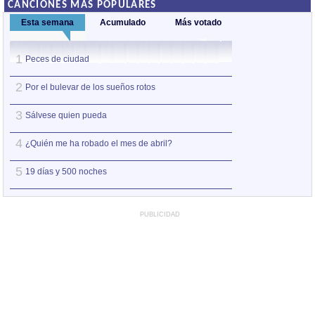
CANCIONES MÁS POPULARES
Esta semana
Acumulado
Más votado
1
1
Peces de ciudad
Nos sobran los m
2
2
Por el bulevar de los sueños rotos
Así estoy yo sin ti
3
3
Sálvese quien pueda
A la orilla de la 
4
4
¿Quién me ha robado el mes de abril?
Amo el amor de l
5
5
19 días y 500 noches
Otro jueves coba
PUBLICIDAD