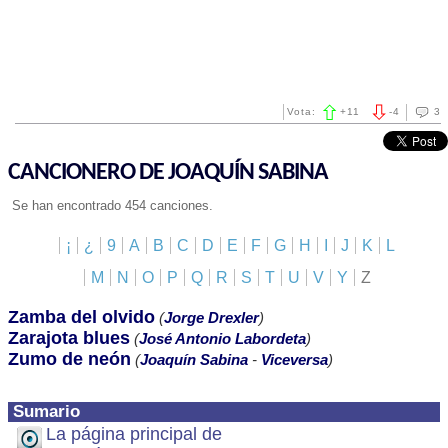
Vota:
+
11
-
4
3
CANCIONERO DE JOAQUÍN SABINA
Se han encontrado 454 canciones.
¡
¿
9
A
B
C
D
E
F
G
H
I
J
K
L
M
N
O
P
Q
R
S
T
U
V
Y
Z
Zamba del olvido
(
Jorge Drexler
)
Zarajota blues
(
José Antonio Labordeta
)
Zumo de neón
(
Joaquín Sabina
-
Viceversa
)
Sumario
La página principal de