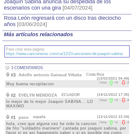
Joaquín Sabina anuncia su despedida de los
escenarios con una gira
[04/07/2024]
Rosa León regresará con un disco tras dieciocho
años
[03/06/2024]
Más artículos relacionados
Para citar esta página:
https://www.cancioneros.com/ca/12/Z/cancionero-de-joaquin-sabina
3 COMENTARIOS
#3
Adolfo antonio Gairaud Villalta
Costa Rica
[13/02/2021 04:49]
Vota:
+
0
-
2
Muy buena recopilacion
#2
EVELYN MENDOZA
ECUADOR
[14/11/2012 17:35]
Vota:
+
3
-
4
lo mejor de lo mejor Joaquin SABINA....LO
MAXIMO
#1
paco
españa
[12/11/2012 22:29]
Vota:
+
1
-
3
hola, creo que alguna vez he oido la cancion
de fito "soldadito marinero" cantada por joaquin sabina, por
favor si es asi haganmelo saber y si es posible me como