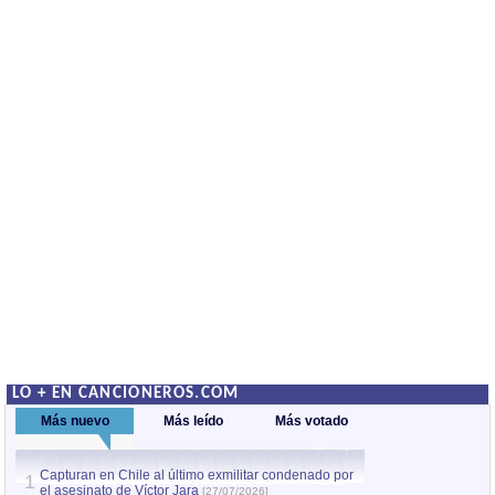
LO + EN CANCIONEROS.COM
Más nuevo
Más leído
Más votado
Capturan en Chile al último exmilitar condenado por
La comparsa Bantú
1
el asesinato de Víctor Jara
mayor desfile de
[27/07/2026]