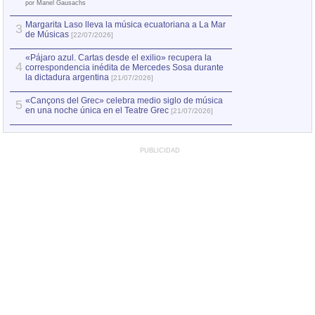
el asesinato de Ví
por Manel Gausachs
Margarita Laso lleva la música ecuatoriana a La Mar
3
de Músicas
[22/07/2026]
«Pájaro azul. Cartas desde el exilio» recupera la
4
correspondencia inédita de Mercedes Sosa durante
la dictadura argentina
[21/07/2026]
«Cançons del Grec» celebra medio siglo de música
5
en una noche única en el Teatre Grec
[21/07/2026]
PUBLICIDAD