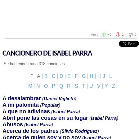
Vota:
+
0
-
2
0
CANCIONERO DE ISABEL PARRA
Se han encontrado 318 canciones.
"
A
B
C
D
E
F
G
H
I
J
L
M
N
O
P
Q
R
S
T
U
V
Y
Z
A desalambrar
(
Daniel Viglietti
)
A mi palomita
(
Popular
)
A que no adivinas
(
Isabel Parra
)
Abril pone las cosas en su lugar
(
Isabel Parra
)
Abusos
(
Isabel Parra
)
Acerca de los padres
(
Silvio Rodríguez
)
Acerca de quien soy y no soy
(
Isabel Parra
)