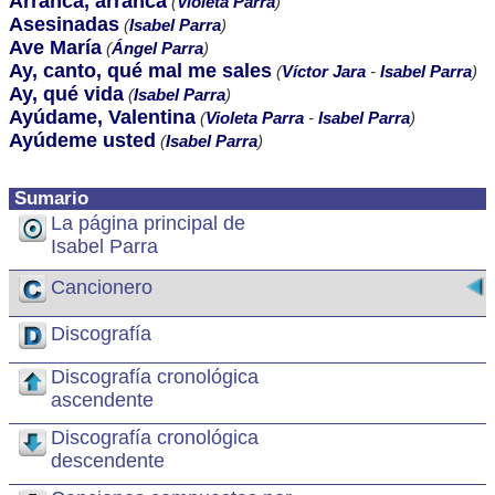
Arranca, arranca
(
Violeta Parra
)
Asesinadas
(
Isabel Parra
)
Ave María
(
Ángel Parra
)
Ay, canto, qué mal me sales
(
Víctor Jara
-
Isabel Parra
)
Ay, qué vida
(
Isabel Parra
)
Ayúdame, Valentina
(
Violeta Parra
-
Isabel Parra
)
Ayúdeme usted
(
Isabel Parra
)
Sumario
La página principal de
Isabel Parra
Cancionero
Discografía
Discografía cronológica
ascendente
Discografía cronológica
descendente