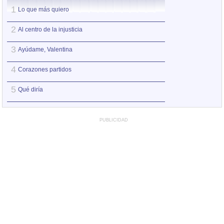
1
1
Lo que más quiero
Al centro de la inj
2
2
Al centro de la injusticia
Lo que más quier
3
3
Ayúdame, Valentina
Ayúdame, Valent
4
4
Corazones partidos
Ay, canto, qué ma
5
5
Qué diría
Qué diría
PUBLICIDAD