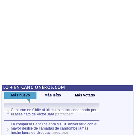
LO + EN CANCIONEROS.COM
Más nuevo
Más leído
Más votado
Capturan en Chile al último exmilitar condenado por
La comparsa Bantú
1
el asesinato de Víctor Jara
mayor desfile de
1
[27/07/2026]
hecho fuera de U
por Manel Gausachs
La comparsa Bantú celebra su 10º aniversario con el
mayor desfile de llamadas de candombe jamás
2
Capturan en Chile
2
hecho fuera de Uruguay
[25/07/2026]