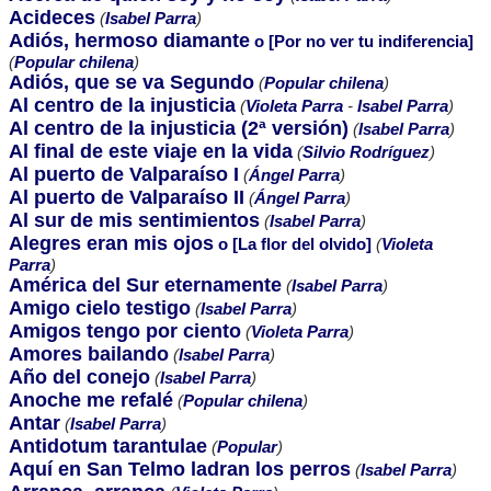
Acideces
(
Isabel Parra
)
Adiós, hermoso diamante
o [Por no ver tu indiferencia]
(
Popular chilena
)
Adiós, que se va Segundo
(
Popular chilena
)
Al centro de la injusticia
(
Violeta Parra
-
Isabel Parra
)
Al centro de la injusticia (2ª versión)
(
Isabel Parra
)
Al final de este viaje en la vida
(
Silvio Rodríguez
)
Al puerto de Valparaíso I
(
Ángel Parra
)
Al puerto de Valparaíso II
(
Ángel Parra
)
Al sur de mis sentimientos
(
Isabel Parra
)
Alegres eran mis ojos
o [La flor del olvido]
(
Violeta
Parra
)
América del Sur eternamente
(
Isabel Parra
)
Amigo cielo testigo
(
Isabel Parra
)
Amigos tengo por ciento
(
Violeta Parra
)
Amores bailando
(
Isabel Parra
)
Año del conejo
(
Isabel Parra
)
Anoche me refalé
(
Popular chilena
)
Antar
(
Isabel Parra
)
Antidotum tarantulae
(
Popular
)
Aquí en San Telmo ladran los perros
(
Isabel Parra
)