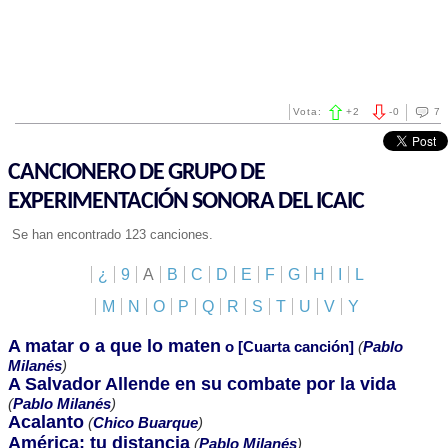
Vota:
+
2
-
0
7
CANCIONERO DE GRUPO DE
EXPERIMENTACIÓN SONORA DEL ICAIC
Se han encontrado 123 canciones.
¿
9
A
B
C
D
E
F
G
H
I
L
M
N
O
P
Q
R
S
T
U
V
Y
A matar o a que lo maten
o [Cuarta canción]
(
Pablo
Milanés
)
A Salvador Allende en su combate por la vida
(
Pablo Milanés
)
Acalanto
(
Chico Buarque
)
América: tu distancia
(
Pablo Milanés
)