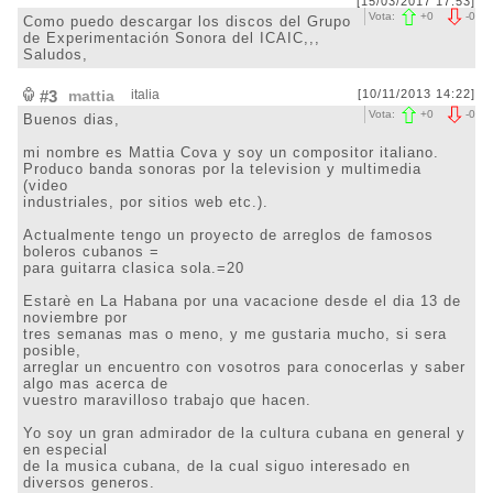
[15/03/2017 17:53]
Vota:
+
0
-
0
Como puedo descargar los discos del Grupo
de Experimentación Sonora del ICAIC,,,
Saludos,
#3
mattia
italia
[10/11/2013 14:22]
Vota:
+
0
-
0
Buenos dias,
mi nombre es Mattia Cova y soy un compositor italiano.
Produco banda sonoras por la television y multimedia
(video
industriales, por sitios web etc.).
Actualmente tengo un proyecto de arreglos de famosos
boleros cubanos =
para guitarra clasica sola.=20
Estarè en La Habana por una vacacione desde el dia 13 de
noviembre por
tres semanas mas o meno, y me gustaria mucho, si sera
posible,
arreglar un encuentro con vosotros para conocerlas y saber
algo mas acerca de
vuestro maravilloso trabajo que hacen.
Yo soy un gran admirador de la cultura cubana en general y
en especial
de la musica cubana, de la cual siguo interesado en
diversos generos.