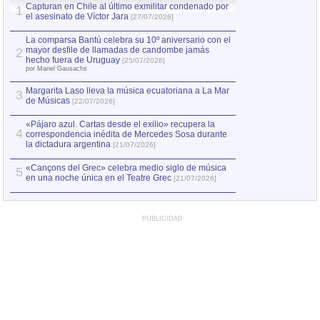
Capturan en Chile al último exmilitar condenado por
La comparsa Bantú
1
el asesinato de Víctor Jara
mayor desfile de
1
[27/07/2026]
hecho fuera de U
por Manel Gausachs
La comparsa Bantú celebra su 10º aniversario con el
mayor desfile de llamadas de candombe jamás
2
Capturan en Chile
2
hecho fuera de Uruguay
[25/07/2026]
el asesinato de Ví
por Manel Gausachs
Margarita Laso lleva la música ecuatoriana a La Mar
Margarita Laso ll
3
3
de Músicas
de Músicas
[22/07/2026]
[22/07
«Pájaro azul. Cartas desde el exilio» recupera la
4
correspondencia inédita de Mercedes Sosa durante
la dictadura argentina
[21/07/2026]
«Cançons del Grec» celebra medio siglo de música
5
en una noche única en el Teatre Grec
[21/07/2026]
PUBLICIDAD