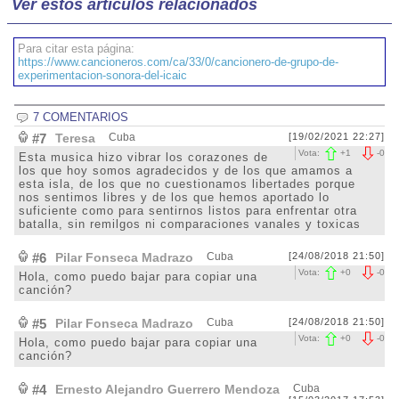
Ver estos artículos relacionados
Para citar esta página:
https://www.cancioneros.com/ca/33/0/cancionero-de-grupo-de-
experimentacion-sonora-del-icaic
7 COMENTARIOS
#7
Teresa
Cuba
[19/02/2021 22:27]
Vota:
+
1
-
0
Esta musica hizo vibrar los corazones de
los que hoy somos agradecidos y de los que amamos a
esta isla, de los que no cuestionamos libertades porque
nos sentimos libres y de los que hemos aportado lo
suficiente como para sentirnos listos para enfrentar otra
batalla, sin remilgos ni comparaciones vanales y toxicas
#6
Pilar Fonseca Madrazo
Cuba
[24/08/2018 21:50]
Vota:
+
0
-
0
Hola, como puedo bajar para copiar una
canción?
#5
Pilar Fonseca Madrazo
Cuba
[24/08/2018 21:50]
Vota:
+
0
-
0
Hola, como puedo bajar para copiar una
canción?
#4
Ernesto Alejandro Guerrero Mendoza
Cuba