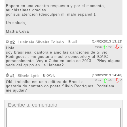
Espero en una vuestra respuesta y por el momento,
muchissimas gracias
por sus atencion (desculpen mi malo espanol!).
Un saludo,
Mattia Cova
#2
Lucineia Silveira Toledo
Brasil
[14/02/2013 13:12]
Vota:
+
0
-
0
Hola
soy brasileña, cantora e amo las canciones de Silvio
Rodriguez... me gustaria mucho conocerlo y al ICAIC
personalmente. Voy a Cuba en junio de 2013... ?Hay alguna
sede del grupo en La Habana?
#1
Sibele Lytk
BRASIL
[13/02/2013 14:40]
Vota:
+
0
-
0
Olá, trabalho em uma editora do Brasil e
gostaria do contato do poeta Silvio Rodrígues. Poderiam
me ajudar?
Escribe tu comentario