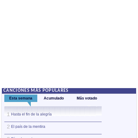
CANCIONES MÁS POPULARES
Esta semana
Acumulado
Más votado
1
1
Hasta el fin de la alegría
Ángel del cielo
2
2
El país de la mentira
Cuando tardas y