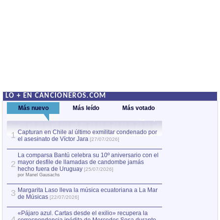
LO + EN CANCIONEROS.COM
Más nuevo
Más leído
Más votado
Capturan en Chile al último exmilitar condenado por
La comparsa Bantú
1
el asesinato de Víctor Jara
mayor desfile de
1
[27/07/2026]
hecho fuera de U
por Manel Gausachs
La comparsa Bantú celebra su 10º aniversario con el
mayor desfile de llamadas de candombe jamás
2
Capturan en Chile
2
hecho fuera de Uruguay
[25/07/2026]
el asesinato de Ví
por Manel Gausachs
Margarita Laso lleva la música ecuatoriana a La Mar
Margarita Laso ll
3
3
de Músicas
de Músicas
[22/07/2026]
[22/07
«Pájaro azul. Cartas desde el exilio» recupera la
4