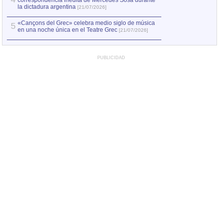
correspondencia inédita de Mercedes Sosa durante
la dictadura argentina
[21/07/2026]
«Cançons del Grec» celebra medio siglo de música
5
en una noche única en el Teatre Grec
[21/07/2026]
PUBLICIDAD