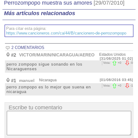
Perrozompopo muestra sus amores
[29/07/2010]
Más artículos relacionados
Para citar esta página:
https://www.cancioneros.com/ca/44/B/cancionero-de-perrozompopo
2 COMENTARIOS
#2
VICTOR/MARIN/NICARAGUA/AEREO
Estados Unidos
[31/08/2025 01:02]
Vota:
+
0
-
0
perro zompopo sigue sonando en los
Nicaraguenses
#1
manuel
Nicaragua
[01/08/2016 03:45]
Vota:
+
0
-
1
perro zompopo es lo mejor que suena en
nicaragua
Escribe tu comentario