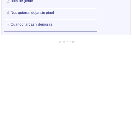
3
3
Ríos de gente
Quiere a tu país
4
4
Nos quieren dejar sin pinol
Entre remolinos
5
5
Cuando tardas y demoras
9 días
PUBLICIDAD