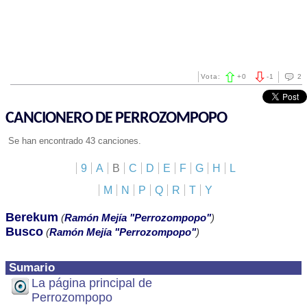
Vota:
+
0
-
1
2
CANCIONERO DE PERROZOMPOPO
Se han encontrado 43 canciones.
9
A
B
C
D
E
F
G
H
L
M
N
P
Q
R
T
Y
Berekum
(
Ramón Mejía "Perrozompopo"
)
Busco
(
Ramón Mejía "Perrozompopo"
)
Sumario
La página principal de
Perrozompopo