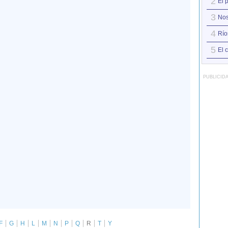
2
El 
3
Nos
4
Río
5
El c
PUBLICID
F
G
H
L
M
N
P
Q
R
T
Y