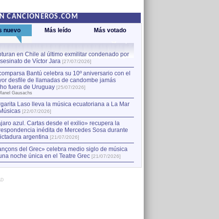
EN CANCIONEROS.COM
s nuevo
Más leído
Más votado
turan en Chile al último exmilitar condenado por
La comparsa Bantú celebra s
asesinato de Víctor Jara
mayor desfile de llamadas
1
[27/07/2026]
hecho fuera de Uruguay
[25
comparsa Bantú celebra su 10º aniversario con el
por Manel Gausachs
or desfile de llamadas de candombe jamás
Capturan en Chile al último
2
ho fuera de Uruguay
[25/07/2026]
el asesinato de Víctor Jara
[
Manel Gausachs
garita Laso lleva la música ecuatoriana a La Mar
Músicas
[22/07/2026]
jaro azul. Cartas desde el exilio» recupera la
respondencia inédita de Mercedes Sosa durante
dictadura argentina
[21/07/2026]
nçons del Grec» celebra medio siglo de música
una noche única en el Teatre Grec
[21/07/2026]
AD