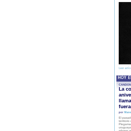
Leer artíc
HOY 
CANDO
La co
anive
llam
fuer
por
Mane
El pasad
territori
Plegaman
uruguaya
género m