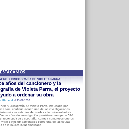
DESTACAMOS
NERO Y DISCOGRAFÍA DE VIOLETA PARRA
e años del cancionero y la
grafía de Violeta Parra, el proyecto
yudó a ordenar su obra
r Pintanel
el 13/07/2026
nero y Discografía de Violeta Parra, impulsado por
ros.com, continúa siendo una de las investigaciones
ales más importantes dedicadas a la universal artista
Cuatro años de investigación permitieron recuperar 520
, reconstruir su discografía, corregir numerosos errores
s y fijar datos fundamentales sobre una de las figuras
es de la música latinoamericana.