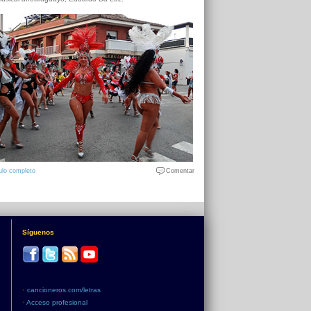
ulo completo
Comentar
Síguenos
•
cancioneros.com/letras
•
Acceso profesional