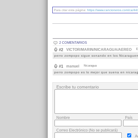
Para citar esta página:
https://www.cancioneros.com/ca/4
2 COMENTARIOS
#2
VICTOR/MARIN/NICARAGUA/AEREO
E
perro zompopo sigue sonando en los Nicarague
#1
manuel
Nicaragua
perro zompopo es lo mejor que suena en nicara
Escribe tu comentario
Nombre
País
Correo Electrónico (No se publicará)
A