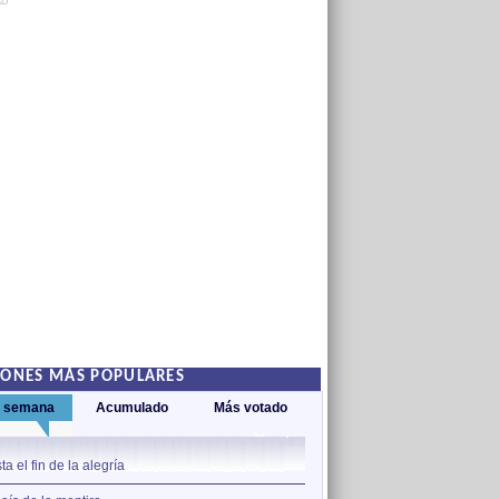
AD
IONES MÁS POPULARES
a semana
Acumulado
Más votado
1
a el fin de la alegría
Ángel del cielo