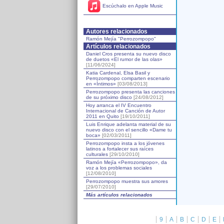
Escúchalo en Apple Music
Autores relacionados
Ramón Mejía "Perrozompopo"
Artículos relacionados
Daniel Cros presenta su nuevo disco
de duetos «El rumor de las olas»
[11/06/2024]
Katia Cardenal, Elsa Basil y
Perrozompopo comparten escenario
en «Íntimos»
[03/08/2013]
Perrozompopo presenta las canciones
de su próximo disco
[24/08/2012]
Hoy arranca el IV Encuentro
Internacional de Canción de Autor
2011 en Quito
[19/10/2011]
Luis Enrique adelanta material de su
nuevo disco con el sencillo «Dame tu
boca»
[02/03/2011]
Perrozompopo insta a los jóvenes
latinos a fortalecer sus raíces
culturales
[29/10/2010]
Ramón Mejía «Perrozompopo», da
voz a los problemas sociales
[12/08/2010]
Perrozompopo muestra sus amores
[29/07/2010]
Más artículos relacionados
9
A
B
C
D
E