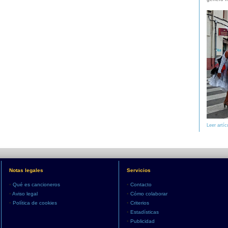
Leer artíc
Notas legales
Servicios
•
Qué es cancioneros
•
Contacto
•
Aviso legal
•
Cómo colaborar
•
Política de cookies
•
Criterios
•
Estadísticas
•
Publicidad