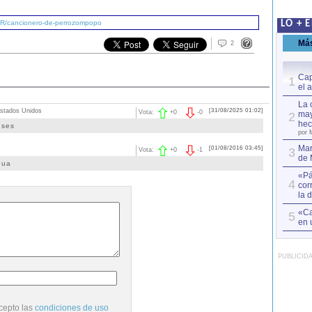
4/R/cancionero-de-perrozompopo
LO + 
Má
2
Cap
1
el 
La 
stados Unidos
[31/08/2025 01:02]
Vota:
+
0
-
0
may
2
hec
nses
por 
Mar
[01/08/2016 03:45]
3
Vota:
+
0
-
1
de 
gua
«Pá
4
cor
la 
«Ca
5
en 
PUBLICID
cepto las
condiciones de uso