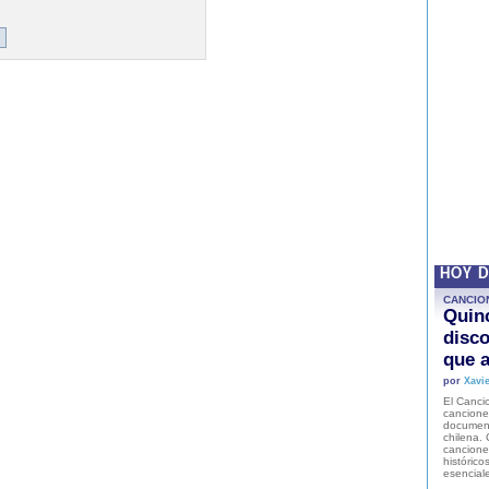
HOY 
CANCIO
Quinc
disco
que a
por
Xavie
El Cancio
cancione
document
chilena. 
canciones
histórico
esencial