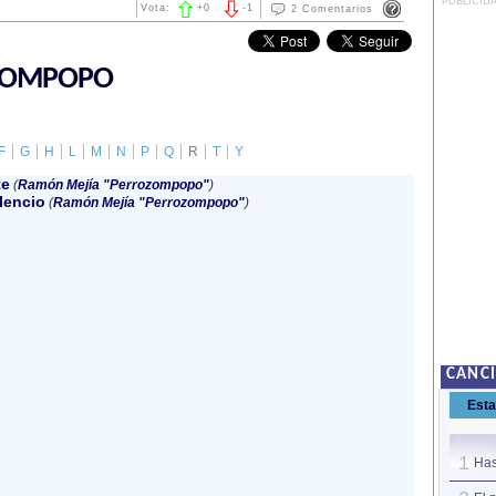
PUBLICID
Vota:
+
0
-
1
2 Comentarios
ZOMPOPO
F
G
H
L
M
N
P
Q
R
T
Y
te
(
Ramón Mejía "Perrozompopo"
)
lencio
(
Ramón Mejía "Perrozompopo"
)
CANC
Est
1
Hast