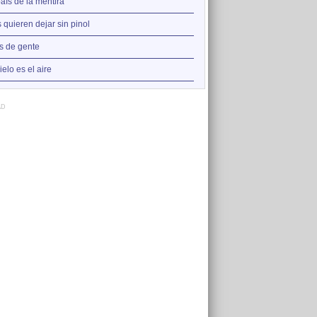
2
país de la mentira
Cuando tardas y demoras
3
 quieren dejar sin pinol
Quiere a tu país
4
s de gente
Entre remolinos
5
ielo es el aire
9 días
AD