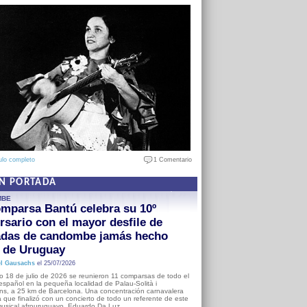
ulo completo
1 Comentario
EN PORTADA
MBE
mparsa Bantú celebra su 10º
rsario con el mayor desfile de
adas de candombe jamás hecho
a de Uruguay
l Gausachs
el 25/07/2026
o 18 de julio de 2026 se reunieron 11 comparsas de todo el
o español en la pequeña localidad de Palau-Solità i
s, a 25 km de Barcelona. Una concentración carnavalera
 que finalizó con un concierto de todo un referente de este
usical afrouruguayo, Eduardo Da Luz.