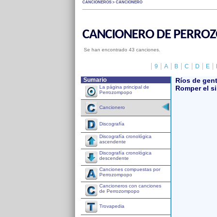
CANCIONEROS > CANCIONERO
CANCIONERO DE PERRO
Se han encontrado 43 canciones.
9
A
B
C
D
E
Sumario
Ríos de gen
La página principal de
Romper el si
Perrozompopo
Cancionero
Discografía
Discografía cronológica
ascendente
Discografía cronológica
descendente
Canciones compuestas por
Perrozompopo
Cancioneros con canciones
de Perrozompopo
Trovapedia