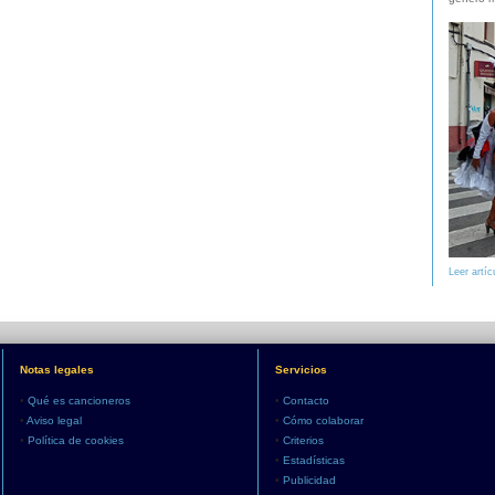
Leer artíc
Notas legales
Servicios
•
Qué es cancioneros
•
Contacto
•
Aviso legal
•
Cómo colaborar
•
Política de cookies
•
Criterios
•
Estadísticas
•
Publicidad