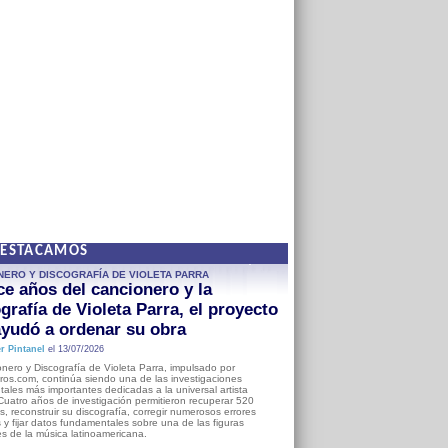
DESTACAMOS
NERO Y DISCOGRAFÍA DE VIOLETA PARRA
e años del cancionero y la
grafía de Violeta Parra, el proyecto
yudó a ordenar su obra
r Pintanel
el 13/07/2026
nero y Discografía de Violeta Parra, impulsado por
ros.com, continúa siendo una de las investigaciones
ales más importantes dedicadas a la universal artista
Cuatro años de investigación permitieron recuperar 520
, reconstruir su discografía, corregir numerosos errores
s y fijar datos fundamentales sobre una de las figuras
es de la música latinoamericana.