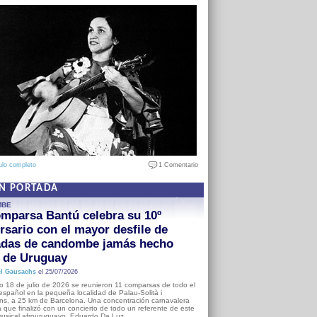
ulo completo
1 Comentario
EN PORTADA
MBE
mparsa Bantú celebra su 10º
rsario con el mayor desfile de
adas de candombe jamás hecho
a de Uruguay
l Gausachs
el 25/07/2026
o 18 de julio de 2026 se reunieron 11 comparsas de todo el
o español en la pequeña localidad de Palau-Solità i
s, a 25 km de Barcelona. Una concentración carnavalera
 que finalizó con un concierto de todo un referente de este
usical afrouruguayo, Eduardo Da Luz.