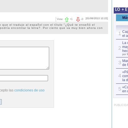
LO + 
Má
[01/06/2013 12:22]
Vota:
+
1
-
0
que el tradujo al español con el título "¿Qué te enseñó el
podría encontrar la letra?. Por cierto que va muy bien ahora con
Cap
1
el 
La 
may
2
hec
por 
Mar
3
de 
«Pá
4
cor
la 
«Ca
5
cepto las
condiciones de uso
en 
PUBLICID