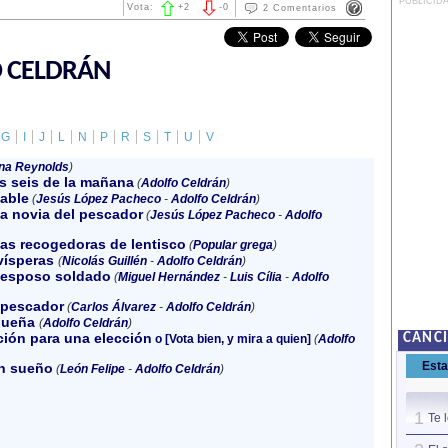
PUBLICID
Vota:
+
2
-
0
2 Comentarios
 CELDRÁN
G
I
J
L
N
P
R
S
T
U
V
na Reynolds
)
s seis de la mañana
(
Adolfo Celdrán
)
able
(
Jesús López Pacheco
-
Adolfo Celdrán
)
a novia del pescador
(
Jesús López Pacheco
-
Adolfo
as recogedoras de lentisco
(
Popular grega
)
vísperas
(
Nicolás Guillén
-
Adolfo Celdrán
)
 esposo soldado
(
Miguel Hernández
-
Luis Cília
-
Adolfo
 pescador
(
Carlos Álvarez
-
Adolfo Celdrán
)
queña
(
Adolfo Celdrán
)
ción para una elección
CANC
o [Vota bien, y mira a quien]
(
Adolfo
Est
n sueño
(
León Felipe
-
Adolfo Celdrán
)
1
Te 