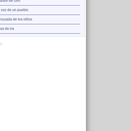
2
sastre de Ulm
Canción del pescador
3
a voz de un pueblo
Antes del odio
4
cruzada de los niños
Te lo prometió Martí
5
as de ira
El sastre de Ulm
AD