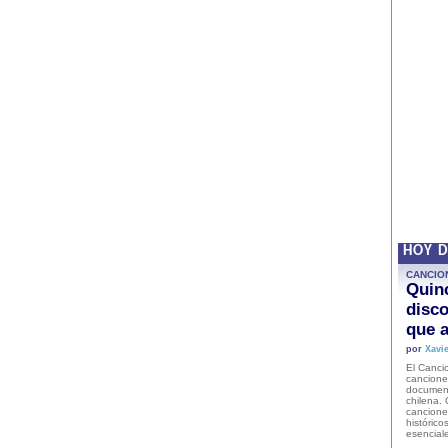
HOY 
CANCIO
Quinc
disco
que a
por
Xavie
El Cancio
cancione
document
chilena. 
canciones
histórico
esencial