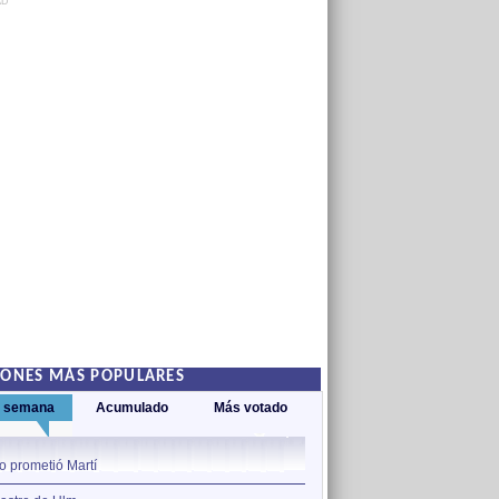
AD
IONES MÁS POPULARES
a semana
Acumulado
Más votado
1
lo prometió Martí
La cruzada de los niños