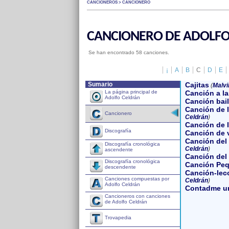
CANCIONEROS > CANCIONERO
CANCIONERO DE ADOLFO
Se han encontrado 58 canciones.
¡
A
B
C
D
E
Sumario
Cajitas
(
Malvi
La página principal de
Canción a la
Adolfo Celdrán
Canción bail
Canción de l
Cancionero
Celdrán
)
Canción de l
Discografía
Canción de 
Canción del
Discografía cronológica
Celdrán
)
ascendente
Canción del
Discografía cronológica
Canción Pe
descendente
Canción-lec
Canciones compuestas por
Celdrán
)
Adolfo Celdrán
Contadme u
Cancioneros con canciones
de Adolfo Celdrán
Trovapedia