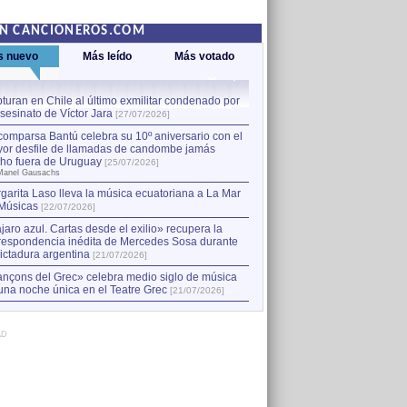
EN CANCIONEROS.COM
s nuevo
Más leído
Más votado
turan en Chile al último exmilitar condenado por
La comparsa Bantú celebra s
asesinato de Víctor Jara
mayor desfile de llamadas
1
[27/07/2026]
hecho fuera de Uruguay
[25
comparsa Bantú celebra su 10º aniversario con el
por Manel Gausachs
or desfile de llamadas de candombe jamás
Capturan en Chile al último
2
ho fuera de Uruguay
[25/07/2026]
el asesinato de Víctor Jara
[
Manel Gausachs
garita Laso lleva la música ecuatoriana a La Mar
Margarita Laso lleva la mús
3
Músicas
de Músicas
[22/07/2026]
[22/07/2026]
jaro azul. Cartas desde el exilio» recupera la
respondencia inédita de Mercedes Sosa durante
dictadura argentina
[21/07/2026]
nçons del Grec» celebra medio siglo de música
una noche única en el Teatre Grec
[21/07/2026]
AD