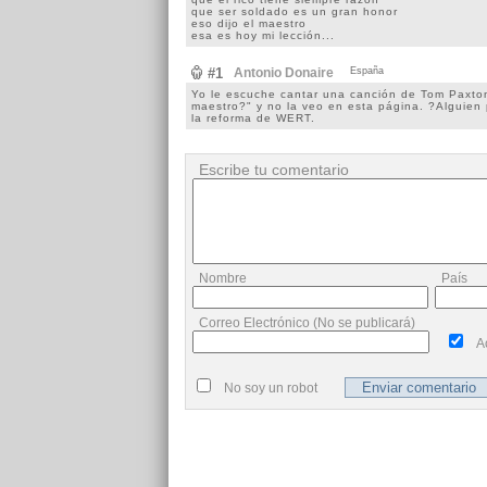
que ser soldado es un gran honor
eso dijo el maestro
esa es hoy mi lección...
#1
Antonio Donaire
España
Yo le escuche cantar una canción de Tom Paxton 
maestro?" y no la veo en esta página. ?Alguien 
la reforma de WERT.
Escribe tu comentario
Nombre
País
Correo Electrónico (No se publicará)
A
No soy un robot