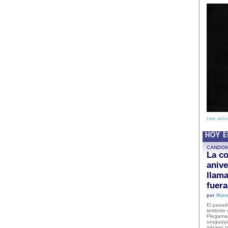
Leer artíc
HOY 
CANDO
La co
anive
llam
fuer
por
Mane
El pasad
territori
Plegaman
uruguaya
género m