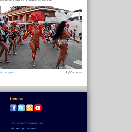
ulo completo
Comentar
Síguenos
•
cancioneros.com/letras
•
Acceso profesional