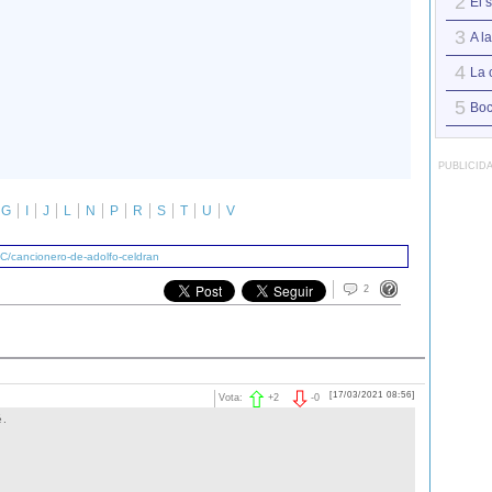
2
El 
3
A l
4
La 
5
Boc
PUBLICID
G
I
J
L
N
P
R
S
T
U
V
C/cancionero-de-adolfo-celdran
2
[17/03/2021 08:56]
Vota:
+
2
-
0
é.