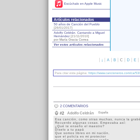
Escúchalo en Apple Music
Artículos relacionados
50 años de Canción del Pueblo
[26/01/2017]
Adolfo Celdrán. Cantando a Miguel
Hernández
[21/11/2010]
por María Gracia Correa
Ver estos artículos relacionados
¡
A
B
C
D
E
Para citar esta página:
https://www.cancioneros.com/ca/53/
2 COMENTARIOS
#2
Adolfo Celdrán
España
Esa canción, como otras muchas, nunca la grab
Recuerdo algunas cosas. Empezaba así:
¿Qué te enseño el maestro?
Díselo a tu papá
Que somos libres en mi nación,
que el policía es mi protector
que el rico tiene siempre razón