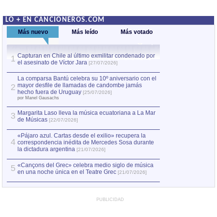
LO + EN CANCIONEROS.COM
Más nuevo
Más leído
Más votado
Capturan en Chile al último exmilitar condenado por
La comparsa Bantú
1
el asesinato de Víctor Jara
mayor desfile de
1
[27/07/2026]
hecho fuera de U
por Manel Gausachs
La comparsa Bantú celebra su 10º aniversario con el
mayor desfile de llamadas de candombe jamás
2
Capturan en Chile
2
hecho fuera de Uruguay
[25/07/2026]
el asesinato de Ví
por Manel Gausachs
Margarita Laso lleva la música ecuatoriana a La Mar
3
de Músicas
[22/07/2026]
«Pájaro azul. Cartas desde el exilio» recupera la
4
correspondencia inédita de Mercedes Sosa durante
la dictadura argentina
[21/07/2026]
«Cançons del Grec» celebra medio siglo de música
5
en una noche única en el Teatre Grec
[21/07/2026]
PUBLICIDAD