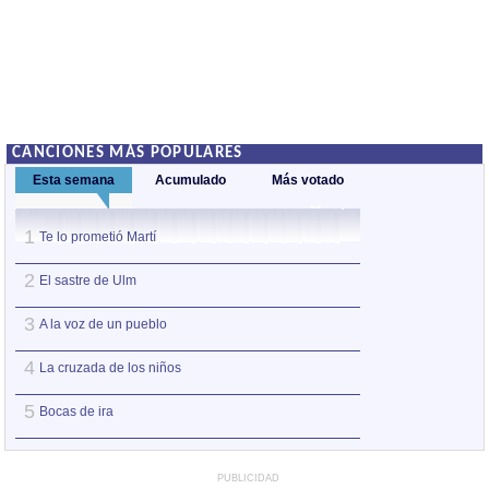
CANCIONES MÁS POPULARES
Esta semana
Acumulado
Más votado
1
1
Te lo prometió Martí
La cruzada de lo
2
2
El sastre de Ulm
Canción del pesc
3
3
A la voz de un pueblo
Antes del odio
4
4
La cruzada de los niños
Te lo prometió Ma
5
5
Bocas de ira
El sastre de Ulm
PUBLICIDAD