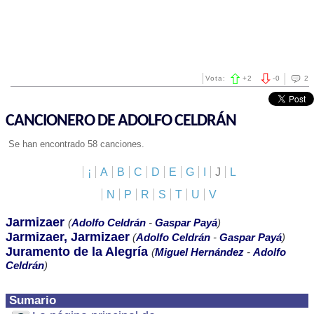
Vota:
+
2
-
0
2
CANCIONERO DE ADOLFO CELDRÁN
Se han encontrado 58 canciones.
¡
A
B
C
D
E
G
I
J
L
N
P
R
S
T
U
V
Jarmizaer
(
Adolfo Celdrán
-
Gaspar Payá
)
Jarmizaer, Jarmizaer
(
Adolfo Celdrán
-
Gaspar Payá
)
Juramento de la Alegría
(
Miguel Hernández
-
Adolfo
Celdrán
)
Sumario