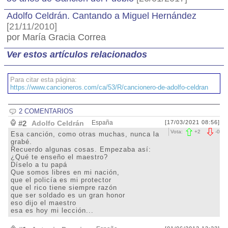
Adolfo Celdrán. Cantando a Miguel Hernández
[21/11/2010]
por María Gracia Correa
Ver estos artículos relacionados
Para citar esta página:
https://www.cancioneros.com/ca/53/R/cancionero-de-adolfo-celdran
2 COMENTARIOS
#2
Adolfo Celdrán
España
[17/03/2021 08:56]
Vota:
+
2
-
0
Esa canción, como otras muchas, nunca la
grabé.
Recuerdo algunas cosas. Empezaba así:
¿Qué te enseño el maestro?
Díselo a tu papá
Que somos libres en mi nación,
que el policía es mi protector
que el rico tiene siempre razón
que ser soldado es un gran honor
eso dijo el maestro
esa es hoy mi lección...