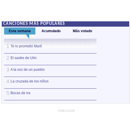
CANCIONES MÁS POPULARES
Esta semana
Acumulado
Más votado
1
1
Te lo prometió Martí
La cruzada de lo
2
2
El sastre de Ulm
Canción del pesc
3
3
A la voz de un pueblo
Antes del odio
4
4
La cruzada de los niños
Te lo prometió Ma
5
5
Bocas de ira
El sastre de Ulm
PUBLICIDAD