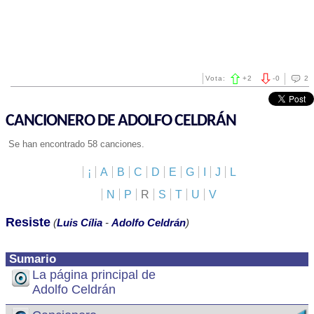
Vota:
+
2
-
0
2
CANCIONERO DE ADOLFO CELDRÁN
Se han encontrado 58 canciones.
¡
A
B
C
D
E
G
I
J
L
N
P
R
S
T
U
V
Resiste
(
Luis Cília
-
Adolfo Celdrán
)
Sumario
La página principal de
Adolfo Celdrán