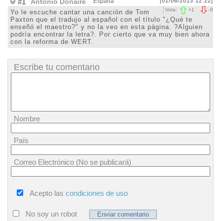
#1
Antonio Donaire
España
[01/06/2013 12:22]
Vota:
+
1
-
0
Yo le escuche cantar una canción de Tom
Paxton que el tradujo al español con el título "¿Qué te
enseñó el maestro?" y no la veo en esta página. ?Alguien
podría encontrar la letra?. Por cierto que va muy bien ahora
con la reforma de WERT.
Escribe tu comentario
Nombre
País
Correo Electrónico (No se publicará)
Acepto las
condiciones de uso
No soy un robot