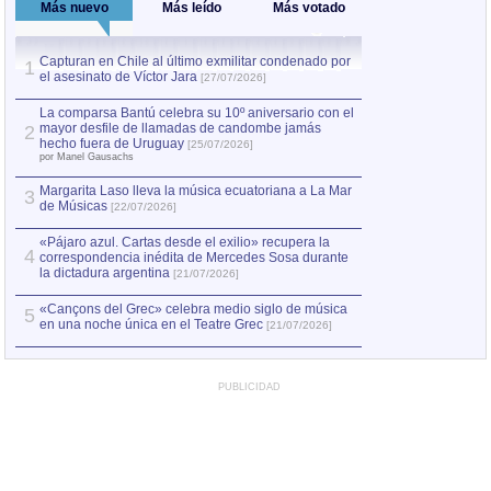
Más nuevo
Más leído
Más votado
Capturan en Chile al último exmilitar condenado por
La comparsa Bantú
1
el asesinato de Víctor Jara
mayor desfile de
1
[27/07/2026]
hecho fuera de U
por Manel Gausachs
La comparsa Bantú celebra su 10º aniversario con el
mayor desfile de llamadas de candombe jamás
2
Capturan en Chile
2
hecho fuera de Uruguay
[25/07/2026]
el asesinato de Ví
por Manel Gausachs
Margarita Laso lleva la música ecuatoriana a La Mar
3
de Músicas
[22/07/2026]
«Pájaro azul. Cartas desde el exilio» recupera la
4
correspondencia inédita de Mercedes Sosa durante
la dictadura argentina
[21/07/2026]
«Cançons del Grec» celebra medio siglo de música
5
en una noche única en el Teatre Grec
[21/07/2026]
PUBLICIDAD