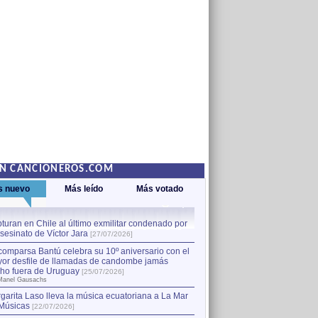
EN CANCIONEROS.COM
s nuevo
Más leído
Más votado
turan en Chile al último exmilitar condenado por
La comparsa Bantú celebra s
asesinato de Víctor Jara
mayor desfile de llamadas
1
[27/07/2026]
hecho fuera de Uruguay
[25
comparsa Bantú celebra su 10º aniversario con el
por Manel Gausachs
or desfile de llamadas de candombe jamás
Capturan en Chile al último
2
ho fuera de Uruguay
[25/07/2026]
el asesinato de Víctor Jara
[
Manel Gausachs
garita Laso lleva la música ecuatoriana a La Mar
Margarita Laso lleva la mús
3
Músicas
de Músicas
[22/07/2026]
[22/07/2026]