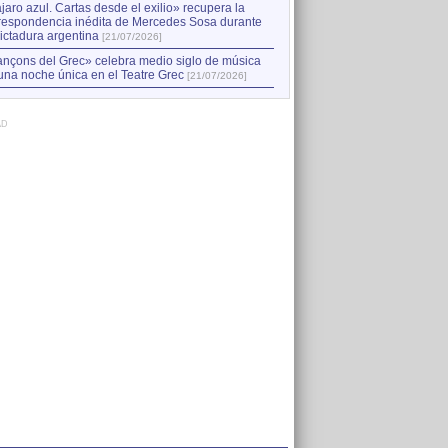
jaro azul. Cartas desde el exilio» recupera la
respondencia inédita de Mercedes Sosa durante
dictadura argentina
[21/07/2026]
nçons del Grec» celebra medio siglo de música
una noche única en el Teatre Grec
[21/07/2026]
AD