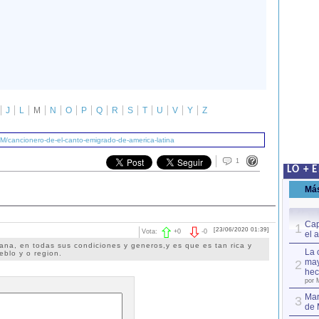
J
L
M
N
O
P
Q
R
S
T
U
V
Y
Z
M/cancionero-de-el-canto-emigrado-de-america-latina
1
LO + 
Má
Cap
1
[23/06/2020 01:39]
Vota:
+
0
-
0
el 
na, en todas sus condiciones y generos,y es que es tan rica y
La 
eblo y o region.
may
2
hec
por 
Mar
3
de 