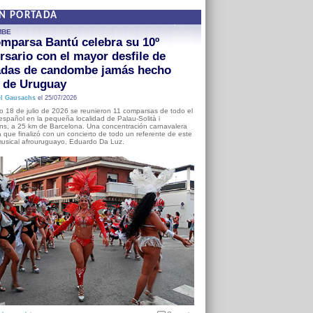
EN PORTADA
MBE
mparsa Bantú celebra su 10º
rsario con el mayor desfile de
adas de candombe jamás hecho
a de Uruguay
l Gausachs
el 25/07/2026
o 18 de julio de 2026 se reunieron 11 comparsas de todo el
o español en la pequeña localidad de Palau-Solità i
s, a 25 km de Barcelona. Una concentración carnavalera
 que finalizó con un concierto de todo un referente de este
usical afrouruguayo, Eduardo Da Luz.