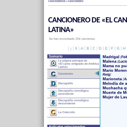
CANCIONEROS > CANCIONERO
CANCIONERO DE «EL CA
LATINA»
Se han encontrado 154 canciones.
¡
9
A
B
C
D
E
F
G
H
Sumario
Madrigal
(
Fel
La página principal de
Malena
(
Luci
«El canto emigrado de América
Mama no pu
Latina»
Mario Moren
Cancionero
Reig
)
Marioneta
(
A
Melodía de a
Discografía
Muchacha q
Discografía cronológica
Muerte de M
ascendente
Mujer de La
Discografía cronológica
descendente
La Colección
Artículos relacionados