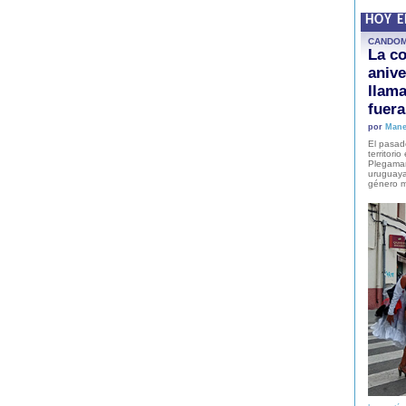
HOY 
CANDO
La co
anive
llam
fuer
por
Mane
El pasad
territori
Plegaman
uruguaya
género m