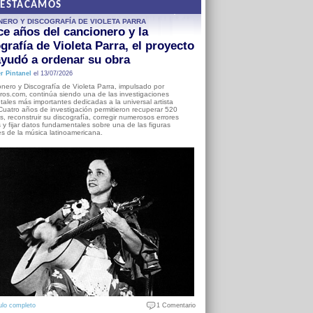
DESTACAMOS
NERO Y DISCOGRAFÍA DE VIOLETA PARRA
e años del cancionero y la
grafía de Violeta Parra, el proyecto
yudó a ordenar su obra
r Pintanel
el 13/07/2026
nero y Discografía de Violeta Parra, impulsado por
ros.com, continúa siendo una de las investigaciones
ales más importantes dedicadas a la universal artista
Cuatro años de investigación permitieron recuperar 520
, reconstruir su discografía, corregir numerosos errores
s y fijar datos fundamentales sobre una de las figuras
es de la música latinoamericana.
ulo completo
1 Comentario