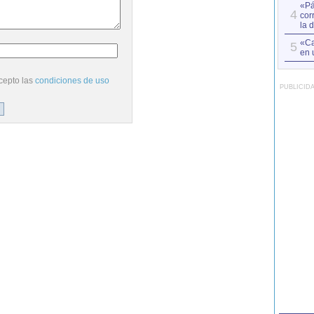
«Pá
4
cor
la 
«Ca
5
en 
cepto las
condiciones de uso
PUBLICID