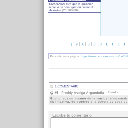
Rafael Amor dice que le quisieron
reconvertir pero «preferí cruzar el
desierto»
[25/10/2009]
¡
9
A
B
C
D
E
F
G
H
Para citar esta página:
https://www.cancioneros.com/ca/56/
1 COMENTARIO
#1
Freddy Aveiga Argandoña
Ecuador
Bueno, soy un amante de la musica latinoamerica
significativa, de acuerdo a la cultura de cada pu
Escribe tu comentario