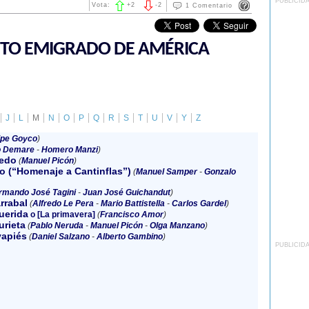
PUBLICID
Vota:
+
2
-
2
1 Comentario
NTO EMIGRADO DE AMÉRICA
J
L
M
N
O
P
Q
R
S
T
U
V
Y
Z
ipe Goyco
)
o Demare
-
Homero Manzi
)
edo
(
Manuel Picón
)
o (“Homenaje a Cantinflas”)
(
Manuel Samper
-
Gonzalo
rmando José Tagini
-
Juan José Guichandut
)
rrabal
(
Alfredo Le Pera
-
Mario Battistella
-
Carlos Gardel
)
uerida
o [La primavera]
(
Francisco Amor
)
urieta
(
Pablo Neruda
-
Manuel Picón
-
Olga Manzano
)
vapiés
(
Daniel Salzano
-
Alberto Gambino
)
PUBLICID