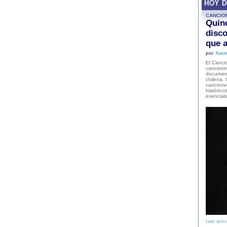
HOY 
CANCIO
Quinc
disco
que a
por
Xavie
El Cancio
cancione
document
chilena. 
canciones
histórico
esencial
Leer artíc