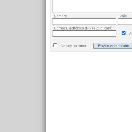
Nombre
País
Correo Electrónico (No se publicará)
A
No soy un robot