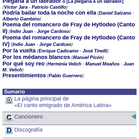
Plegaria a un labrador
o [La plegaria a un labrador]
(
Víctor Jara
-
Patricio Castillo
)
Podría bailar toda la noche con ella
(
Daniel Salzano
-
Alberto Gambino
)
Poema del romancero de Fray de Hytlodeo (Canto
II)
(
Indio Juan
-
Jorge Cardoso
)
Poema del romancero de Fray de Hytlodeo (Canto
IV)
(
Indio Juan
-
Jorge Cardoso
)
Por la vuelta
(
Enrique Cadícamo
-
José Tinelli
)
Por los médanos blancos
(
Manuel Picón
)
Por qué soy reo
(
Herminia Velich
-
Manuel Meaños
-
Juan
M. Velich
)
Presentimientos
(
Pablo Guerrero
)
Sumario
La página principal de
«El canto emigrado de América Latina»
Cancionero
Discografía