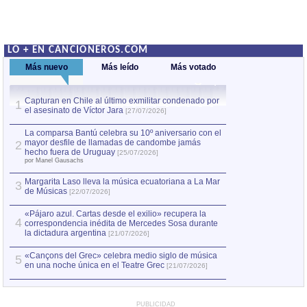
LO + EN CANCIONEROS.COM
Más nuevo
Más leído
Más votado
Capturan en Chile al último exmilitar condenado por
La comparsa Bantú
1
el asesinato de Víctor Jara
mayor desfile de
1
[27/07/2026]
hecho fuera de U
por Manel Gausachs
La comparsa Bantú celebra su 10º aniversario con el
mayor desfile de llamadas de candombe jamás
2
Capturan en Chile
2
hecho fuera de Uruguay
[25/07/2026]
el asesinato de Ví
por Manel Gausachs
Margarita Laso lleva la música ecuatoriana a La Mar
Margarita Laso ll
3
3
de Músicas
de Músicas
[22/07/2026]
[22/07
«Pájaro azul. Cartas desde el exilio» recupera la
4
correspondencia inédita de Mercedes Sosa durante
la dictadura argentina
[21/07/2026]
«Cançons del Grec» celebra medio siglo de música
5
en una noche única en el Teatre Grec
[21/07/2026]
PUBLICIDAD