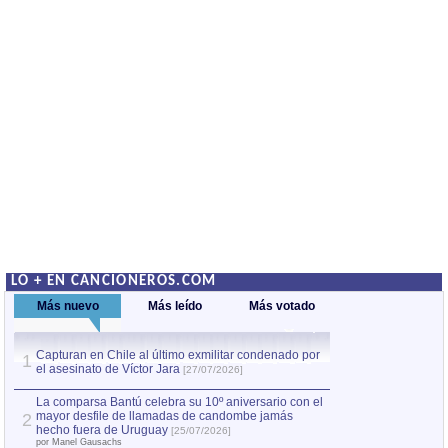
LO + EN CANCIONEROS.COM
Más nuevo
Más leído
Más votado
Capturan en Chile al último exmilitar condenado por
Capturan en Chile
1
1
el asesinato de Víctor Jara
el asesinato de Ví
[27/07/2026]
La comparsa Bantú celebra su 10º aniversario con el
mayor desfile de llamadas de candombe jamás
2
hecho fuera de Uruguay
[25/07/2026]
por Manel Gausachs