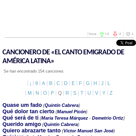
Vota:
+
2
-
2
1
CANCIONERO DE «EL CANTO EMIGRADO DE
AMÉRICA LATINA»
Se han encontrado 154 canciones.
¡
9
A
B
C
D
E
F
G
H
J
L
M
N
O
P
Q
R
S
T
U
V
Y
Z
Quase um fado
(
Quintín Cabrera
)
Qué dolor tan cierto
(
Manuel Picón
)
Qué será de ti
(
María Teresa Márquez
-
Demetrio Ortiz
)
Querido amigo
(
Quintín Cabrera
)
Quiero abrazarte tanto
(
Víctor Manuel San José
)