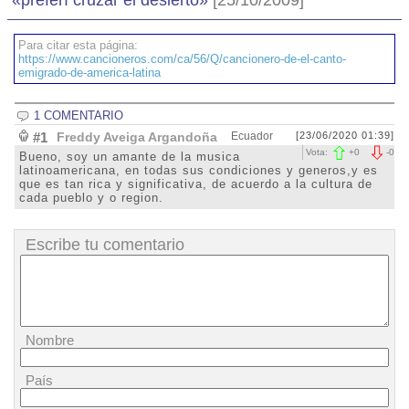
«preferí cruzar el desierto»
[25/10/2009]
Para citar esta página:
https://www.cancioneros.com/ca/56/Q/cancionero-de-el-canto-
emigrado-de-america-latina
1 COMENTARIO
#1
Freddy Aveiga Argandoña
Ecuador
[23/06/2020 01:39]
Vota:
+
0
-
0
Bueno, soy un amante de la musica
latinoamericana, en todas sus condiciones y generos,y es
que es tan rica y significativa, de acuerdo a la cultura de
cada pueblo y o region.
Escribe tu comentario
Nombre
País