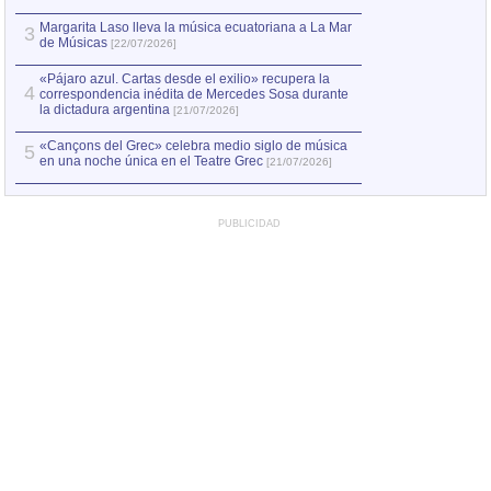
Margarita Laso lleva la música ecuatoriana a La Mar
3
de Músicas
[22/07/2026]
«Pájaro azul. Cartas desde el exilio» recupera la
4
correspondencia inédita de Mercedes Sosa durante
la dictadura argentina
[21/07/2026]
«Cançons del Grec» celebra medio siglo de música
5
en una noche única en el Teatre Grec
[21/07/2026]
PUBLICIDAD