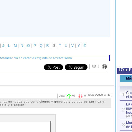
J
L
M
N
O
P
Q
R
S
T
U
V
Y
Z
S/cancionero-de-el-canto-emigrado-de-america-latina
1
LO + 
Má
Cap
1
[23/06/2020 01:39]
Vota:
+
0
-
0
el 
na, en todas sus condiciones y generos,y es que es tan rica y
La 
eblo y o region.
may
2
hec
por 
Mar
3
de 