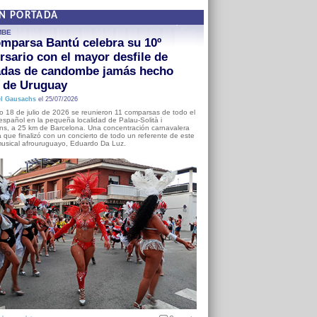
EN PORTADA
MBE
mparsa Bantú celebra su 10º
rsario con el mayor desfile de
adas de candombe jamás hecho
a de Uruguay
l Gausachs
el 25/07/2026
o 18 de julio de 2026 se reunieron 11 comparsas de todo el
o español en la pequeña localidad de Palau-Solità i
s, a 25 km de Barcelona. Una concentración carnavalera
 que finalizó con un concierto de todo un referente de este
usical afrouruguayo, Eduardo Da Luz.