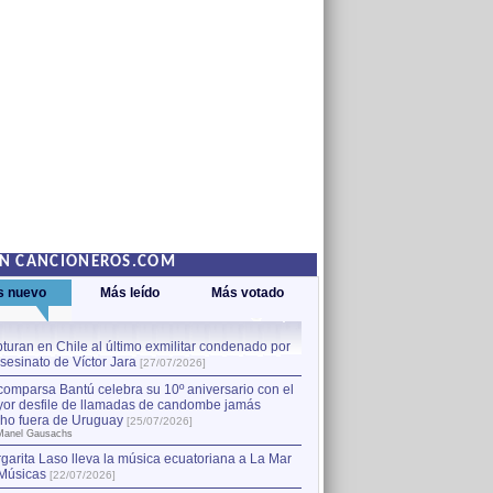
EN CANCIONEROS.COM
s nuevo
Más leído
Más votado
turan en Chile al último exmilitar condenado por
La comparsa Bantú celebra s
asesinato de Víctor Jara
mayor desfile de llamadas
1
[27/07/2026]
hecho fuera de Uruguay
[25
comparsa Bantú celebra su 10º aniversario con el
por Manel Gausachs
or desfile de llamadas de candombe jamás
Capturan en Chile al último
2
ho fuera de Uruguay
[25/07/2026]
el asesinato de Víctor Jara
[
Manel Gausachs
garita Laso lleva la música ecuatoriana a La Mar
Músicas
[22/07/2026]