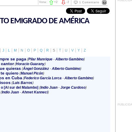
PUBLICID
Vota:
+
2
-
2
1 Comentario
NTO EMIGRADO DE AMÉRICA
J
L
M
N
O
P
Q
R
S
T
U
V
Y
Z
empre se paga
(
Pilar Manrique
-
Alberto Gambino
)
l cantor
(
Horacio Guarany
)
ue quieras
(
Ángel González
-
Alberto Gambino
)
te quiero
(
Manuel Picón
)
os en Cuba
(
Federico García Lorca
-
Alberto Gambino
)
iscos
(
Luis Barros
)
o [Al sur del Malambo]
(
Indio Juan
-
Jorge Cardoso
)
(
Indio Juan
-
Ahmet Kanneci
)
PUBLICID