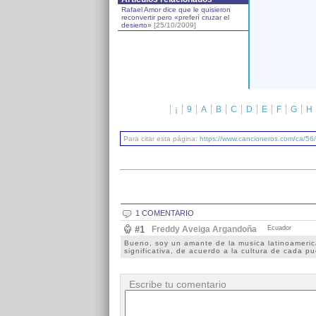
Rafael Amor dice que le quisieron
reconvertir pero «preferí cruzar el
desierto»
[25/10/2009]
¡
9
A
B
C
D
E
F
G
H
Para citar esta página:
https://www.cancioneros.com/ca/56/
1 COMENTARIO
#1
Freddy Aveiga Argandoña
Ecuador
Bueno, soy un amante de la musica latinoamerica
significativa, de acuerdo a la cultura de cada pu
Escribe tu comentario