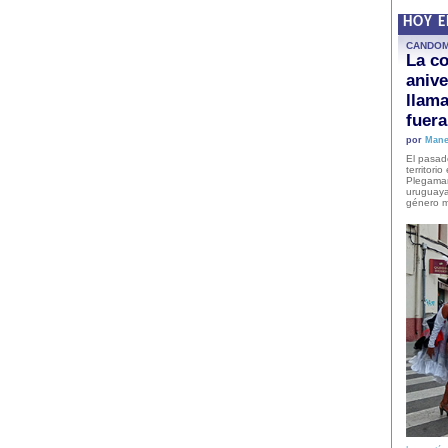
HOY 
CANDO
La co
anive
llam
fuer
por
Mane
El pasad
territori
Plegaman
uruguaya
género m