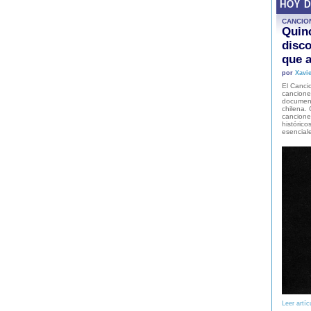
HOY 
CANCIO
Quinc
disco
que a
por
Xavie
El Cancio
cancione
document
chilena. 
canciones
histórico
esencial
Leer artíc