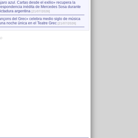
jaro azul. Cartas desde el exilio» recupera la
respondencia inédita de Mercedes Sosa durante
dictadura argentina
[21/07/2026]
nçons del Grec» celebra medio siglo de música
una noche única en el Teatre Grec
[21/07/2026]
AD