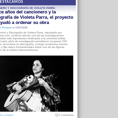
DESTACAMOS
NERO Y DISCOGRAFÍA DE VIOLETA PARRA
e años del cancionero y la
grafía de Violeta Parra, el proyecto
yudó a ordenar su obra
r Pintanel
el 13/07/2026
nero y Discografía de Violeta Parra, impulsado por
ros.com, continúa siendo una de las investigaciones
ales más importantes dedicadas a la universal artista
Cuatro años de investigación permitieron recuperar 520
, reconstruir su discografía, corregir numerosos errores
s y fijar datos fundamentales sobre una de las figuras
es de la música latinoamericana.
ulo completo
1 Comentario