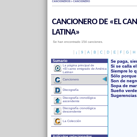
CANCIONEROS > CANCIONERO
CANCIONERO DE «EL CA
LATINA»
Se han encontrado 154 canciones.
¡
9
A
B
C
D
E
F
G
H
Sumario
Se paga, si
La página principal de
Si se calla e
«El canto emigrado de América
Siempre lo q
Latina»
Sólo porque 
Cancionero
Son de negr
Sopa de mar
Sueño verde
Discografía
Sugerencias
Discografía cronológica
ascendente
Discografía cronológica
descendente
La Colección
Artículos relacionados