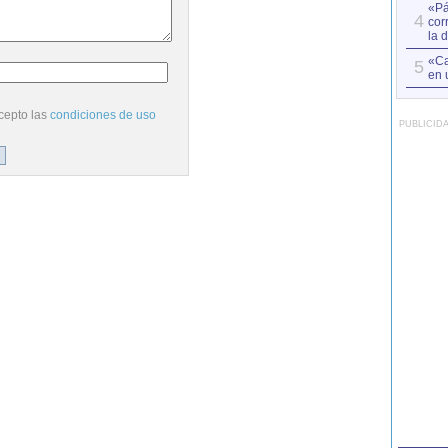
«Pá
4
cor
la 
«Ca
5
en 
cepto las
condiciones de uso
PUBLICID