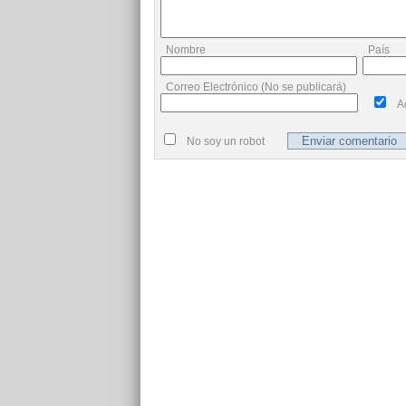
Nombre
País
Correo Electrónico (No se publicará)
A
No soy un robot