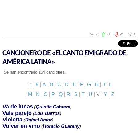
Vota:
+
2
-
2
1
CANCIONERO DE «EL CANTO EMIGRADO DE
AMÉRICA LATINA»
Se han encontrado 154 canciones.
¡
9
A
B
C
D
E
F
G
H
J
L
M
N
O
P
Q
R
S
T
U
V
Y
Z
Va de lunas
(
Quintín Cabrera
)
Vals parejo
(
Luis Barros
)
Violetta
(
Rafael Amor
)
Volver en vino
(
Horacio Guarany
)