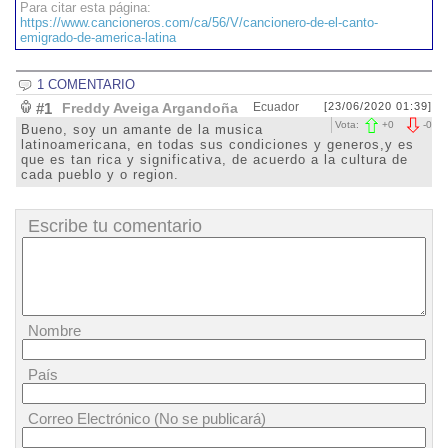
Para citar esta página:
https://www.cancioneros.com/ca/56/V/cancionero-de-el-canto-
emigrado-de-america-latina
1 COMENTARIO
#1
Freddy Aveiga Argandoña
Ecuador
[23/06/2020 01:39]
Vota:
+
0
-
0
Bueno, soy un amante de la musica
latinoamericana, en todas sus condiciones y generos,y es
que es tan rica y significativa, de acuerdo a la cultura de
cada pueblo y o region.
Escribe tu comentario
Nombre
País
Correo Electrónico (No se publicará)