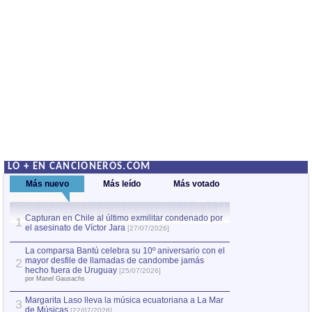
LO + EN CANCIONEROS.COM
Más nuevo
Más leído
Más votado
Capturan en Chile al último exmilitar condenado por
La comparsa Bantú
1
el asesinato de Víctor Jara
mayor desfile de
1
[27/07/2026]
hecho fuera de U
por Manel Gausachs
La comparsa Bantú celebra su 10º aniversario con el
mayor desfile de llamadas de candombe jamás
2
Capturan en Chile
2
hecho fuera de Uruguay
[25/07/2026]
el asesinato de Ví
por Manel Gausachs
Margarita Laso lleva la música ecuatoriana a La Mar
3
de Músicas
[22/07/2026]