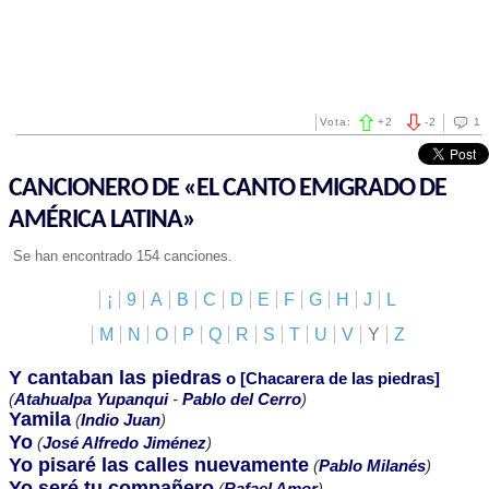
Vota:
+
2
-
2
1
CANCIONERO DE «EL CANTO EMIGRADO DE
AMÉRICA LATINA»
Se han encontrado 154 canciones.
¡
9
A
B
C
D
E
F
G
H
J
L
M
N
O
P
Q
R
S
T
U
V
Y
Z
Y cantaban las piedras
o [Chacarera de las piedras]
(
Atahualpa Yupanqui
-
Pablo del Cerro
)
Yamila
(
Indio Juan
)
Yo
(
José Alfredo Jiménez
)
Yo pisaré las calles nuevamente
(
Pablo Milanés
)
Yo seré tu compañero
(
Rafael Amor
)