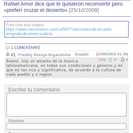
Rafael Amor dice que le quisieron reconvertir pero
«preferí cruzar el desierto»
[25/10/2009]
Para citar esta página:
https://www.cancioneros.com/ca/56/Y/cancionero-de-el-canto-
emigrado-de-america-latina
1 COMENTARIO
#1
Freddy Aveiga Argandoña
Ecuador
[23/06/2020 01:39]
Vota:
+
0
-
0
Bueno, soy un amante de la musica
latinoamericana, en todas sus condiciones y generos,y es
que es tan rica y significativa, de acuerdo a la cultura de
cada pueblo y o region.
Escribe tu comentario
Nombre