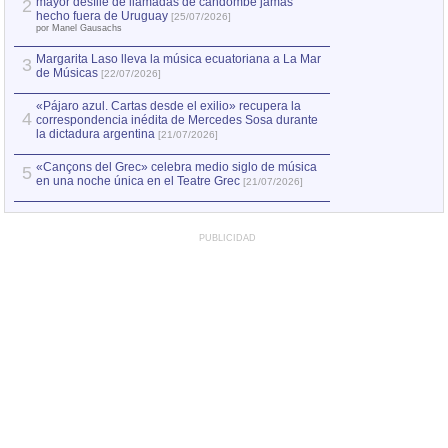
mayor desfile de llamadas de candombe jamás
2
hecho fuera de Uruguay
[25/07/2026]
por Manel Gausachs
Margarita Laso lleva la música ecuatoriana a La Mar
3
de Músicas
[22/07/2026]
«Pájaro azul. Cartas desde el exilio» recupera la
4
correspondencia inédita de Mercedes Sosa durante
la dictadura argentina
[21/07/2026]
«Cançons del Grec» celebra medio siglo de música
5
en una noche única en el Teatre Grec
[21/07/2026]
PUBLICIDAD