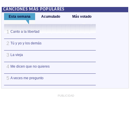
CANCIONES MÁS POPULARES
Esta semana
Acumulado
Más votado
1
1
Canto a la libertad
Somos
2
2
Tú y yo y los demás
Canto a la liberta
3
3
La vieja
Aragón
4
4
Me dicen que no quieres
Albada
5
5
A veces me pregunto
Agua, aire, tierra
PUBLICIDAD