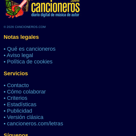
© 2026 CANCIONEROS.COM
Notas legales
•
Qué es cancioneros
•
Aviso legal
•
Política de cookies
Servicios
•
Contacto
•
Cómo colaborar
•
Criterios
•
Estadísticas
•
Publicidad
•
Versión clásica
•
cancioneros.com/letras
Síguenos