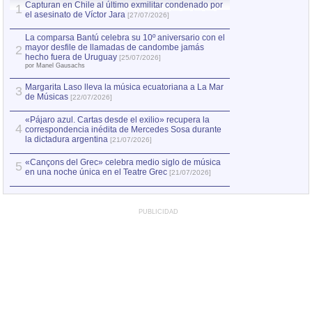
Capturan en Chile al último exmilitar condenado por
La comparsa Bantú
1
el asesinato de Víctor Jara
mayor desfile de
1
[27/07/2026]
hecho fuera de U
por Manel Gausachs
La comparsa Bantú celebra su 10º aniversario con el
mayor desfile de llamadas de candombe jamás
2
Capturan en Chile
2
hecho fuera de Uruguay
[25/07/2026]
el asesinato de Ví
por Manel Gausachs
Margarita Laso lleva la música ecuatoriana a La Mar
Margarita Laso ll
3
3
de Músicas
de Músicas
[22/07/2026]
[22/07
«Pájaro azul. Cartas desde el exilio» recupera la
4
correspondencia inédita de Mercedes Sosa durante
la dictadura argentina
[21/07/2026]
«Cançons del Grec» celebra medio siglo de música
5
en una noche única en el Teatre Grec
[21/07/2026]
PUBLICIDAD