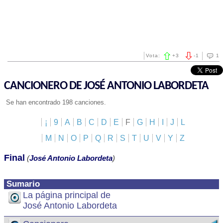
Vota:
+
3
-
1
1
CANCIONERO DE JOSÉ ANTONIO LABORDETA
Se han encontrado 198 canciones.
¡
9
A
B
C
D
E
F
G
H
I
J
L
M
N
O
P
Q
R
S
T
U
V
Y
Z
Final
(
José Antonio Labordeta
)
Sumario
La página principal de
José Antonio Labordeta