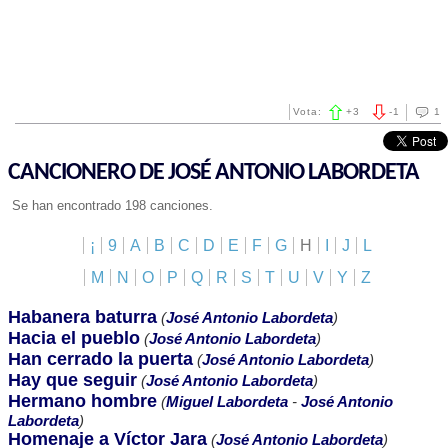
Vota:
+
3
-
1
1
CANCIONERO DE JOSÉ ANTONIO LABORDETA
Se han encontrado 198 canciones.
¡
9
A
B
C
D
E
F
G
H
I
J
L
M
N
O
P
Q
R
S
T
U
V
Y
Z
Habanera baturra
(
José Antonio Labordeta
)
Hacia el pueblo
(
José Antonio Labordeta
)
Han cerrado la puerta
(
José Antonio Labordeta
)
Hay que seguir
(
José Antonio Labordeta
)
Hermano hombre
(
Miguel Labordeta
-
José Antonio
Labordeta
)
Homenaje a Víctor Jara
(
José Antonio Labordeta
)