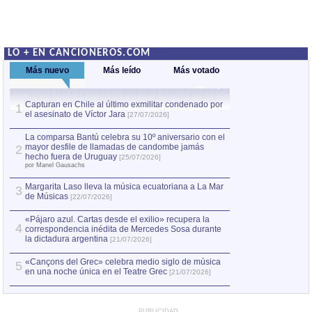
LO + EN CANCIONEROS.COM
Más nuevo
Más leído
Más votado
Capturan en Chile al último exmilitar condenado por
La comparsa Bantú
1
el asesinato de Víctor Jara
mayor desfile de
1
[27/07/2026]
hecho fuera de U
por Manel Gausachs
La comparsa Bantú celebra su 10º aniversario con el
mayor desfile de llamadas de candombe jamás
2
Capturan en Chile
2
hecho fuera de Uruguay
[25/07/2026]
el asesinato de Ví
por Manel Gausachs
Margarita Laso lleva la música ecuatoriana a La Mar
3
de Músicas
[22/07/2026]
«Pájaro azul. Cartas desde el exilio» recupera la
4
correspondencia inédita de Mercedes Sosa durante
la dictadura argentina
[21/07/2026]
«Cançons del Grec» celebra medio siglo de música
5
en una noche única en el Teatre Grec
[21/07/2026]
PUBLICIDAD