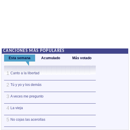
CANCIONES MÁS POPULARES
Esta semana
Acumulado
Más votado
1
1
Canto a la libertad
Somos
2
2
Tú y yo y los demás
Canto a la liberta
3
3
A veces me pregunto
Aragón
4
4
La vieja
Albada
5
5
No cojas las acerollas
Agua, aire, tierra