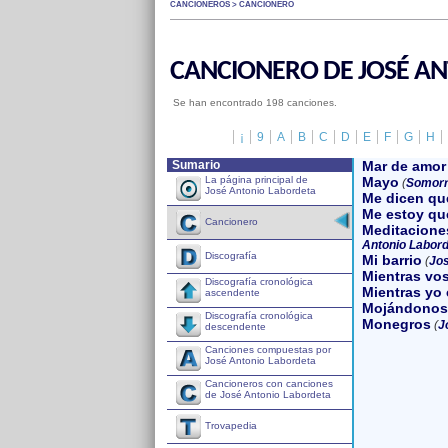
CANCIONEROS > CANCIONERO
CANCIONERO DE JOSÉ A
Se han encontrado 198 canciones.
¡
9
A
B
C
D
E
F
G
H
Sumario
Mar de amor
La página principal de
Mayo
(
Somorr
José Antonio Labordeta
Me dicen qu
Me estoy qu
Cancionero
Meditacione
Antonio Labord
Discografía
Mi barrio
(
Jos
Mientras vos
Discografía cronológica
Mientras yo
ascendente
Mojándonos 
Discografía cronológica
Monegros
(
J
descendente
Canciones compuestas por
José Antonio Labordeta
Cancioneros con canciones
de José Antonio Labordeta
Trovapedia