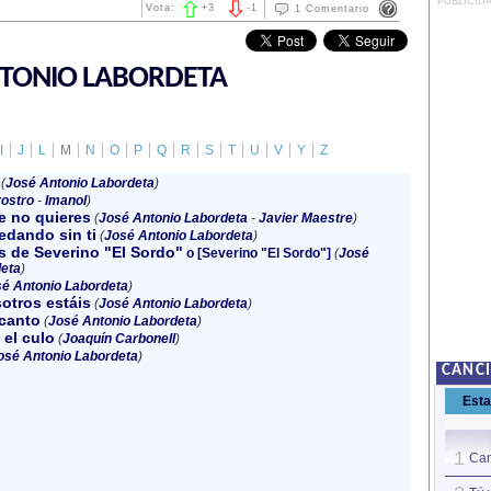
PUBLICID
Vota:
+
3
-
1
1 Comentario
NTONIO LABORDETA
I
J
L
M
N
O
P
Q
R
S
T
U
V
Y
Z
(
José Antonio Labordeta
)
ostro
-
Imanol
)
e no quieres
(
José Antonio Labordeta
-
Javier Maestre
)
edando sin ti
(
José Antonio Labordeta
)
s de Severino "El Sordo"
o [Severino "El Sordo"]
(
José
eta
)
é Antonio Labordeta
)
otros estáis
(
José Antonio Labordeta
)
 canto
(
José Antonio Labordeta
)
el culo
(
Joaquín Carbonell
)
osé Antonio Labordeta
)
CANC
Est
1
Can