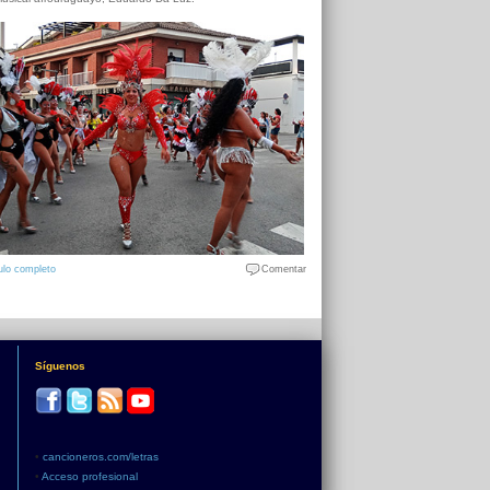
ulo completo
Comentar
Síguenos
•
cancioneros.com/letras
•
Acceso profesional