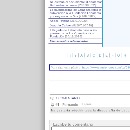
Se estrena el documental «Labordeta:
Un hombre sin más»
[23/09/2022]
La municipalidad de Zaragoza retira la
subvención a la Fundación Labordeta
por exigencia de Vox
[21/02/2022]
Ángel Petisme
[31/01/2020]
Joaquín Carbonell
[26/01/2020]
El legado de Labordeta pasa a los
premiados de los V premios de su
Fundación
[26/11/2019]
Más artículos relacionados
¡
9
A
B
C
D
E
F
G
H
Para citar esta página:
https://www.cancioneros.com/ca/68/
1 COMENTARIO
#1
Fernando
España
Me gustaría adquirir toda la discografía de Labo
Escribe tu comentario