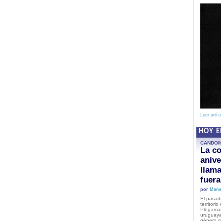
Leer artíc
HOY 
CANDO
La co
anive
llam
fuer
por
Mane
El pasad
territori
Plegaman
uruguaya
género m