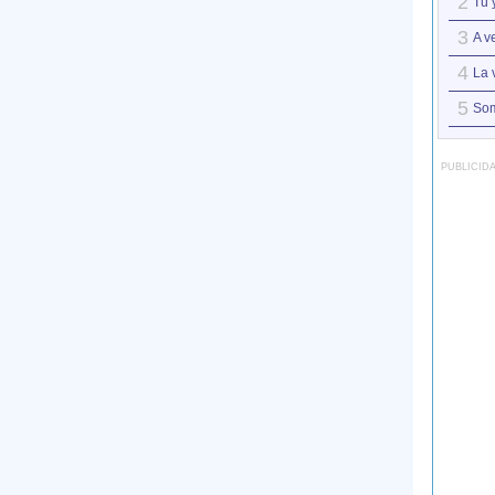
2
Tú 
3
A v
4
La 
5
So
PUBLICID