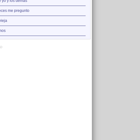
2
y yo y los demás
Canto a la libertad
3
eces me pregunto
Aragón
4
vieja
Albada
5
mos
Agua, aire, tierra y fuego
AD