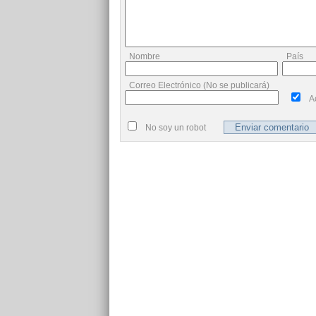
Nombre
País
Correo Electrónico (No se publicará)
A
No soy un robot