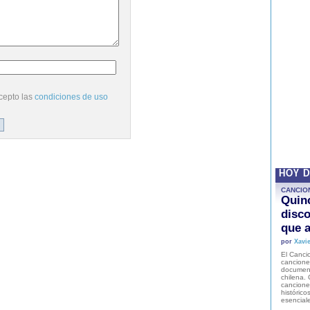
cepto las
condiciones de uso
HOY 
CANCIO
Quinc
disco
que a
por
Xavie
El Cancio
cancione
document
chilena. 
canciones
histórico
esencial