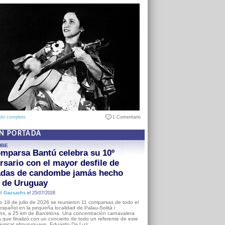
ulo completo
1 Comentario
EN PORTADA
MBE
mparsa Bantú celebra su 10º
rsario con el mayor desfile de
adas de candombe jamás hecho
a de Uruguay
l Gausachs
el 25/07/2026
o 18 de julio de 2026 se reunieron 11 comparsas de todo el
o español en la pequeña localidad de Palau-Solità i
s, a 25 km de Barcelona. Una concentración carnavalera
 que finalizó con un concierto de todo un referente de este
usical afrouruguayo, Eduardo Da Luz.