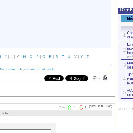
LO + 
Má
Cap
1
el 
La 
may
2
hec
I
J
L
M
N
O
P
Q
R
S
T
U
V
Y
Z
por 
Mar
3
de 
M/cancionero-de-jose-antonio-labordeta
«Pá
4
1
cor
la 
«Ca
5
en 
[08/09/2019 14:00]
Vota:
+
1
-
1
PUBLICID
rdeta