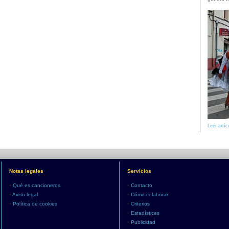
Leer artíc
Notas legales
Servicios
•
Qué es cancioneros
•
Contacto
•
Aviso legal
•
Cómo colaborar
•
Política de cookies
•
Criterios
•
Estadísticas
•
Publicidad