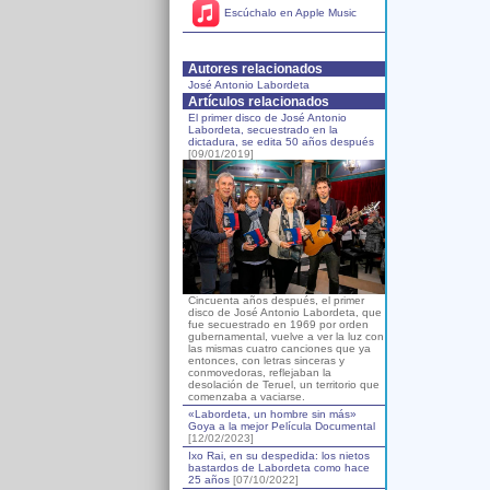
Escúchalo en Apple Music
Autores relacionados
José Antonio Labordeta
Artículos relacionados
El primer disco de José Antonio
Labordeta, secuestrado en la
dictadura, se edita 50 años después
[09/01/2019]
Cincuenta años después, el primer
disco de José Antonio Labordeta, que
fue secuestrado en 1969 por orden
gubernamental, vuelve a ver la luz con
las mismas cuatro canciones que ya
entonces, con letras sinceras y
conmovedoras, reflejaban la
desolación de Teruel, un territorio que
comenzaba a vaciarse.
«Labordeta, un hombre sin más»
Goya a la mejor Película Documental
[12/02/2023]
Ixo Rai, en su despedida: los nietos
bastardos de Labordeta como hace
25 años
[07/10/2022]