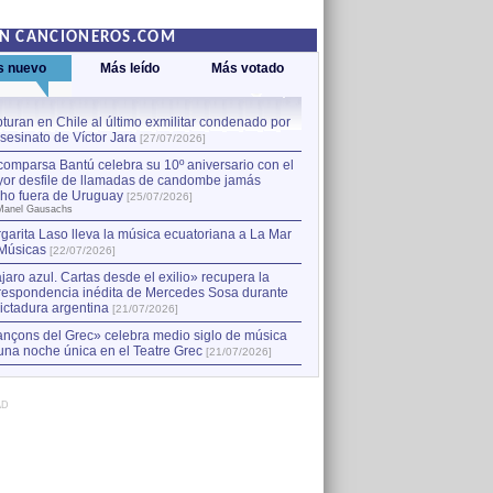
EN CANCIONEROS.COM
s nuevo
Más leído
Más votado
turan en Chile al último exmilitar condenado por
La comparsa Bantú celebra s
asesinato de Víctor Jara
mayor desfile de llamadas
1
[27/07/2026]
hecho fuera de Uruguay
[25
comparsa Bantú celebra su 10º aniversario con el
por Manel Gausachs
or desfile de llamadas de candombe jamás
Capturan en Chile al último
2
ho fuera de Uruguay
[25/07/2026]
el asesinato de Víctor Jara
[
Manel Gausachs
garita Laso lleva la música ecuatoriana a La Mar
Músicas
[22/07/2026]
jaro azul. Cartas desde el exilio» recupera la
respondencia inédita de Mercedes Sosa durante
dictadura argentina
[21/07/2026]
nçons del Grec» celebra medio siglo de música
una noche única en el Teatre Grec
[21/07/2026]
AD