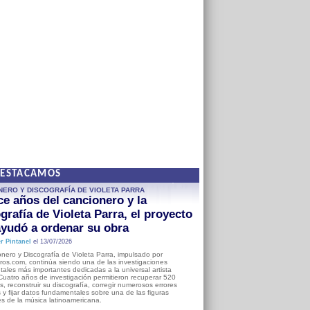
DESTACAMOS
NERO Y DISCOGRAFÍA DE VIOLETA PARRA
e años del cancionero y la
grafía de Violeta Parra, el proyecto
yudó a ordenar su obra
r Pintanel
el 13/07/2026
nero y Discografía de Violeta Parra, impulsado por
ros.com, continúa siendo una de las investigaciones
ales más importantes dedicadas a la universal artista
Cuatro años de investigación permitieron recuperar 520
, reconstruir su discografía, corregir numerosos errores
s y fijar datos fundamentales sobre una de las figuras
es de la música latinoamericana.