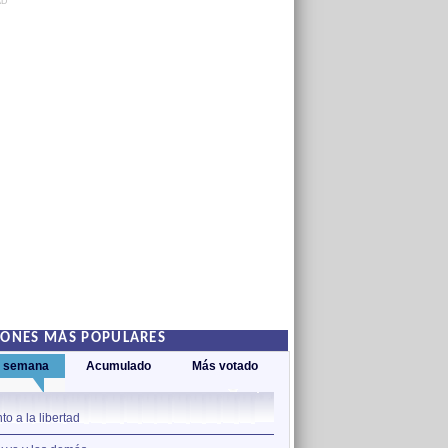
AD
IONES MÁS POPULARES
a semana
Acumulado
Más votado
1
to a la libertad
Somos